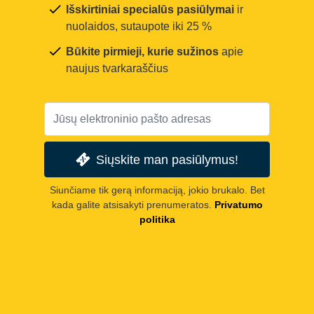
Išskirtiniai specialūs pasiūlymai
ir
nuolaidos, sutaupote iki 25 %
Būkite pirmieji, kurie sužinos
apie
naujus tvarkaraščius
Siųskite man pasiūlymus!
Siunčiame tik gerą informaciją, jokio brukalo. Bet
kada galite atsisakyti prenumeratos.
Privatumo
politika