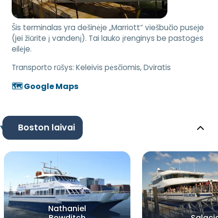
Šis terminalas yra dešinėje „Marriott“ viešbučio pusėje
(jei žiūrite į vandenį). Tai lauko įrenginys be pastogės
eilėje.
Transporto rūšys:
Keleivis pėsčiomis, Dviratis
🗺️ Google Maps
Boston laivai
Nathaniel
Bowditch
Salaci