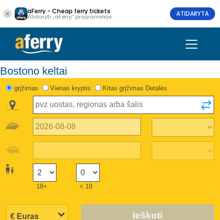
aFerry - Cheap ferry tickets
ATIDARYTA
Atidaryti „aFerry“ programėlėje
Bostono keltai
grįžimas
Vienas kryptis
Kitas grįžimas Detalės
18+
< 18
Ieškoti