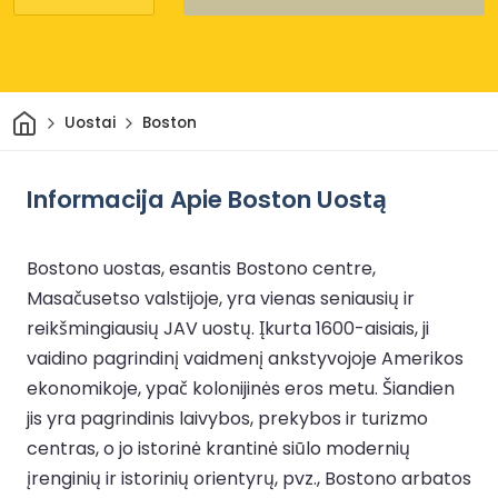
Pradžia
Uostai
Boston
Informacija Apie Boston Uostą
Bostono uostas, esantis Bostono centre,
Masačusetso valstijoje, yra vienas seniausių ir
reikšmingiausių JAV uostų. Įkurta 1600-aisiais, ji
vaidino pagrindinį vaidmenį ankstyvojoje Amerikos
ekonomikoje, ypač kolonijinės eros metu. Šiandien
jis yra pagrindinis laivybos, prekybos ir turizmo
centras, o jo istorinė krantinė siūlo modernių
įrenginių ir istorinių orientyrų, pvz., Bostono arbatos