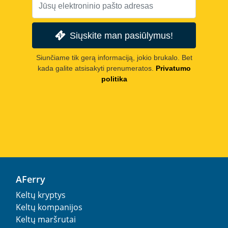
Siųskite man pasiūlymus!
Siunčiame tik gerą informaciją, jokio brukalo. Bet
kada galite atsisakyti prenumeratos.
Privatumo
politika
AFerry
Keltų kryptys
Keltų kompanijos
Keltų maršrutai