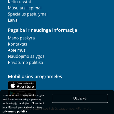
Keltų uostai
Mūsų atsiliepimai
Specialūs pasiūlymai
Laivai
Pagalba ir naudinga informacija
Mano paskyra
Kontaktas
Apie mus
Naudojimo sąlygos
Privatumo politika
Mobiliosios programėlės
Naudodamiesi mūsų svetaine, jūs
Uždaryti
sutinkate su slapukų ir panašių
technologijų naudojimu. Norėdami
juos išjungti, perskaitykite mūsų
© 1977-
2026
Visos teisės saugomos. AFerry Ltd..
privatumo politika
.