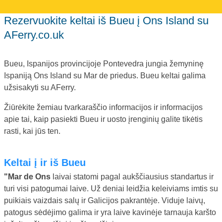
Rezervuokite keltai iš Bueu į Ons Island su
AFerry.co.uk
Bueu, Ispanijos provincijoje Pontevedra jungia žemyninę
Ispaniją Ons Island su Mar de priedus. Bueu keltai galima
užsisakyti su AFerry.
Žiūrėkite žemiau tvarkaraščio informacijos ir informacijos
apie tai, kaip pasiekti Bueu ir uosto įrenginių galite tikėtis
rasti, kai jūs ten.
Keltai į ir iš Bueu
"Mar de Ons
laivai statomi pagal aukščiausius standartus ir
turi visi patogumai laive. Už deniai leidžia keleiviams imtis su
puikiais vaizdais salų ir Galicijos pakrantėje. Viduje laivų,
patogus sėdėjimo galima ir yra laive kavinėje tarnauja karšto