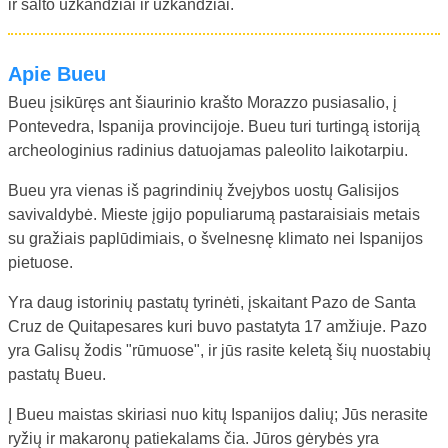
ir šalto užkandžiai ir užkandžiai.
Apie Bueu
Bueu įsikūręs ant šiaurinio krašto Morazzo pusiasalio, į
Pontevedra, Ispanija provincijoje. Bueu turi turtingą istoriją
archeologinius radinius datuojamas paleolito laikotarpiu.
Bueu yra vienas iš pagrindinių žvejybos uostų Galisijos
savivaldybė. Mieste įgijo populiarumą pastaraisiais metais
su gražiais paplūdimiais, o švelnesnę klimato nei Ispanijos
pietuose.
Yra daug istorinių pastatų tyrinėti, įskaitant Pazo de Santa
Cruz de Quitapesares kuri buvo pastatyta 17 amžiuje. Pazo
yra Galisų žodis "rūmuose", ir jūs rasite keletą šių nuostabių
pastatų Bueu.
Į Bueu maistas skiriasi nuo kitų Ispanijos dalių; Jūs nerasite
ryžių ir makaronų patiekalams čia. Jūros gėrybės yra