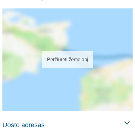
Peržiūrėti žemėlapį
Uosto adresas