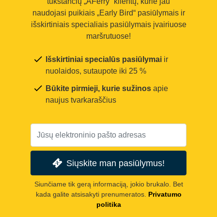
tūkstančių „AFerry“ klientų, kurie jau
naudojasi puikiais „Early Bird“ pasiūlymais ir
išskirtiniais specialiais pasiūlymais įvairiuose
maršrutuose!
Išskirtiniai specialūs pasiūlymai
ir
nuolaidos, sutaupote iki 25 %
Būkite pirmieji, kurie sužinos
apie
naujus tvarkaraščius
Siųskite man pasiūlymus!
Siunčiame tik gerą informaciją, jokio brukalo. Bet
kada galite atsisakyti prenumeratos.
Privatumo
politika