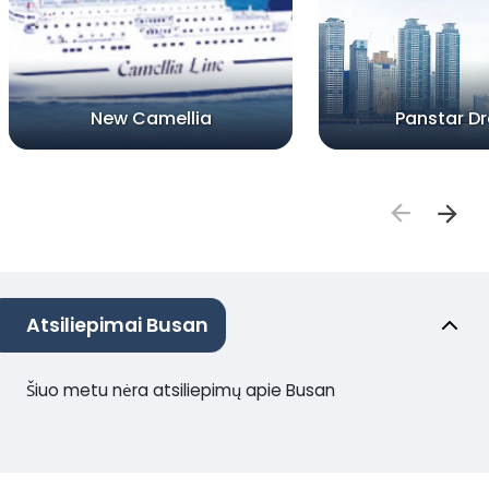
New Camellia
Panstar D
Atsiliepimai Busan
Šiuo metu nėra atsiliepimų apie Busan