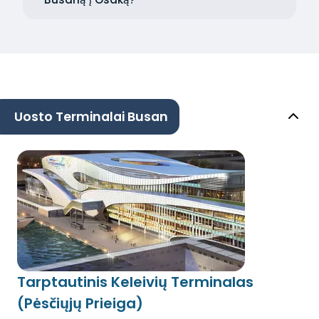
Uosto Terminalai Busan
Tarptautinis Keleivių Terminalas
(Pėsčiųjų Prieiga)