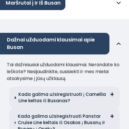
Maršrutai į Ir Iš Busan
Dažnai užduodami klausimai apie
Busan
Tai dažniausiai užduodami klausimai. Nerandate ko
ieškote? Nesijaudinkite, susisiekti ir mes mielai
atsakysime į jūsų užklausą.
Kada galima užsiregistruoti į Camellia
Line keltas iš Busanas?
Kada galima užsiregistruoti Panstar
Cruise Line keltais iš Osakos į Busaną ir
Busaną į Osaką?