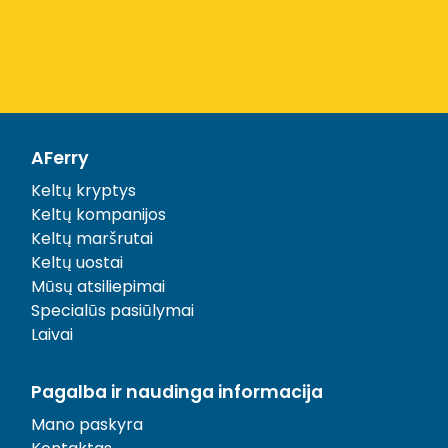
AFerry
Keltų kryptys
Keltų kompanijos
Keltų maršrutai
Keltų uostai
Mūsų atsiliepimai
Specialūs pasiūlymai
Laivai
Pagalba ir naudinga informacija
Mano paskyra