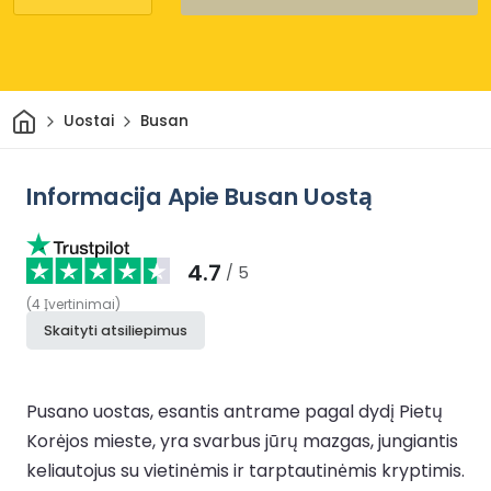
Pradžia
Uostai
Busan
Informacija Apie Busan Uostą
4.7
/ 5
(
4
Įvertinimai
)
Skaityti atsiliepimus
Pusano uostas, esantis antrame pagal dydį Pietų
Korėjos mieste, yra svarbus jūrų mazgas, jungiantis
keliautojus su vietinėmis ir tarptautinėmis kryptimis.