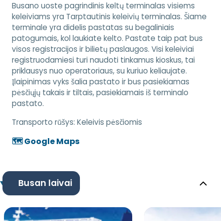
Busano uoste pagrindinis keltų terminalas visiems
keleiviams yra Tarptautinis keleivių terminalas. Šiame
terminale yra didelis pastatas su begaliniais
patogumais, kol laukiate kelto. Pastate taip pat bus
visos registracijos ir bilietų paslaugos. Visi keleiviai
registruodamiesi turi naudoti tinkamus kioskus, tai
priklausys nuo operatoriaus, su kuriuo keliaujate.
Įlaipinimas vyks šalia pastato ir bus pasiekiamas
pėsčiųjų takais ir tiltais, pasiekiamais iš terminalo
pastato.
Transporto rūšys:
Keleivis pėsčiomis
🗺️ Google Maps
Busan laivai