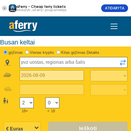
aFerry - Cheap ferry tickets
ATIDARYTA
Atidaryti „aFerry“ programėlėje
Busan keltai
grįžimas
Vienas kryptis
Kitas grįžimas Detalės
18+
< 18
Ieškoti