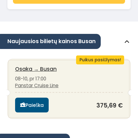
Naujausios bilietų kainos Busan
Puikus pasiūlymas!
Osaka
→
Busan
08-10, pr 17:00
Panstar Cruise Line
375,69 €
Paieška