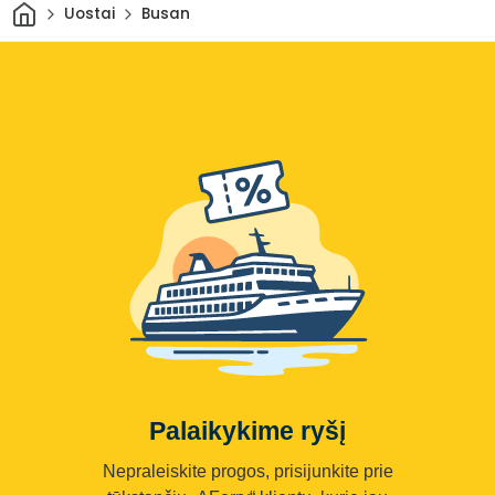
Pradžia
Uostai
Busan
Palaikykime ryšį
Nepraleiskite progos, prisijunkite prie