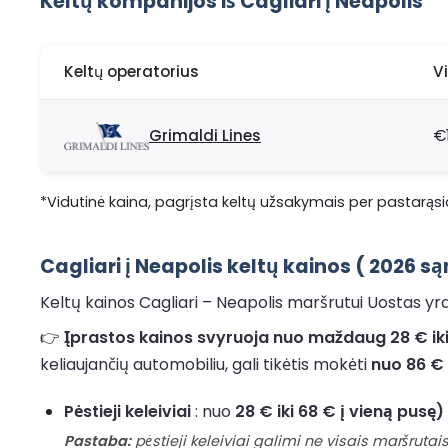
Keltų kompanijos iš Cagliari į Neapolis
Keltų operatorius
V
Grimaldi Lines
€
*Vidutinė kaina, pagrįsta keltų užsakymais per pastarąsia
Cagliari į Neapolis keltų kainos ( 2026 
Keltų kainos Cagliari – Neapolis maršrutui Uostas yra
👉
Įprastos kainos svyruoja nuo maždaug 28 € iki
keliaujančių automobiliu, gali tikėtis mokėti
nuo 86 € 
Pėstieji keleiviai
: nuo
28 € iki 68 € į vieną pusę)
Pastaba:
pėstieji keleiviai galimi ne visais maršrutais,