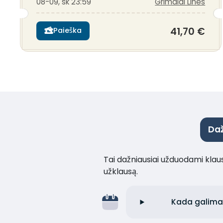
08-09, sk 23:59
Grimaldi Lines
41,70 €
Paieška
Daž
Tai dažniausiai užduodami klaus
užklausą.
Kada galima už