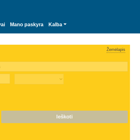
vai
Mano paskyra
Kalba
Žemėlapis
Ieškoti