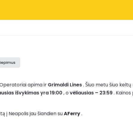
iliepimus
Operatoriai apima ir
Grimaldi Lines
.
Šiuo metu šiuo kelt
usias išvykimas yra 19:00
, o
vėliausias – 23:59
.
Kainos
tą į Neapolis jau šiandien su
AFerry
.