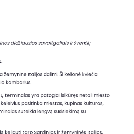
nos didžiausios savaitgaliais ir švenčių
s.
 žemynine Italijos dalimi. Ši kelionė kviečia
lsio kambarius.
Keltų terminalas yra patogiai įsikūręs netoli miesto
, keleivius pasitinka miestas, kupinas kultūros,
rminalas suteikia lengvą susisiekimą su
liauti tarp Sardinijos ir žemyninės Italijos.