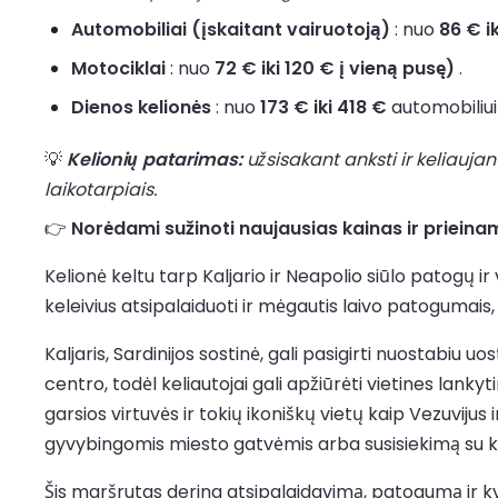
Automobiliai (įskaitant vairuotoją)
: nuo
86 € i
Motociklai
: nuo
72 € iki 120 € į vieną pusę)
.
Dienos kelionės
: nuo
173 € iki 418 €
automobiliui 
💡
Kelionių patarimas:
užsisakant anksti ir keliaujan
laikotarpiais.
👉
Norėdami sužinoti naujausias kainas ir prieinamu
Kelionė keltu tarp Kaljario ir Neapolio siūlo patogų ir
keleivius atsipalaiduoti ir mėgautis laivo patogumais, 
Kaljaris, Sardinijos sostinė, gali pasigirti nuostabiu uo
centro, todėl keliautojai gali apžiūrėti vietines lanky
garsios virtuvės ir tokių ikoniškų vietų kaip Vezuviju
gyvybingomis miesto gatvėmis arba susisiekimą su kit
Šis maršrutas derina atsipalaidavimą, patogumą ir kv