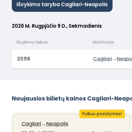
Išvykimo taryba Cagliari-Neapolis
2026 M. Rugpjūčio 9 D., Sekmadienis
Išvykimo laikas
Maršrutas
23:59
Cagliari
→
Neapo
Naujausios bilietų kainos Cagliari-Neapo
Puikus pasiūlymas!
Cagliari
→
Neapolis