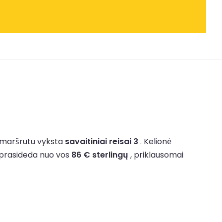
ų maršrutu vyksta
savaitiniai reisai 3
.
Kelionė
 prasideda nuo vos
86 € sterlingų
, priklausomai