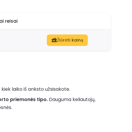
ai reisai
Žiūrėti kainą
kiek laiko iš anksto užsisakote.
orto priemonės tipo.
Dauguma keliautojų,
esnės.