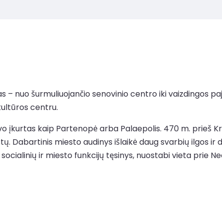
s – nuo šurmuliuojančio senovinio centro iki vaizdingos pajūr
kultūros centru.
 buvo įkurtas kaip Partenopė arba Palaepolis. 470 m. prieš K
tų. Dabartinis miesto audinys išlaikė daug svarbių ilgos ir
 socialinių ir miesto funkcijų tęsinys, nuostabi vieta prie Ne