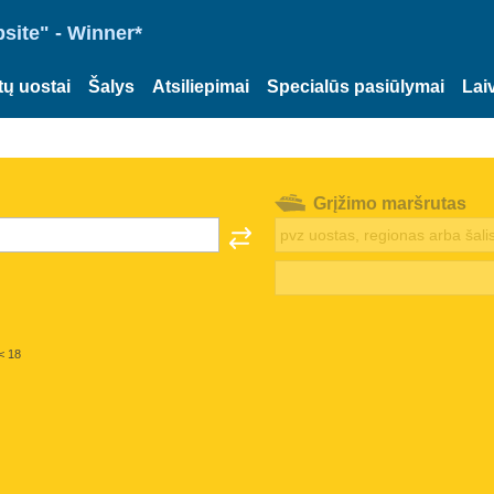
site" - Winner*
tų uostai
Šalys
Atsiliepimai
Specialūs pasiūlymai
Lai
Grįžimo maršrutas
< 18