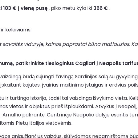
ki 183 € į vieną pusę
, piko metu kyla iki
366 €
.
ir keleiviams.
t savaitės viduryje, kainos paprastai būna mažiausios. Kai
mą, patikrinkite tiesioginius Cagliari į Neapolis tarifu
 vaizdingą būdą sujungti žavingą Sardinijos salą su gyvybinga
įskaitant kajutes, įvairias maitinimo įstaigas ir erdvius poi
stu ir turtinga istorija, todėl tai vaizdinga išvykimo vieta. 
tinas vietas ir objektus prieš išplaukdami. Atvykus į Neapolį
s ir Amalfio pakrantė. Centrinėje Neapolio dalyje esantis te
omis Pietų Italijos vietovėmis.
apą gniaužiančius vaizdus, siūlydamas nepamirštamą būdą ke