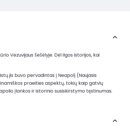
io Vezuvijaus šešėlyje. Dėl ilgos istorijos, kai
ristų jis buvo pervadintas į Neapolį (Naujasis
 dinamiškos praeities aspektų, tokių kaip gatvių
apolio įlankos ir istorinio susiskirstymo tęstinumas.