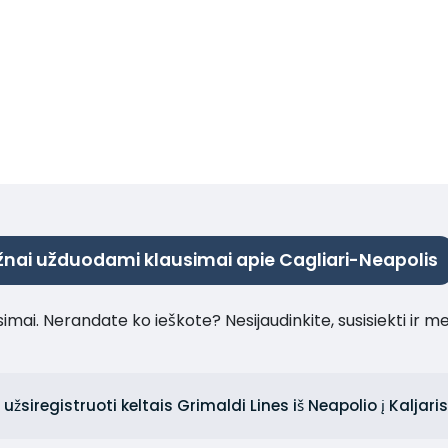
nai užduodami klausimai apie Cagliari-Neapolis
imai. Nerandate ko ieškote? Nesijaudinkite, susisiekti ir m
siregistruoti keltais Grimaldi Lines iš Neapolio į Kaljaris 