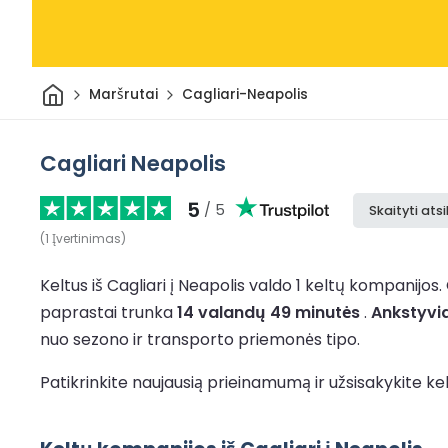
Pradžia
Maršrutai
Cagliari-Neapolis
Cagliari Neapolis
5
/ 5
Skaityti ats
(
1
Įvertinimas
)
Keltus iš Cagliari į Neapolis valdo 1 keltų kompanijos.
paprastai trunka
14 valandų 49 minutės
.
Ankstyvia
nuo sezono ir transporto priemonės tipo.
Patikrinkite naujausią prieinamumą ir užsisakykite kel