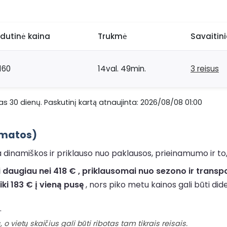
idutinė kaina
Trukmė
Savaitini
160
14val. 49min.
3 reisus
s 30 dienų. Paskutinį kartą atnaujinta: 2026/08/08 01:00
sąmatos)
 dinamiškos ir priklauso nuo paklausos, prieinamumo ir to, 
 daugiau nei 418 € , priklausomai nuo sezono ir transp
iki 183 € į vieną pusę
, nors piko metu kainos gali būti did
.
 o vietų skaičius gali būti ribotas tam tikrais reisais.