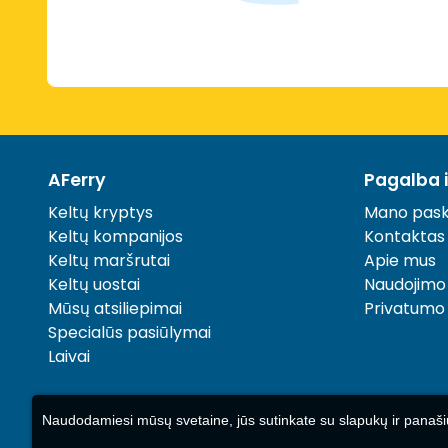
AFerry
Pagalba 
Keltų kryptys
Mano pask
Keltų kompanijos
Kontaktas
Keltų maršrutai
Apie mus
Keltų uostai
Naudojimo
Mūsų atsiliepimai
Privatumo 
Specialūs pasiūlymai
Laivai
Naudodamiesi mūsų svetaine, jūs sutinkate su slapukų ir panaši