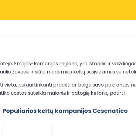
antėje, Emilijos-Romanijos regione, yra istorinis ir vaizdin
ulio žavesiu ir siūlo modernius keltų susisiekimus su netol
i vieta, puikiai tinkanti pradėti ar baigti savo pakrantės nu
tiko uostas suteikia malonią ir patogią kelionių patirtį.
Populiarios keltų kompanijos Cesenatico