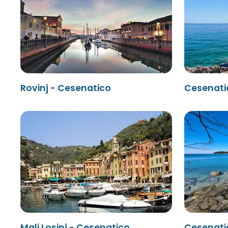
Rovinj - Cesenatico
Cesenati
Mali Losinj - Cesenatico
Cesenatic