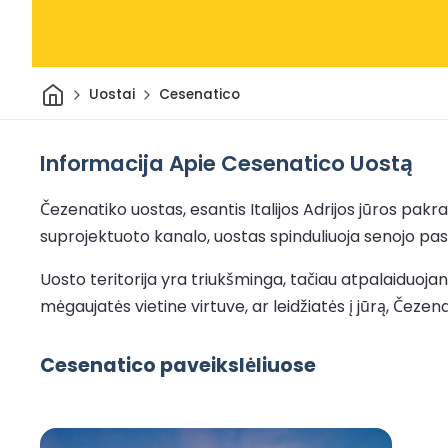
Pradžia
Uostai
Cesenatico
Informacija Apie Cesenatico Uostą
Čezenatiko uostas, esantis Italijos Adrijos jūros pakr
suprojektuoto kanalo, uostas spinduliuoja senojo pasa
Uosto teritorija yra triukšminga, tačiau atpalaiduojant
mėgaujatės vietine virtuve, ar leidžiatės į jūrą, Čezena
Cesenatico paveikslėliuose