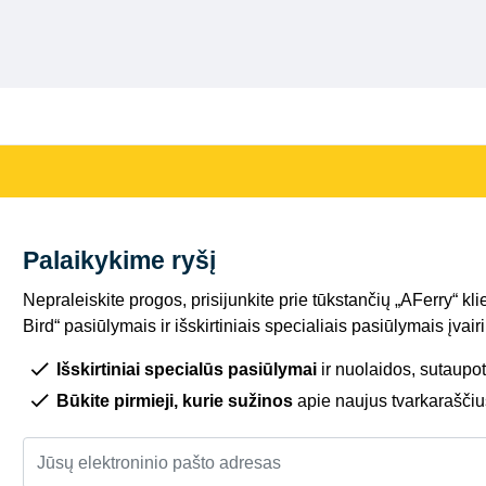
Palaikykime ryšį
Nepraleiskite progos, prisijunkite prie tūkstančių „AFerry“ kli
Bird“ pasiūlymais ir išskirtiniais specialiais pasiūlymais įva
Išskirtiniai specialūs pasiūlymai
ir nuolaidos, sutaupot
Būkite pirmieji, kurie sužinos
apie naujus tvarkaraščiu