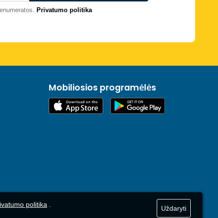
prenumeratos.
Privatumo politika
Mobiliosios programėlės
ivatumo politika
.
Uždaryti