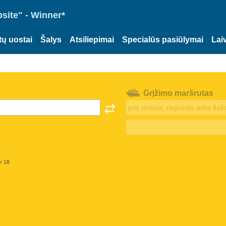
site" - Winner*
tų uostai
Šalys
Atsiliepimai
Specialūs pasiūlymai
Lai
Grįžimo maršrutas
< 18