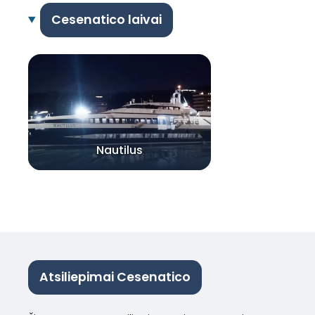
Cesenatico laivai
Nautilus
Atsiliepimai Cesenatico