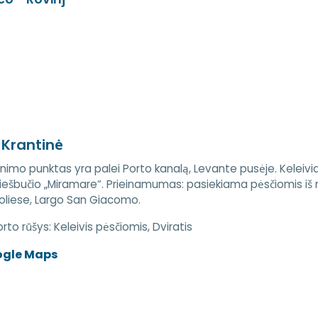
 Krantinė
ipinimo punktas yra palei Porto kanalą, Levante pusėje. Keleivia
viešbučio „Miramare“. Prieinamumas: pasiekiama pėsčiomis iš 
oliese, Largo San Giacomo.
rto rūšys:
Keleivis pėsčiomis, Dviratis
ogle Maps