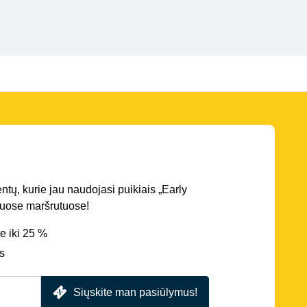
entų, kurie jau naudojasi puikiais „Early
iriuose maršrutuose!
e iki 25 %
s
Siųskite man pasiūlymus!