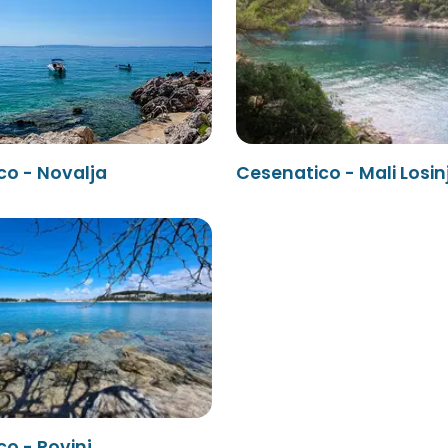
co - Novalja
Cesenatico - Mali Losin
o - Rovinj