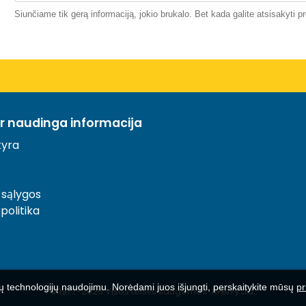
Siunčiame tik gerą informaciją, jokio brukalo. Bet kada galite atsisakyti 
ir naudinga informacija
yra
 sąlygos
politika
ų technologijų naudojimu. Norėdami juos išjungti, perskaitykite mūsų
pr
© 1977-
2026
Visos teisės saugomos. AFerry Ltd..