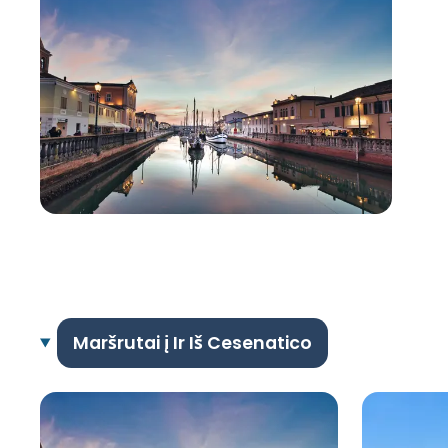
Maršrutai į Ir Iš Cesenatico