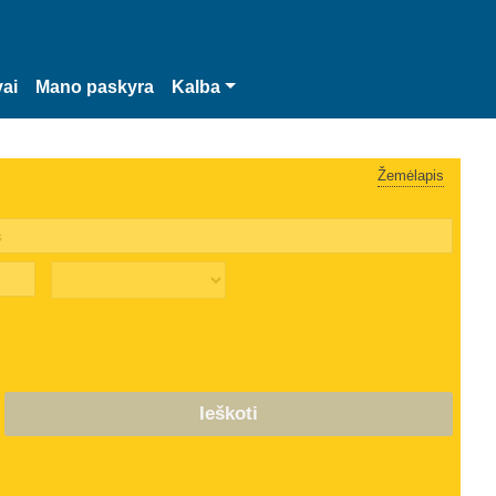
vai
Mano paskyra
Kalba
Žemėlapis
Ieškoti