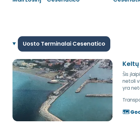
Uosto Terminalai Cesenatico
Keltų
Šis įla
netoli 
yra net
Transpo
🗺️ Go