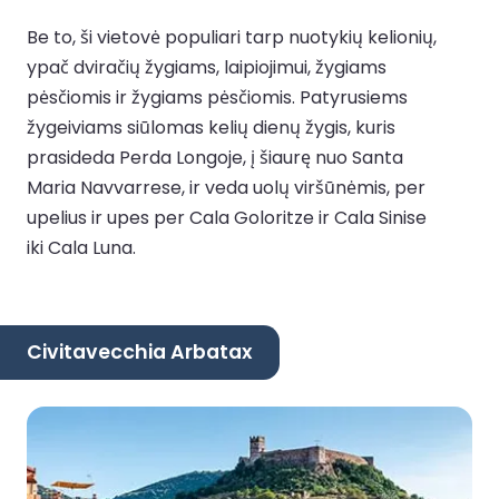
Be to, ši vietovė populiari tarp nuotykių kelionių,
ypač dviračių žygiams, laipiojimui, žygiams
pėsčiomis ir žygiams pėsčiomis. Patyrusiems
žygeiviams siūlomas kelių dienų žygis, kuris
prasideda Perda Longoje, į šiaurę nuo Santa
Maria Navvarrese, ir veda uolų viršūnėmis, per
upelius ir upes per Cala Goloritze ir Cala Sinise
iki Cala Luna.
Civitavecchia Arbatax