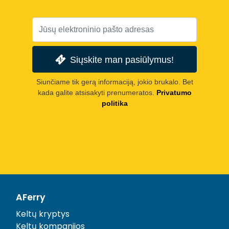
Siųskite man pasiūlymus!
Siunčiame tik gerą informaciją, jokio brukalo. Bet
kada galite atsisakyti prenumeratos.
Privatumo
politika
AFerry
Keltų kryptys
Keltų kompanijos