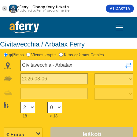
aFerry - Cheap ferry tickets
ATIDARYTA
Atidaryti „aFerry“ programėlėje
Civitavecchia / Arbatax Ferry
grįžimas
Vienas kryptis
Kitas grįžimas Detalės
18+
< 18
Ieškoti