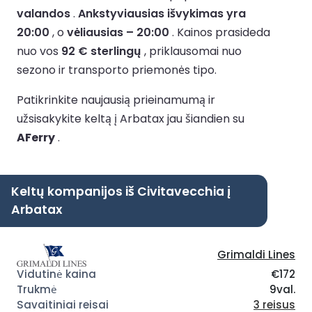
valandos
.
Ankstyviausias išvykimas yra
20:00
, o
vėliausias – 20:00
.
Kainos prasideda
nuo vos
92 € sterlingų
, priklausomai nuo
sezono ir transporto priemonės tipo.
Patikrinkite naujausią prieinamumą ir
užsisakykite keltą į Arbatax jau šiandien su
AFerry
.
Keltų kompanijos iš Civitavecchia į
Arbatax
Grimaldi Lines
€172
9val.
3 reisus