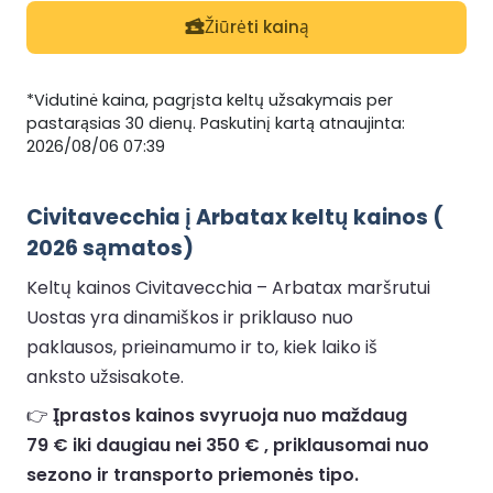
Žiūrėti kainą
*Vidutinė kaina, pagrįsta keltų užsakymais per
pastarąsias 30 dienų. Paskutinį kartą atnaujinta:
2026/08/06 07:39
Civitavecchia į Arbatax keltų kainos (
2026 sąmatos)
Keltų kainos Civitavecchia – Arbatax maršrutui
Uostas yra dinamiškos ir priklauso nuo
paklausos, prieinamumo ir to, kiek laiko iš
anksto užsisakote.
👉
Įprastos kainos svyruoja nuo maždaug
79 € iki daugiau nei 350 € , priklausomai nuo
sezono ir transporto priemonės tipo.