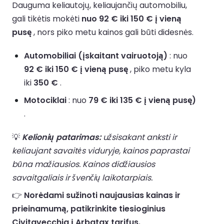
Dauguma keliautojų, keliaujančių automobiliu,
gali tikėtis mokėti
nuo 92 € iki 150 € į vieną
pusę
, nors piko metu kainos gali būti didesnės.
Automobiliai (įskaitant vairuotoją)
: nuo
92 € iki 150 € į vieną pusę
, piko metu kyla
iki
350 €
.
Motociklai
: nuo
79 € iki 135 € į vieną pusę)
.
💡
Kelionių patarimas:
užsisakant anksti ir
keliaujant savaitės viduryje, kainos paprastai
būna mažiausios. Kainos didžiausios
savaitgaliais ir švenčių laikotarpiais.
👉
Norėdami sužinoti naujausias kainas ir
prieinamumą, patikrinkite tiesioginius
Civitavecchia į Arbatax tarifus.