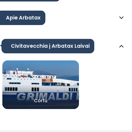
Apie Arbatax
Civitavecchia į Arbatax Laivai
Corfu