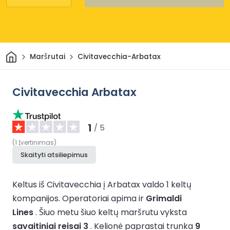
Pradžia
Maršrutai
Civitavecchia-Arbatax
Civitavecchia Arbatax
1
/ 5
(
1
Įvertinimas
)
Skaityti atsiliepimus
Keltus iš Civitavecchia į Arbatax valdo 1 keltų
kompanijos.
Operatoriai apima ir
Grimaldi
Lines
.
Šiuo metu šiuo keltų maršrutu vyksta
savaitiniai reisai 3
.
Kelionė paprastai trunka
9