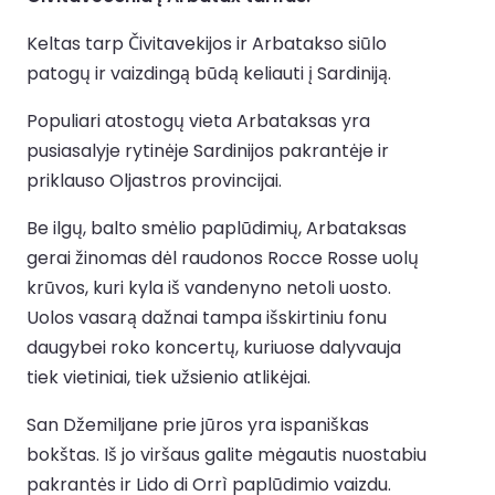
Keltas tarp Čivitavekijos ir Arbatakso siūlo
patogų ir vaizdingą būdą keliauti į Sardiniją.
Populiari atostogų vieta Arbataksas yra
pusiasalyje rytinėje Sardinijos pakrantėje ir
priklauso Oljastros provincijai.
Be ilgų, balto smėlio paplūdimių, Arbataksas
gerai žinomas dėl raudonos Rocce Rosse uolų
krūvos, kuri kyla iš vandenyno netoli uosto.
Uolos vasarą dažnai tampa išskirtiniu fonu
daugybei roko koncertų, kuriuose dalyvauja
tiek vietiniai, tiek užsienio atlikėjai.
San Džemiljane prie jūros yra ispaniškas
bokštas. Iš jo viršaus galite mėgautis nuostabiu
pakrantės ir Lido di Orrì paplūdimio vaizdu.