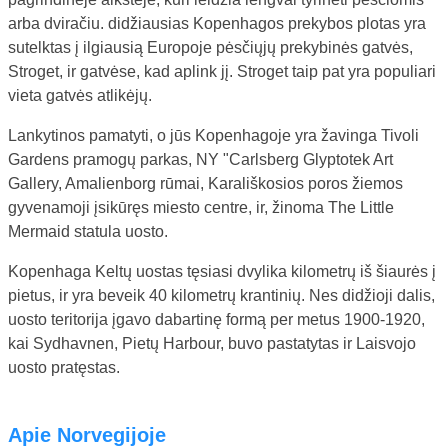
arba dviračiu. didžiausias Kopenhagos prekybos plotas yra
sutelktas į ilgiausią Europoje pėsčiųjų prekybinės gatvės,
Stroget, ir gatvėse, kad aplink jį. Stroget taip pat yra populiari
vieta gatvės atlikėjų.
Lankytinos pamatyti, o jūs Kopenhagoje yra žavinga Tivoli
Gardens pramogų parkas, NY "Carlsberg Glyptotek Art
Gallery, Amalienborg rūmai, Karališkosios poros žiemos
gyvenamoji įsikūręs miesto centre, ir, žinoma The Little
Mermaid statula uosto.
Kopenhaga Keltų uostas tęsiasi dvylika kilometrų iš šiaurės į
pietus, ir yra beveik 40 kilometrų krantinių. Nes didžioji dalis,
uosto teritorija įgavo dabartinę formą per metus 1900-1920,
kai Sydhavnen, Pietų Harbour, buvo pastatytas ir Laisvojo
uosto pratęstas.
Apie Norvegijoje