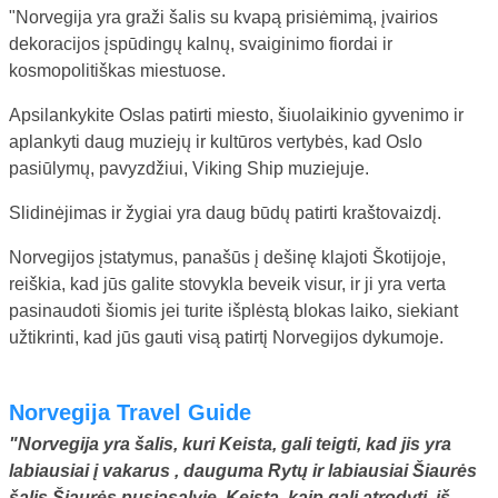
"Norvegija yra graži šalis su kvapą prisiėmimą, įvairios
dekoracijos įspūdingų kalnų, svaiginimo fiordai ir
kosmopolitiškas miestuose.
Apsilankykite Oslas patirti miesto, šiuolaikinio gyvenimo ir
aplankyti daug muziejų ir kultūros vertybės, kad Oslo
pasiūlymų, pavyzdžiui, Viking Ship muziejuje.
Slidinėjimas ir žygiai yra daug būdų patirti kraštovaizdį.
Norvegijos įstatymus, panašūs į dešinę klajoti Škotijoje,
reiškia, kad jūs galite stovykla beveik visur, ir ji yra verta
pasinaudoti šiomis jei turite išplėstą blokas laiko, siekiant
užtikrinti, kad jūs gauti visą patirtį Norvegijos dykumoje.
Norvegija Travel Guide
"Norvegija yra šalis, kuri Keista, gali teigti, kad jis yra
labiausiai į vakarus , dauguma Rytų ir labiausiai Šiaurės
šalis Šiaurės pusiasalyje. Keista, kaip gali atrodyti, iš