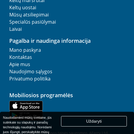
Keltų maršrutai
Keltų uostai
Mūsų atsiliepimai
Specialūs pasiūlymai
Laivai
Pagalba ir naudinga informacija
Mano paskyra
Kontaktas
Apie mus
Naudojimo sąlygos
Privatumo politika
Mobiliosios programėlės
Naudodamiesi mūsų svetaine, jūs
Uždaryti
sutinkate su slapukų ir panašių
technologijų naudojimu. Norėdami
juos išjungti, perskaitykite mūsų
© 1977-
2026
Visos teisės saugomos. AFerry Ltd..