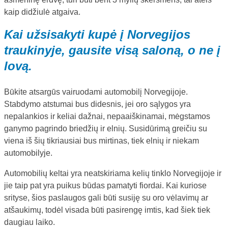
kaip didžiulė atgaiva.
Kai užsisakyti kupė į Norvegijos
traukinyje, gausite visą saloną, o ne į
lovą.
Būkite atsargūs vairuodami automobilį Norvegijoje.
Stabdymo atstumai bus didesnis, jei oro sąlygos yra
nepalankios ir keliai dažnai, nepaaiškinamai, mėgstamos
ganymo pagrindo briedžių ir elnių. Susidūrimą greičiu su
viena iš šių tikriausiai bus mirtinas, tiek elnių ir niekam
automobilyje.
Automobilių keltai yra neatskiriama kelių tinklo Norvegijoje ir
jie taip pat yra puikus būdas pamatyti fiordai. Kai kuriose
srityse, šios paslaugos gali būti susiję su oro vėlavimų ar
atšaukimų, todėl visada būti pasirengę imtis, kad šiek tiek
daugiau laiko.