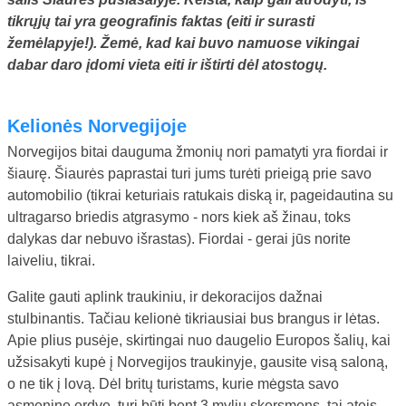
tikrųjų tai yra geografinis faktas (eiti ir surasti
žemėlapyje!). Žemė, kad kai buvo namuose vikingai
dabar daro įdomi vieta eiti ir ištirti dėl atostogų.
Kelionės Norvegijoje
Norvegijos bitai dauguma žmonių nori pamatyti yra fiordai ir
šiaurę. Šiaurės paprastai turi jums turėti prieigą prie savo
automobilio (tikrai keturiais ratukais diską ir, pageidautina su
ultragarso briedis atgrasymo - nors kiek aš žinau, toks
dalykas dar nebuvo išrastas). Fiordai - gerai jūs norite
laiveliu, tikrai.
Galite gauti aplink traukiniu, ir dekoracijos dažnai
stulbinantis. Tačiau kelionė tikriausiai bus brangus ir lėtas.
Apie plius pusėje, skirtingai nuo daugelio Europos šalių, kai
užsisakyti kupė į Norvegijos traukinyje, gausite visą saloną,
o ne tik į lovą. Dėl britų turistams, kurie mėgsta savo
asmeninę erdvę, turi būti bent 3 mylių skersmens, tai ateis