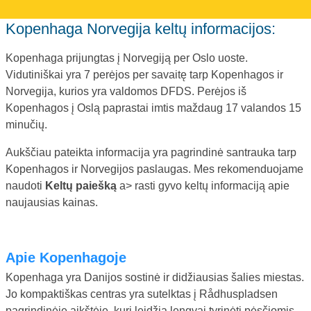
Kopenhaga Norvegija keltų informacijos:
Kopenhaga prijungtas į Norvegiją per Oslo uoste.
Vidutiniškai yra 7 perėjos per savaitę tarp Kopenhagos ir
Norvegija, kurios yra valdomos DFDS. Perėjos iš
Kopenhagos į Oslą paprastai imtis maždaug 17 valandos 15
minučių.
Aukščiau pateikta informacija yra pagrindinė santrauka tarp
Kopenhagos ir Norvegijos paslaugas. Mes rekomenduojame
naudoti
Keltų paiešką
a> rasti gyvo keltų informaciją apie
naujausias kainas.
Apie Kopenhagoje
Kopenhaga yra Danijos sostinė ir didžiausias šalies miestas.
Jo kompaktiškas centras yra sutelktas į Rådhuspladsen
pagrindinėje aikštėje, kuri leidžia lengvai tyrinėti pėsčiomis