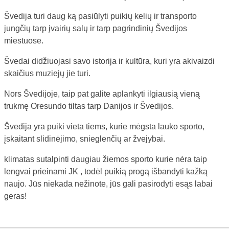
Švedija turi daug ką pasiūlyti puikių kelių ir transporto
jungčių tarp įvairių salų ir tarp pagrindinių Švedijos
miestuose.
Švedai didžiuojasi savo istorija ir kultūra, kuri yra akivaizdi
skaičius muziejų jie turi.
Nors Švedijoje, taip pat galite aplankyti ilgiausią vieną
trukmę Oresundo tiltas tarp Danijos ir Švedijos.
Švedija yra puiki vieta tiems, kurie mėgsta lauko sporto,
įskaitant slidinėjimo, snieglenčių ar žvejybai.
klimatas sutalpinti daugiau žiemos sporto kurie nėra taip
lengvai prieinami JK , todėl puikią progą išbandyti kažką
naujo. Jūs niekada nežinote, jūs gali pasirodyti esąs labai
geras!