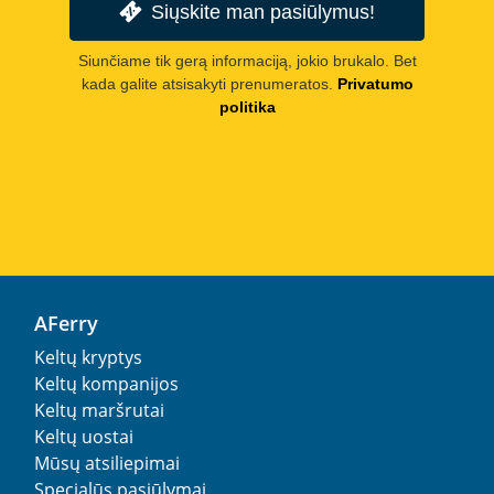
Siųskite man pasiūlymus!
Siunčiame tik gerą informaciją, jokio brukalo. Bet
kada galite atsisakyti prenumeratos.
Privatumo
politika
AFerry
Keltų kryptys
Keltų kompanijos
Keltų maršrutai
Keltų uostai
Mūsų atsiliepimai
Specialūs pasiūlymai