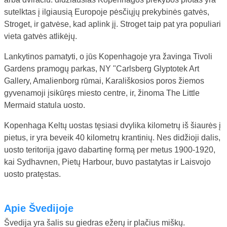
sutelktas į ilgiausią Europoje pėsčiųjų prekybinės gatvės,
Stroget, ir gatvėse, kad aplink jį. Stroget taip pat yra populiari
vieta gatvės atlikėjų.
Lankytinos pamatyti, o jūs Kopenhagoje yra žavinga Tivoli
Gardens pramogų parkas, NY "Carlsberg Glyptotek Art
Gallery, Amalienborg rūmai, Karališkosios poros žiemos
gyvenamoji įsikūręs miesto centre, ir, žinoma The Little
Mermaid statula uosto.
Kopenhaga Keltų uostas tęsiasi dvylika kilometrų iš šiaurės į
pietus, ir yra beveik 40 kilometrų krantinių. Nes didžioji dalis,
uosto teritorija įgavo dabartinę formą per metus 1900-1920,
kai Sydhavnen, Pietų Harbour, buvo pastatytas ir Laisvojo
uosto pratęstas.
Apie Švedijoje
Švedija yra šalis su giedras ežerų ir plačius miškų.