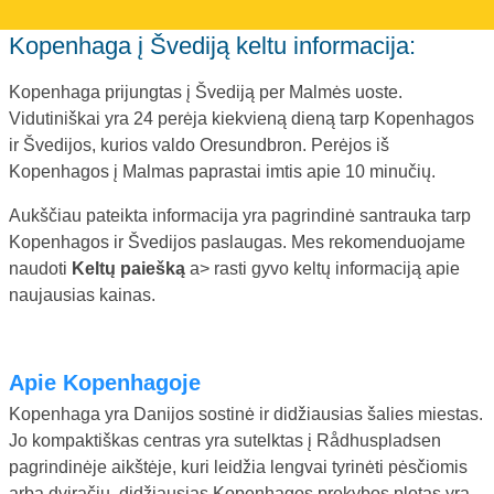
Kopenhaga į Švediją keltu informacija:
Kopenhaga prijungtas į Švediją per Malmės uoste.
Vidutiniškai yra 24 perėja kiekvieną dieną tarp Kopenhagos
ir Švedijos, kurios valdo Oresundbron. Perėjos iš
Kopenhagos į Malmas paprastai imtis apie 10 minučių.
Aukščiau pateikta informacija yra pagrindinė santrauka tarp
Kopenhagos ir Švedijos paslaugas. Mes rekomenduojame
naudoti
Keltų paiešką
a> rasti gyvo keltų informaciją apie
naujausias kainas.
Apie Kopenhagoje
Kopenhaga yra Danijos sostinė ir didžiausias šalies miestas.
Jo kompaktiškas centras yra sutelktas į Rådhuspladsen
pagrindinėje aikštėje, kuri leidžia lengvai tyrinėti pėsčiomis
arba dviračiu. didžiausias Kopenhagos prekybos plotas yra