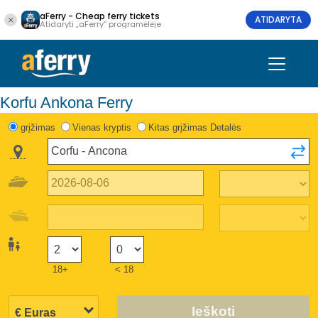
aFerry - Cheap ferry tickets
ATIDARYTA
Atidaryti „aFerry“ programėlėje
Korfu Ankona Ferry
grįžimas
Vienas kryptis
Kitas grįžimas Detalės
18+
< 18
Ieškoti