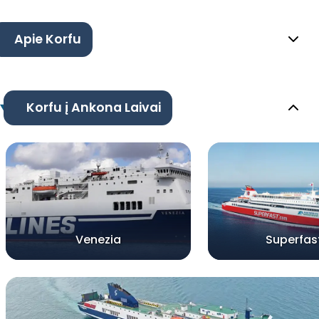
Apie Korfu
Korfu į Ankona Laivai
Venezia
Superfast