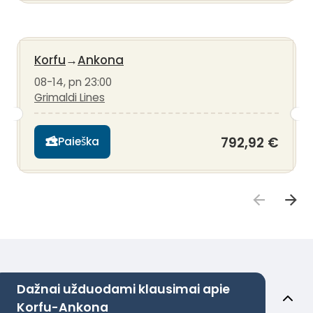
Korfu
→
Ankona
08-14, pn 23:00
Grimaldi Lines
792,92 €
Paieška
Dažnai užduodami klausimai apie
Korfu-Ankona