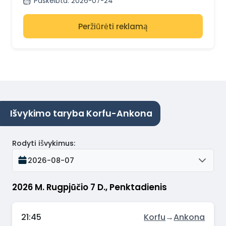
Paskelbta
:
2026-07-24
Peržiūrėti reklamą
Išvykimo taryba Korfu-Ankona
Rodyti išvykimus
:
2026-08-07
2026 M. Rugpjūčio 7 D., Penktadienis
21:45
Korfu
→
Ankona