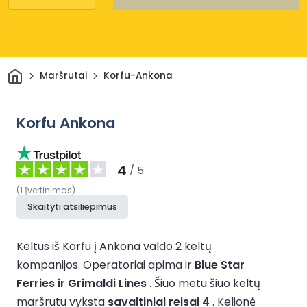
Pradžia
Maršrutai
Korfu-Ankona
Korfu Ankona
4
/ 5
(
1
Įvertinimas
)
Skaityti atsiliepimus
Keltus iš Korfu į Ankona valdo 2 keltų
kompanijos.
Operatoriai apima ir
Blue Star
Ferries ir Grimaldi Lines
.
Šiuo metu šiuo keltų
maršrutu vyksta
savaitiniai reisai 4
.
Kelionė