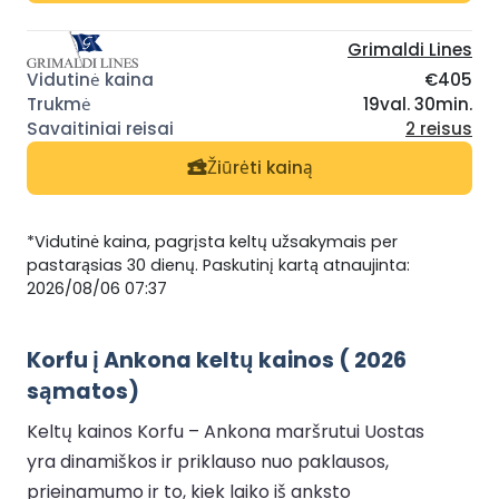
Grimaldi Lines
€405
19val. 30min.
2 reisus
Žiūrėti kainą
*Vidutinė kaina, pagrįsta keltų užsakymais per
pastarąsias 30 dienų. Paskutinį kartą atnaujinta:
2026/08/06 07:37
Korfu į Ankona keltų kainos ( 2026
sąmatos)
Keltų kainos Korfu – Ankona maršrutui Uostas
yra dinamiškos ir priklauso nuo paklausos,
prieinamumo ir to, kiek laiko iš anksto