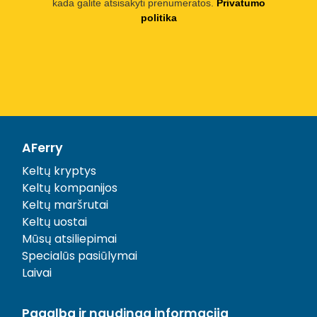
kada galite atsisakyti prenumeratos.
Privatumo
politika
AFerry
Keltų kryptys
Keltų kompanijos
Keltų maršrutai
Keltų uostai
Mūsų atsiliepimai
Specialūs pasiūlymai
Laivai
Pagalba ir naudinga informacija