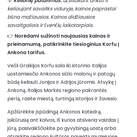
💡
Kelionių patarimas:
užsisakant anksti ir
keliaujant savaitės viduryje, kainos paprastai
būna mažiausios. Kainos didžiausios
savaitgaliais ir švenčių laikotarpiais.
👉
Norėdami sužinoti naujausias kainas ir
prieinamumą, patikrinkite tiesioginius Korfu į
Ankona tarifus.
Vešli Graikijos Korfu sala iki istorinio Italijos
uostamiesčio Ankonos siūlo malonų ir patogų
būdą keliauti Jonijos ir Adrijos jūromis. Atvykę į
Ankoną, Italijos Markės regiono pakrantės
perlą, rasite miestą, turtingą istorijos ir žavesio.
Apžiūrėkite įspūdingą Ankonos katedrą,
įsikūrusią ant kalvos, iš kurios atsiveria vaizdas į
jūrą, pasivaikščiokite po gyvybingą uostą arba
atraskite regiono kultūros paveldą muziejuose.