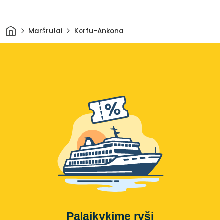
Pradžia
Maršrutai
Korfu-Ankona
Palaikykime ryšį