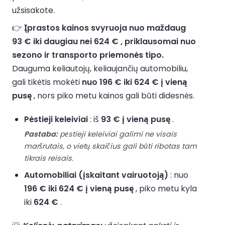
užsisakote.
👉
Įprastos kainos svyruoja nuo maždaug
93 € iki daugiau nei 624 € , priklausomai nuo
sezono ir transporto priemonės tipo.
Dauguma keliautojų, keliaujančių automobiliu,
gali tikėtis mokėti
nuo 196 € iki 624 € į vieną
pusę
, nors piko metu kainos gali būti didesnės.
Pėstieji keleiviai
: iš
93 € į vieną pusę
.
Pastaba:
pėstieji keleiviai galimi ne visais
maršrutais, o vietų skaičius gali būti ribotas tam
tikrais reisais.
Automobiliai (įskaitant vairuotoją)
: nuo
196 € iki 624 € į vieną pusę
, piko metu kyla
iki
624 €
.