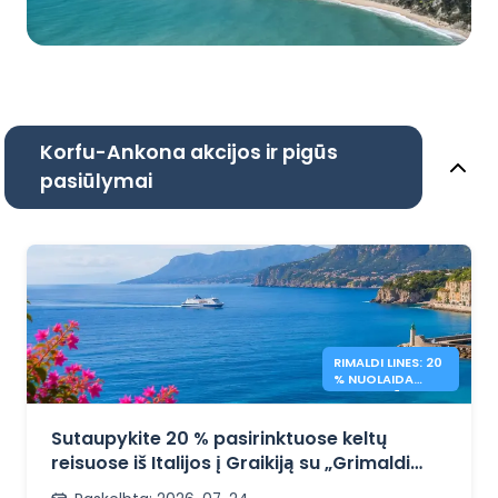
Korfu-Ankona akcijos ir pigūs
pasiūlymai
RIMALDI LINES: 20
% NUOLAIDA
KELTAMS Į
GRAIKIJĄ
Sutaupykite 20 % pasirinktuose keltų
reisuose iš Italijos į Graikiją su „Grimaldi
Lines“