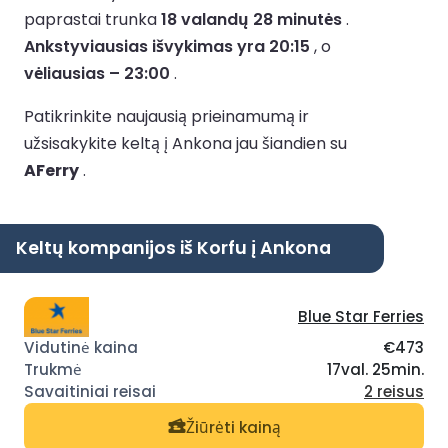
paprastai trunka
18 valandų 28 minutės
.
Ankstyviausias išvykimas yra 20:15
, o
vėliausias – 23:00
.
Patikrinkite naujausią prieinamumą ir
užsisakykite keltą į Ankona jau šiandien su
AFerry
.
Keltų kompanijos iš Korfu į Ankona
Blue Star Ferries
€473
17val. 25min.
2 reisus
Žiūrėti kainą