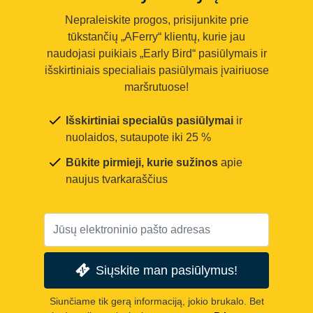
Nepraleiskite progos, prisijunkite prie
tūkstančių „AFerry“ klientų, kurie jau
naudojasi puikiais „Early Bird“ pasiūlymais ir
išskirtiniais specialiais pasiūlymais įvairiuose
maršrutuose!
Išskirtiniai specialūs pasiūlymai
ir
nuolaidos, sutaupote iki 25 %
Būkite pirmieji, kurie sužinos
apie
naujus tvarkaraščius
Siųskite man pasiūlymus!
Siunčiame tik gerą informaciją, jokio brukalo. Bet