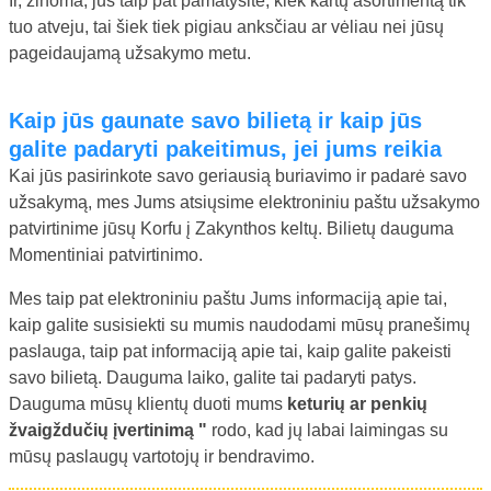
Ir, žinoma, jūs taip pat pamatysite, kiek kartų asortimentą tik
tuo atveju, tai šiek tiek pigiau anksčiau ar vėliau nei jūsų
pageidaujamą užsakymo metu.
Kaip jūs gaunate savo bilietą ir kaip jūs
galite padaryti pakeitimus, jei jums reikia
Kai jūs pasirinkote savo geriausią buriavimo ir padarė savo
užsakymą, mes Jums atsiųsime elektroniniu paštu užsakymo
patvirtinime jūsų Korfu į Zakynthos keltų. Bilietų dauguma
Momentiniai patvirtinimo.
Mes taip pat elektroniniu paštu Jums informaciją apie tai,
kaip galite susisiekti su mumis naudodami mūsų pranešimų
paslauga, taip pat informaciją apie tai, kaip galite pakeisti
savo bilietą. Dauguma laiko, galite tai padaryti patys.
Dauguma mūsų klientų duoti mums
keturių ar penkių
žvaigždučių įvertinimą "
rodo, kad jų labai laimingas su
mūsų paslaugų vartotojų ir bendravimo.