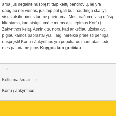
arba jūs negalite nuspręsti tarp keltų bendrovių, jei yra
daugiau nei vienas, jus taip pat gali būti naudinga skaityti
visus atsiliepimus turime prieinama. Mes prašome visų mūsų
klientams, kad atsiųstumėte mums atsiliepimus Korfu į
Zakynthos keltų. Atminkite, nors, kad anksčiau užsisakyti,
pigiau kainos paprastai yra. Taigi nereikia praleisti per ilgai
nuspręsti! Korfu į Zakynthos yra populiarus maršrutas, todėl
mes patariame jums
Knygos kuo greičiau
.
Keltų maršrutai
Korfu į Zakynthos