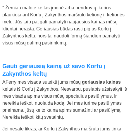
" Žemiau matote keltas įmonė arba bendrovių, kurios
plaukioja ant Korfu į Zakynthos maršrutu kelionę ir kelionės
metu. Jūs taip pat gali pamatyti naujausius kainas mūsų
klientai nerasta. Geriausias būdas rasti pigius Korfu į
Zakynthos keltu, nors tai naudoti formą šiandien pamatyti
visus mūsų galimų pasirinkimų.
gauti geriausią kainą už savo Korfu į
Zakynthos keltų
AFerry mes visada suteikti jums mūsų
geriausias kainas
keltais iš Corfu į Zakynthos. Nesvarbu, puslapis užsisakyti iš
mes visada apima visus mūsų specialius pasiūlymus. Ir
nereikia ieškoti nuolaida kodą. Jei mes turime pasiūlymas
prieinama, jūsų kelto kaina apims sumažinti ar pasiūlymą.
Nereikia ieškoti kitų svetainių.
Jei nesate tikras, ar Korfu į Zakynthos maršrutu jums tinka