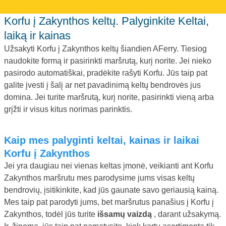
Korfu į Zakynthos keltų. Palyginkite Keltai,
laiką ir kainas
Užsakyti Korfu į Zakynthos keltų šiandien AFerry. Tiesiog
naudokite formą ir pasirinkti maršrutą, kurį norite. Jei nieko
pasirodo automatiškai, pradėkite rašyti Korfu. Jūs taip pat
galite įvesti į šalį ar net pavadinimą keltų bendrovės jus
domina. Jei turite maršrutą, kurį norite, pasirinkti vieną arba
grįžti ir visus kitus norimas parinktis.
Kaip mes palyginti keltai, kainas ir laikai
Korfu į Zakynthos
Jei yra daugiau nei vienas keltas įmonė, veikianti ant Korfu
Zakynthos maršrutu mes parodysime jums visas keltų
bendrovių, įsitikinkite, kad jūs gaunate savo geriausią kainą.
Mes taip pat parodyti jums, bet maršrutus panašius į Korfu į
Zakynthos, todėl jūs turite
išsamų vaizdą
, darant užsakymą.