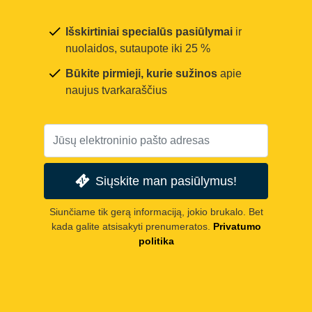
Išskirtiniai specialūs pasiūlymai
ir
nuolaidos, sutaupote iki 25 %
Būkite pirmieji, kurie sužinos
apie
naujus tvarkaraščius
Siųskite man pasiūlymus!
Siunčiame tik gerą informaciją, jokio brukalo. Bet
kada galite atsisakyti prenumeratos.
Privatumo
politika