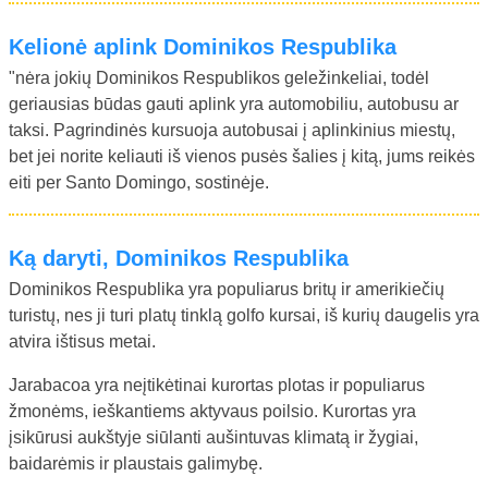
Kelionė aplink Dominikos Respublika
"nėra jokių Dominikos Respublikos geležinkeliai, todėl
geriausias būdas gauti aplink yra automobiliu, autobusu ar
taksi. Pagrindinės kursuoja autobusai į aplinkinius miestų,
bet jei norite keliauti iš vienos pusės šalies į kitą, jums reikės
eiti per Santo Domingo, sostinėje.
Ką daryti, Dominikos Respublika
Dominikos Respublika yra populiarus britų ir amerikiečių
turistų, nes ji turi platų tinklą golfo kursai, iš kurių daugelis yra
atvira ištisus metai.
Jarabacoa yra neįtikėtinai kurortas plotas ir populiarus
žmonėms, ieškantiems aktyvaus poilsio. Kurortas yra
įsikūrusi aukštyje siūlanti aušintuvas klimatą ir žygiai,
baidarėmis ir plaustais galimybę.