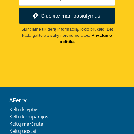
Siųskite man pasiūlymus!
Siunčiame tik gerą informaciją, jokio brukalo. Bet
kada galite atsisakyti prenumeratos.
Privatumo
politika
AFerry
Keltų kryptys
Keltų kompanijos
Keltų maršrutai
Keltų uostai