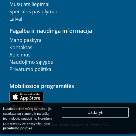
Mūsų atsiliepimai
Specialūs pasiūlymai
Laivai
Pagalba ir naudinga informacija
Mano paskyra
Kontaktas
Apie mus
Naudojimo sąlygos
Privatumo politika
Mobiliosios programėlės
Naudodamiesi mūsų svetaine, jūs
Uždaryti
sutinkate su slapukų ir panašių
technologijų naudojimu. Norėdami
juos išjungti, perskaitykite mūsų
© 1977-
2026
Visos teisės saugomos. AFerry Ltd..
privatumo politika
.