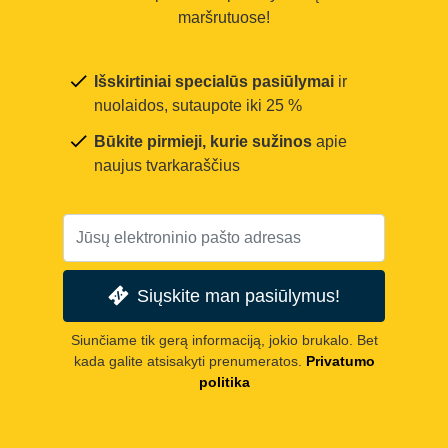
maršrutuose!
Išskirtiniai specialūs pasiūlymai
ir
nuolaidos, sutaupote iki 25 %
Būkite pirmieji, kurie sužinos
apie
naujus tvarkaraščius
Siųskite man pasiūlymus!
Siunčiame tik gerą informaciją, jokio brukalo. Bet
kada galite atsisakyti prenumeratos.
Privatumo
politika