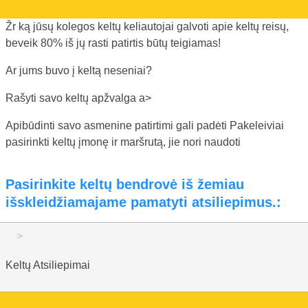
Žr ką jūsų kolegos keltų keliautojai galvoti apie keltų reisų,
beveik 80% iš jų rasti patirtis būtų teigiamas!
Ar jums buvo į keltą neseniai?
Rašyti savo keltų apžvalga a>
Apibūdinti savo asmenine patirtimi gali padėti Pakeleiviai
pasirinkti keltų įmonę ir maršrutą, jie nori naudoti
Pasirinkite keltų bendrovė iš žemiau
išskleidžiamajame pamatyti atsiliepimus.:
Keltų Atsiliepimai