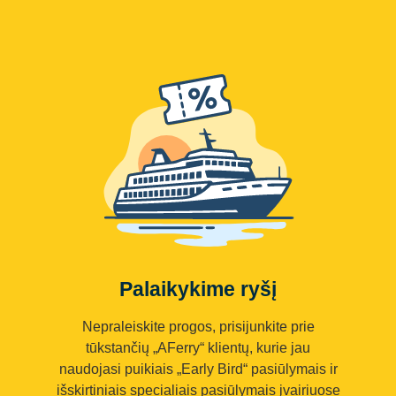
Palaikykime ryšį
Nepraleiskite progos, prisijunkite prie
tūkstančių „AFerry“ klientų, kurie jau
naudojasi puikiais „Early Bird“ pasiūlymais ir
išskirtiniais specialiais pasiūlymais įvairiuose