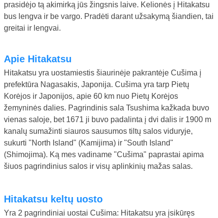
prasidėjo tą akimirką jūs žingsnis laive. Kelionės į Hitakatsu
bus lengva ir be vargo. Pradėti darant užsakymą šiandien, tai
greitai ir lengvai.
Apie Hitakatsu
Hitakatsu yra uostamiestis šiaurinėje pakrantėje Cušima į
prefektūra Nagasakis, Japonija. Cušima yra tarp Pietų
Korėjos ir Japonijos, apie 60 km nuo Pietų Korėjos
žemyninės dalies. Pagrindinis sala Tsushima kažkada buvo
vienas saloje, bet 1671 ji buvo padalinta į dvi dalis ir 1900 m
kanalų sumažinti siauros sausumos tiltų salos viduryje,
sukurti "North Island" (Kamijima) ir "South Island"
(Shimojima). Ką mes vadiname "Cušima" paprastai apima
šiuos pagrindinius salos ir visų aplinkinių mažas salas.
Hitakatsu keltų uosto
Yra 2 pagrindiniai uostai Cušima: Hitakatsu yra įsikūręs