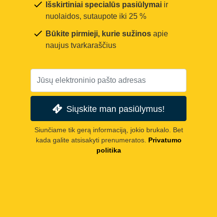
Išskirtiniai specialūs pasiūlymai
ir
nuolaidos, sutaupote iki 25 %
Būkite pirmieji, kurie sužinos
apie
naujus tvarkaraščius
Siųskite man pasiūlymus!
Siunčiame tik gerą informaciją, jokio brukalo. Bet
kada galite atsisakyti prenumeratos.
Privatumo
politika