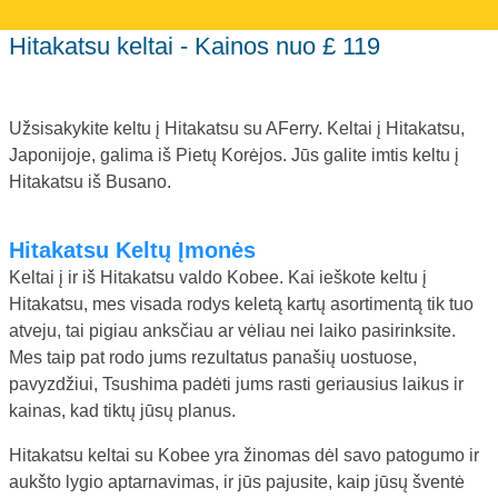
Hitakatsu keltai - Kainos nuo £ 119
Užsisakykite keltu į Hitakatsu su AFerry. Keltai į Hitakatsu,
Japonijoje, galima iš Pietų Korėjos. Jūs galite imtis keltu į
Hitakatsu iš Busano.
Hitakatsu Keltų Įmonės
Keltai į ir iš Hitakatsu valdo Kobee. Kai ieškote keltu į
Hitakatsu, mes visada rodys keletą kartų asortimentą tik tuo
atveju, tai pigiau anksčiau ar vėliau nei laiko pasirinksite.
Mes taip pat rodo jums rezultatus panašių uostuose,
pavyzdžiui, Tsushima padėti jums rasti geriausius laikus ir
kainas, kad tiktų jūsų planus.
Hitakatsu keltai su Kobee yra žinomas dėl savo patogumo ir
aukšto lygio aptarnavimas, ir jūs pajusite, kaip jūsų šventė