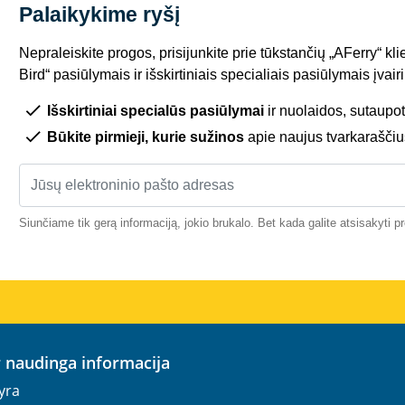
Palaikykime ryšį
Nepraleiskite progos, prisijunkite prie tūkstančių „AFerry“ kli
Bird“ pasiūlymais ir išskirtiniais specialiais pasiūlymais įva
Išskirtiniai specialūs pasiūlymai
ir nuolaidos, sutaupot
Būkite pirmieji, kurie sužinos
apie naujus tvarkaraščiu
Siunčiame tik gerą informaciją, jokio brukalo. Bet kada galite atsisakyti 
ir naudinga informacija
yra