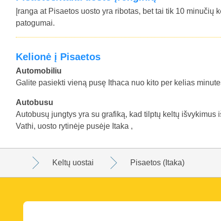
Įranga at Pisaetos uosto yra ribotas, bet tai tik 10 minučių ke
patogumai.
Kelionė į Pisaetos
Automobiliu
Galite pasiekti vieną pusę Ithaca nuo kito per kelias minut
Autobusu
Autobusų jungtys yra su grafiką, kad tilptų keltų išvykimus i
Vathi, uosto rytinėje pusėje Itaka ,
Keltų uostai
Pisaetos (Itaka)