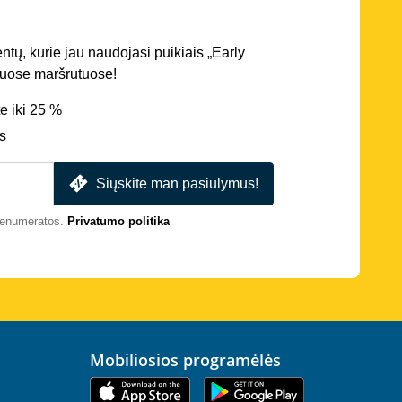
entų, kurie jau naudojasi puikiais „Early
iriuose maršrutuose!
e iki 25 %
s
Siųskite man pasiūlymus!
prenumeratos.
Privatumo politika
Mobiliosios programėlės