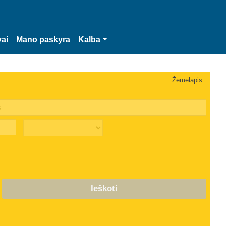
vai
Mano paskyra
Kalba
Žemėlapis
Ieškoti