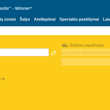
site" - Winner*
tų uostai
Šalys
Atsiliepimai
Specialūs pasiūlymai
Lai
Grįžimo maršrutas
< 18