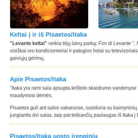
Keltai į ir iš Pisaetos/Itaka
"Levante keltai"
veikia trijų laivų parką;
Fior di Levante "
,
visiškai oro kondicionieriai ir patogios holai su televizoriai
gaiviųjų gėrimų.
Apie Pisaetos/Itaka
"Itaka yra rami sala apsupta krištolo skaidrumo vandenyse 
maudymosi dėmės.
Pisaetos guli ant salos vakaruose, susiduria su kaimyninių 
jungiantis dvi salas, taip pat teikiančių paslaugas iš Itaka 
Pisaetos/Itaka uosto įrenginių