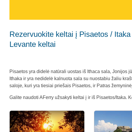
Rezervuokite keltai į Pisaetos / Itaka iš Patras ir Sami Kefalonia su
Levante keltai
Pisaetos yra didelė natūrali uostas iš Ithaca sala, Jonijos j
Ithaka ir yra nedidelė kalnuota sala su nuostabiu žaliu krašt
saloje, kuri yra tiesiai priešais Pisaetos, ir Patras žemyninė
Galite naudoti AFerry užsakyti keltai į ir iš Pisaetos/Itaka. 