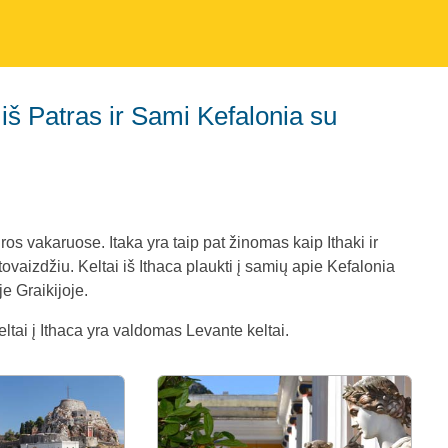
ūros vakaruose. Itaka yra taip pat žinomas kaip Ithaki ir
ovaizdžiu. Keltai iš Ithaca plaukti į samių apie Kefalonia
je Graikijoje.
Keltai į Ithaca yra valdomas Levante keltai.