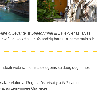
Marė di Levante"
ir
Speedrunner III
,. Kiekvienas laivas
s ir wifi, lauko krėslų ir užkandžių baras, kuriame maisto ir
ir ideali vieta ramioms atostogoms su daug deginimosi ir
sala Kefalonia. Reguliarūs reisai yra iš Pisaetos
į Patras žemyninėje Graikijoje.