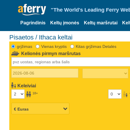
"The World's Leading Ferry Web
Pagrindinis
Keltų įmonės
Keltų maršrutai
Kel
Pisaetos / Ithaca keltai
grįžimas
Vienas kryptis
Kitas grįžimas Detalės
Kelionės pirmyn maršrutas
Keleiviai
18+