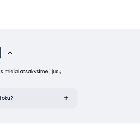
es mielai atsakysime į jūsų
etoku?