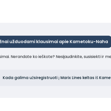
žnai užduodami klausimai apie Kametoku-Naha
imai. Nerandate ko ieškote? Nesijaudinkite, susisiekti ir m
Kada galima užsiregistruoti į Marix Lines keltas iš Kam