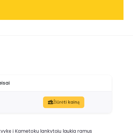
eisai
Žiūrėti kainą
 Atvykę į Kametoku lankytojų laukia ramus