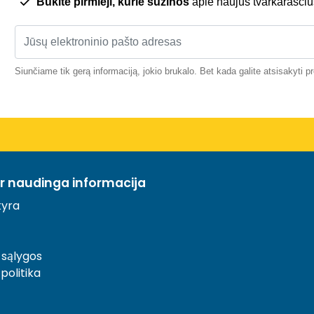
Būkite pirmieji, kurie sužinos
apie naujus tvarkaraščiu
Siunčiame tik gerą informaciją, jokio brukalo. Bet kada galite atsisakyti 
ir naudinga informacija
yra
 sąlygos
politika