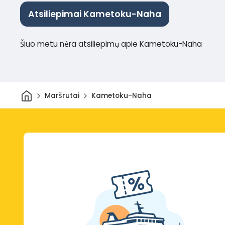
Atsiliepimai Kametoku-Naha
Šiuo metu nėra atsiliepimų apie Kametoku-Naha
Pradžia
Maršrutai
Kametoku-Naha