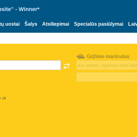
site" - Winner*
tų uostai
Šalys
Atsiliepimai
Specialūs pasiūlymai
Lai
Grįžimo maršrutas
< 18