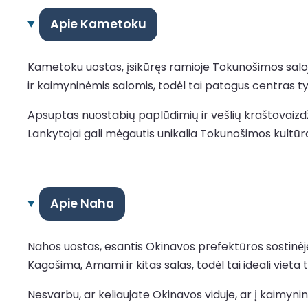
Apie Kametoku
Kametoku uostas, įsikūręs ramioje Tokunošimos saloj
ir kaimyninėmis salomis, todėl tai patogus centras ty
Apsuptas nuostabių paplūdimių ir vešlių kraštovaizdž
Lankytojai gali mėgautis unikalia Tokunošimos kultūra, 
Apie Naha
Nahos uostas, esantis Okinavos prefektūros sostinėje, y
Kagošima, Amami ir kitas salas, todėl tai ideali vieta t
Nesvarbu, ar keliaujate Okinavos viduje, ar į kaimynin