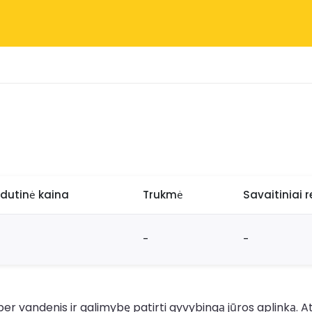
idutinė kaina
Trukmė
Savaitiniai r
-
-
 per vandenis ir galimybę patirti gyvybingą jūros aplinką.