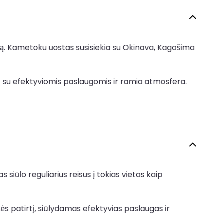
ną. Kametoku uostas susisiekia su Okinava, Kagošima
tį su efektyviomis paslaugomis ir ramia atmosfera.
 siūlo reguliarius reisus į tokias vietas kaip
nės patirtį, siūlydamas efektyvias paslaugas ir