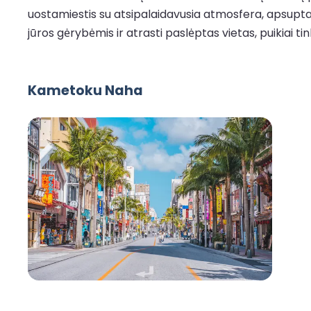
uostamiestis su atsipalaidavusia atmosfera, apsuptas v
jūros gėrybėmis ir atrasti paslėptas vietas, puikiai t
Kametoku Naha