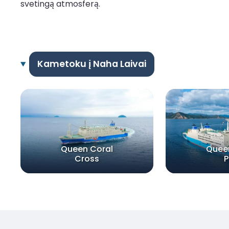
svetingą atmosferą.
Kametoku į Naha Laivai
Queen Coral
Quee
Cross
P