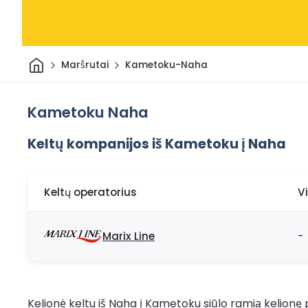
Pradžia
Maršrutai
Kametoku-Naha
Kametoku Naha
Keltų kompanijos iš Kametoku į Naha
Keltų operatorius
V
Marix Line
-
Kelionė keltu iš Naha į Kametoku siūlo ramią kelionę