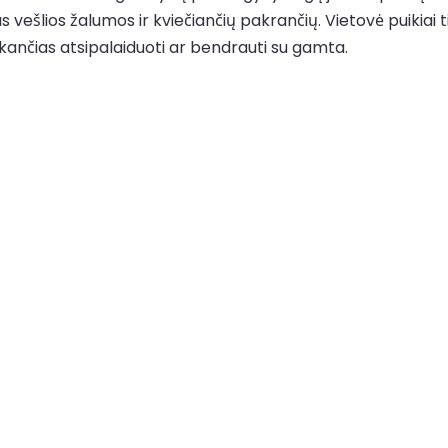
ešlios žalumos ir kviečiančių pakrančių. Vietovė puikiai ti
inkančias atsipalaiduoti ar bendrauti su gamta.