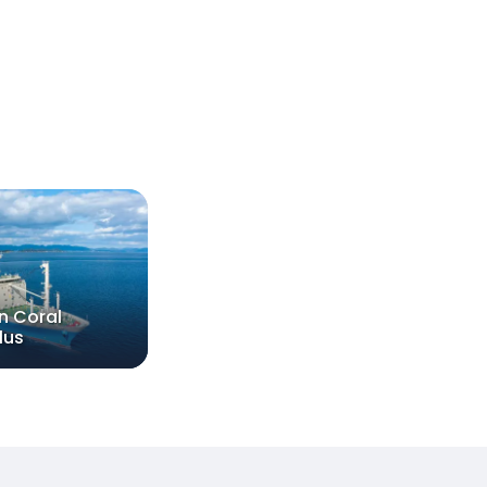
n Coral
lus