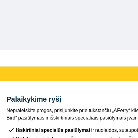
Palaikykime ryšį
Nepraleiskite progos, prisijunkite prie tūkstančių „AFerry“ kli
Bird“ pasiūlymais ir išskirtiniais specialiais pasiūlymais įva
Išskirtiniai specialūs pasiūlymai
ir nuolaidos, sutaupot