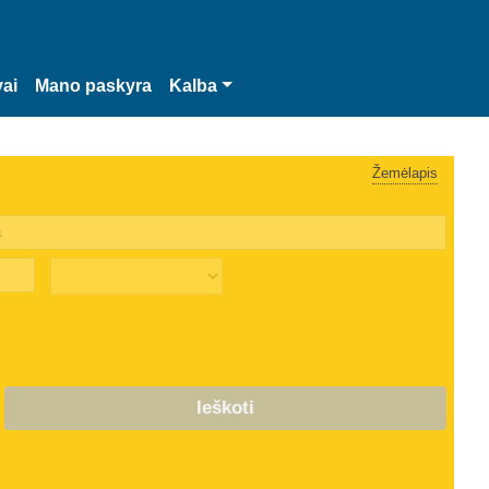
vai
Mano paskyra
Kalba
Žemėlapis
Ieškoti