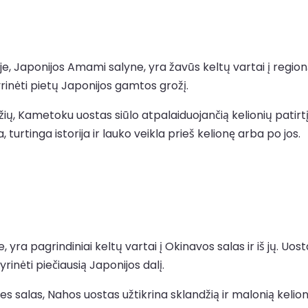
e, Japonijos Amami salyne, yra žavūs keltų vartai į regio
rinėti pietų Japonijos gamtos grožį.
ių, Kametoku uostas siūlo atpalaiduojančią kelionių patir
turtinga istorija ir lauko veikla prieš kelionę arba po jos.
ra pagrindiniai keltų vartai į Okinavos salas ir iš jų. Uostas
yrinėti piečiausią Japonijos dalį.
es salas, Nahos uostas užtikrina sklandžią ir malonią kelio