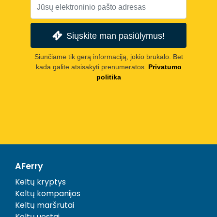
Siųskite man pasiūlymus!
Siunčiame tik gerą informaciją, jokio brukalo. Bet
kada galite atsisakyti prenumeratos.
Privatumo
politika
AFerry
Keltų kryptys
Keltų kompanijos
Keltų maršrutai
Keltų uostai