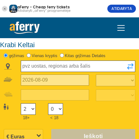
aFerry - Cheap ferry tickets
ATIDARYTA
Atidaryti „aFerry“ programėlėje
Krabi Keltai
grįžimas
Vienas kryptis
Kitas grįžimas Detalės
18+
< 18
Ieškoti