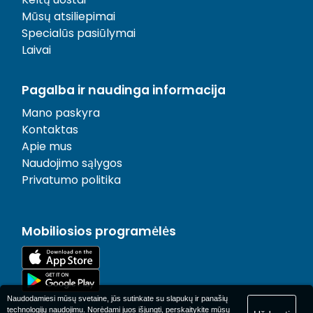
Mūsų atsiliepimai
Specialūs pasiūlymai
Laivai
Pagalba ir naudinga informacija
Mano paskyra
Kontaktas
Apie mus
Naudojimo sąlygos
Privatumo politika
Mobiliosios programėlės
Naudodamiesi mūsų svetaine, jūs sutinkate su slapukų ir panašių
technologijų naudojimu. Norėdami juos išjungti, perskaitykite mūsų