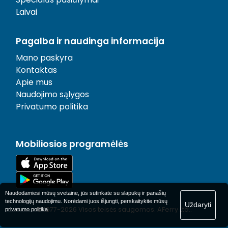
Laivai
Pagalba ir naudinga informacija
Mano paskyra
Kontaktas
Apie mus
Naudojimo sąlygos
Privatumo politika
Mobiliosios programėlės
Naudodamiesi mūsų svetaine, jūs sutinkate su slapukų ir panašių
technologijų naudojimu. Norėdami juos išjungti, perskaitykite mūsų
Uždaryti
© 1977-
2026
Visos teisės saugomos. AFerry Ltd..
privatumo politika
.