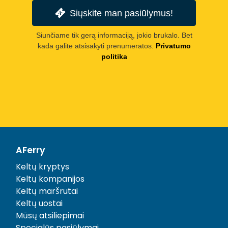
Siųskite man pasiūlymus!
Siunčiame tik gerą informaciją, jokio brukalo. Bet
kada galite atsisakyti prenumeratos.
Privatumo
politika
AFerry
Keltų kryptys
Keltų kompanijos
Keltų maršrutai
Keltų uostai
Mūsų atsiliepimai
Specialūs pasiūlymai