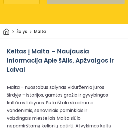
Pradžia
Šalys
Malta
Keltas į Malta – Naujausia
Informacija Apie šAlis, Apžvalgos Ir
Laivai
Malta – nuostabus salynas Viduržemio jūros
širdyje – istorijos, gamtos grožio ir gyvybingos
kultūros lobynas. Su krištolo skaidrumo
vandenimis, senoviniais paminklais ir
vaizdingais miesteliais Malta siūlo
nepamirštamą kelionių patirtį. Atvykimas keltu