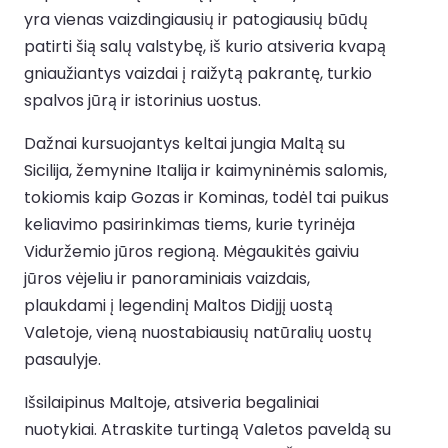
yra vienas vaizdingiausių ir patogiausių būdų
patirti šią salų valstybę, iš kurio atsiveria kvapą
gniaužiantys vaizdai į raižytą pakrantę, turkio
spalvos jūrą ir istorinius uostus.
Dažnai kursuojantys keltai jungia Maltą su
Sicilija, žemynine Italija ir kaimyninėmis salomis,
tokiomis kaip Gozas ir Kominas, todėl tai puikus
keliavimo pasirinkimas tiems, kurie tyrinėja
Viduržemio jūros regioną. Mėgaukitės gaiviu
jūros vėjeliu ir panoraminiais vaizdais,
plaukdami į legendinį Maltos Didįjį uostą
Valetoje, vieną nuostabiausių natūralių uostų
pasaulyje.
Išsilaipinus Maltoje, atsiveria begaliniai
nuotykiai. Atraskite turtingą Valetos paveldą su