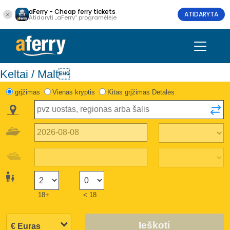
aFerry - Cheap ferry tickets
ATIDARYTA
Atidaryti „aFerry“ programėlėje
Keltai / Malt
grįžimas
Vienas kryptis
Kitas grįžimas Detalės
18+
< 18
Ieškoti