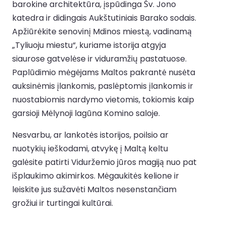
barokine architektūra, įspūdinga Šv. Jono
katedra ir didingais Aukštutiniais Barako sodais.
Apžiūrėkite senovinį Mdinos miestą, vadinamą
„Tyliuoju miestu“, kuriame istorija atgyja
siaurose gatvelėse ir viduramžių pastatuose.
Paplūdimio mėgėjams Maltos pakrantė nusėta
auksinėmis įlankomis, paslėptomis įlankomis ir
nuostabiomis nardymo vietomis, tokiomis kaip
garsioji Mėlynoji lagūna Komino saloje.
Nesvarbu, ar lankotės istorijos, poilsio ar
nuotykių ieškodami, atvykę į Maltą keltu
galėsite patirti Viduržemio jūros magiją nuo pat
išplaukimo akimirkos. Mėgaukitės kelione ir
leiskite jus sužavėti Maltos nesenstančiam
grožiui ir turtingai kultūrai.