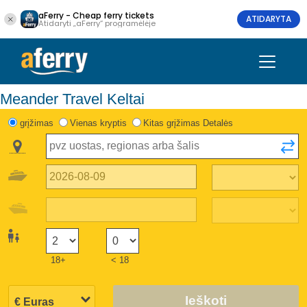
aFerry - Cheap ferry tickets
ATIDARYTA
Atidaryti „aFerry“ programėlėje
Meander Travel Keltai
grįžimas
Vienas kryptis
Kitas grįžimas Detalės
18+
< 18
Ieškoti