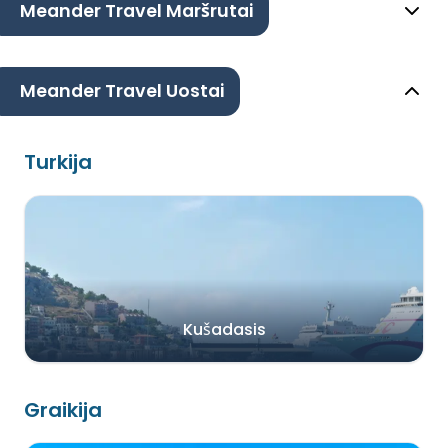
Meander Travel Maršrutai
Meander Travel Uostai
Turkija
Kušadasis
Graikija