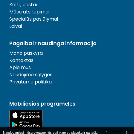
Keltų uostai
Mūsų atsiliepimai
Specialūs pasiūlymai
Laivai
Pagalba ir naudinga informacija
Mano paskyra
Kontaktas
Apie mus
Naudojimo sąlygos
Privatumo politika
Mobiliosios programėlės
Naudodamiesi mūsų svetaine, jūs sutinkate su slapukų ir panašių