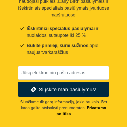
naudojasi puikiais „Early Bird“ pasiūlymais ir
išskirtiniais specialiais pasiūlymais įvairiuose
maršrutuose!
Išskirtiniai specialūs pasiūlymai
ir
nuolaidos, sutaupote iki 25 %
Būkite pirmieji, kurie sužinos
apie
naujus tvarkaraščius
Siųskite man pasiūlymus!
Siunčiame tik gerą informaciją, jokio brukalo. Bet
kada galite atsisakyti prenumeratos.
Privatumo
politika