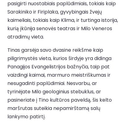
pasigirti nuostabiais paplūdimiais, tokiais kaip
Sarakiniko ir Firiplaka, gyvybingais žvejų
kaimeliais, tokiais kaip Klima, ir turtinga istorija,
kurią įkūnija senovės teatras ir Milo Veneros
atradimų vieta.
Tinas garsėja savo dvasine reikšme kaip
piligrimystės vieta, kurios širdyje yra didinga
Panagijos Evangelistrijos bažnyčia, taip pat
vaizdingi kaimai, marmuro meistriškumas ir
nesugadinti paplūdimiai. Nesvarbu, ar
tyrinėjate Milo geologinius stebuklus, ar
pasineriate į Tino kultūros paveldą, šis kelto
maršrutas suteikia nepamirštamą salų
lankymo patirtį.