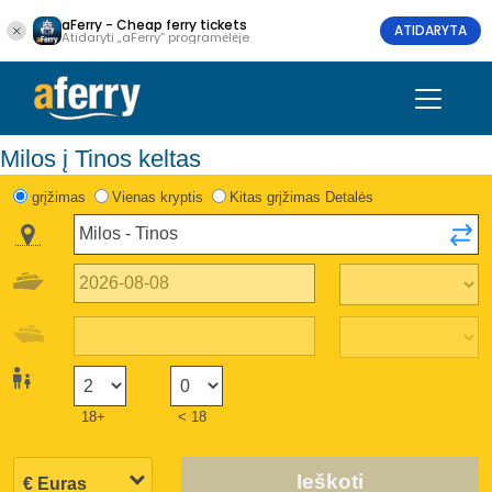
aFerry - Cheap ferry tickets
ATIDARYTA
Atidaryti „aFerry“ programėlėje
Milos į Tinos keltas
grįžimas
Vienas kryptis
Kitas grįžimas Detalės
18+
< 18
Ieškoti