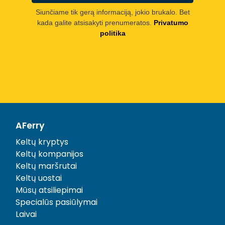
Siunčiame tik gerą informaciją, jokio brukalo. Bet
kada galite atsisakyti prenumeratos.
Privatumo
politika
AFerry
Keltų kryptys
Keltų kompanijos
Keltų maršrutai
Keltų uostai
Mūsų atsiliepimai
Specialūs pasiūlymai
Laivai