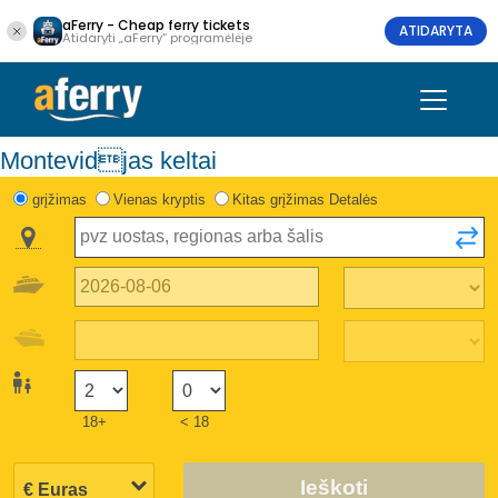
aFerry - Cheap ferry tickets
ATIDARYTA
Atidaryti „aFerry“ programėlėje
Montevidjas keltai
grįžimas
Vienas kryptis
Kitas grįžimas Detalės
18+
< 18
Ieškoti