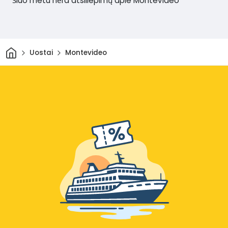
Šiuo metu nėra atsiliepimų apie Montevideo
Pradžia
Uostai
Montevideo