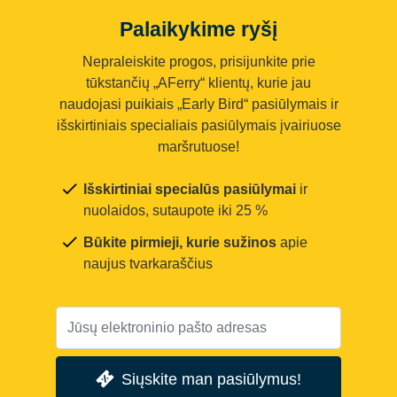
Palaikykime ryšį
Nepraleiskite progos, prisijunkite prie
tūkstančių „AFerry“ klientų, kurie jau
naudojasi puikiais „Early Bird“ pasiūlymais ir
išskirtiniais specialiais pasiūlymais įvairiuose
maršrutuose!
Išskirtiniai specialūs pasiūlymai
ir
nuolaidos, sutaupote iki 25 %
Būkite pirmieji, kurie sužinos
apie
naujus tvarkaraščius
Siųskite man pasiūlymus!