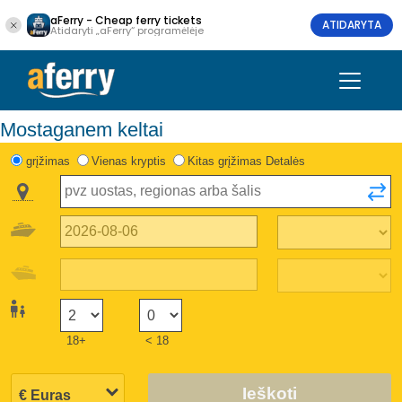
aFerry - Cheap ferry tickets
ATIDARYTA
Atidaryti „aFerry“ programėlėje
Mostaganem keltai
grįžimas
Vienas kryptis
Kitas grįžimas Detalės
18+
< 18
Ieškoti