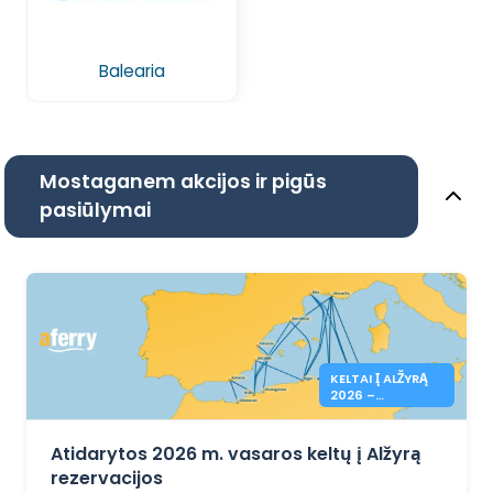
Balearia
Mostaganem akcijos ir pigūs
pasiūlymai
KELTAI Į ALŽYRĄ
2026 –
REZERVACIJA
ATIDARYTA
Atidarytos 2026 m. vasaros keltų į Alžyrą
rezervacijos