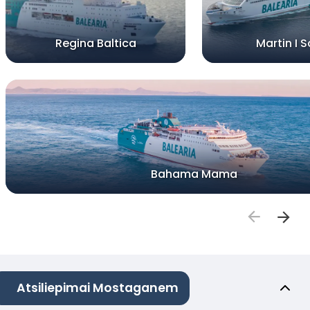
Regina Baltica
Martin I S
Bahama Mama
Atsiliepimai Mostaganem