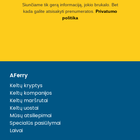
Siunčiame tik gerą informaciją, jokio brukalo. Bet
kada galite atsisakyti prenumeratos.
Privatumo
politika
AFerry
Keltų kryptys
Keltų kompanijos
Keltų maršrutai
Keltų uostai
Mūsų atsiliepimai
Specialūs pasiūlymai
Laivai