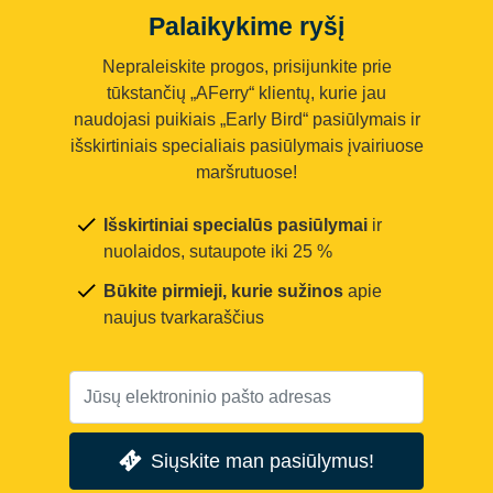
Palaikykime ryšį
Nepraleiskite progos, prisijunkite prie
tūkstančių „AFerry“ klientų, kurie jau
naudojasi puikiais „Early Bird“ pasiūlymais ir
išskirtiniais specialiais pasiūlymais įvairiuose
maršrutuose!
Išskirtiniai specialūs pasiūlymai
ir
nuolaidos, sutaupote iki 25 %
Būkite pirmieji, kurie sužinos
apie
naujus tvarkaraščius
Siųskite man pasiūlymus!