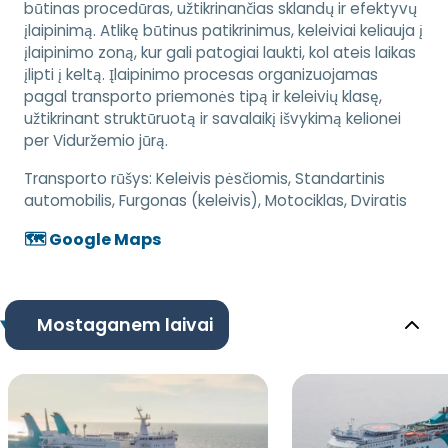
būtinas procedūras, užtikrinančias sklandų ir efektyvų
įlaipinimą. Atlikę būtinus patikrinimus, keleiviai keliauja į
įlaipinimo zoną, kur gali patogiai laukti, kol ateis laikas
įlipti į keltą. Įlaipinimo procesas organizuojamas
pagal transporto priemonės tipą ir keleivių klasę,
užtikrinant struktūruotą ir savalaikį išvykimą kelionei
per Viduržemio jūrą.
Transporto rūšys:
Keleivis pėsčiomis, Standartinis
automobilis, Furgonas (keleivis), Motociklas, Dviratis
🗺️ Google Maps
Mostaganem laivai