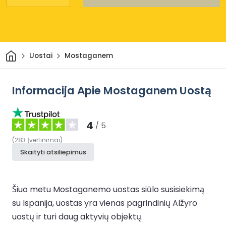
Pradžia
Uostai
Mostaganem
Informacija Apie Mostaganem Uostą
4
/ 5
(
283
Įvertinimai
)
Skaityti atsiliepimus
Šiuo metu Mostaganemo uostas siūlo susisiekimą
su Ispanija, uostas yra vienas pagrindinių Alžyro
uostų ir turi daug aktyvių objektų.