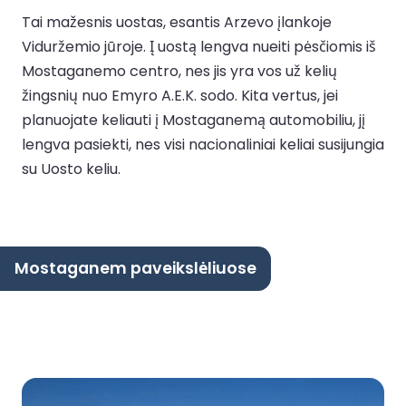
Tai mažesnis uostas, esantis Arzevo įlankoje
Viduržemio jūroje. Į uostą lengva nueiti pėsčiomis iš
Mostaganemo centro, nes jis yra vos už kelių
žingsnių nuo Emyro A.E.K. sodo. Kita vertus, jei
planuojate keliauti į Mostaganemą automobiliu, jį
lengva pasiekti, nes visi nacionaliniai keliai susijungia
su Uosto keliu.
Mostaganem paveikslėliuose