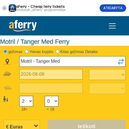
aFerry - Cheap ferry tickets
ATIDARYTA
Atidaryti „aFerry“ programėlėje
Motril / Tanger Med Ferry
grįžimas
Vienas kryptis
Kitas grįžimas Detalės
18+
< 18
Ieškoti