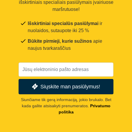
išskirtiniais specialiais pasiūlymais įvairiuose
maršrutuose!
Išskirtiniai specialūs pasiūlymai
ir
nuolaidos, sutaupote iki 25 %
Būkite pirmieji, kurie sužinos
apie
naujus tvarkaraščius
Siųskite man pasiūlymus!
Siunčiame tik gerą informaciją, jokio brukalo. Bet
kada galite atsisakyti prenumeratos.
Privatumo
politika