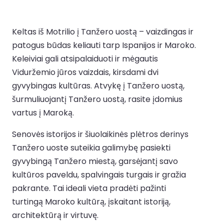
Keltas iš Motrilio į Tanžero uostą – vaizdingas ir
patogus būdas keliauti tarp Ispanijos ir Maroko.
Keleiviai gali atsipalaiduoti ir mėgautis
Viduržemio jūros vaizdais, kirsdami dvi
gyvybingas kultūras. Atvykę į Tanžero uostą,
šurmuliuojantį Tanžero uostą, rasite įdomius
vartus į Maroką.
Senovės istorijos ir šiuolaikinės plėtros derinys
Tanžero uoste suteikia galimybę pasiekti
gyvybingą Tanžero miestą, garsėjantį savo
kultūros paveldu, spalvingais turgais ir gražia
pakrante. Tai ideali vieta pradėti pažinti
turtingą Maroko kultūrą, įskaitant istoriją,
architektūrą ir virtuvę.