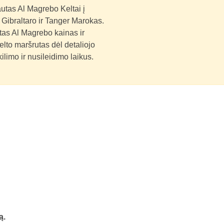
utas Al Magrebo Keltai į
i Gibraltaro ir Tanger Marokas.
as Al Magrebo kainas ir
elto maršrutas dėl detaliojo
limo ir nusileidimo laikus.
ą.