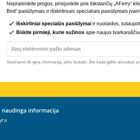
Nepraleiskite progos, prisijunkite prie tūkstančių „AFerry“ kli
Bird“ pasiūlymais ir išskirtiniais specialiais pasiūlymais įva
Išskirtiniai specialūs pasiūlymai
ir nuolaidos, sutaupot
Būkite pirmieji, kurie sužinos
apie naujus tvarkaraščiu
Siunčiame tik gerą informaciją, jokio brukalo. Bet kada galite atsisakyti 
ir naudinga informacija
yra