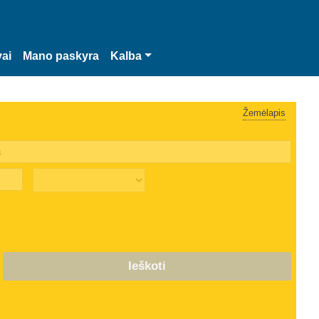
vai
Mano paskyra
Kalba
Žemėlapis
Ieškoti