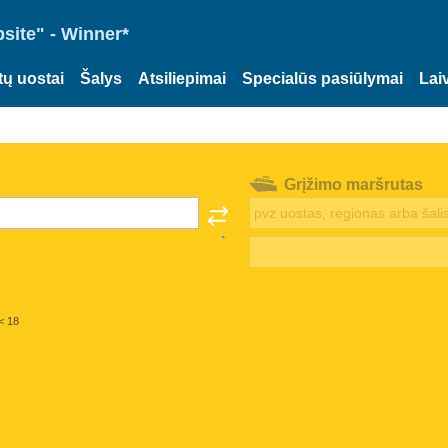
site" - Winner*
tų uostai
Šalys
Atsiliepimai
Specialūs pasiūlymai
Lai
Grįžimo maršrutas
< 18