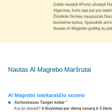
Galite naudoti AFerry užsakyti Na
Algeciras, kuris taip pat yra netol
Žiūrėkite žemiau naujausias Naut
buriavimo kartus. Spauskite ant k
Nautas Al Magrebo grafiką su paki
Nautas Al Magrebo Maršrutai
Al Magrebo tvarkaraščio sezono
Alchesirasas Tanger keltai "
Kai jie plaukti?
4 išvykimai per dieną vasarą ir 3 žiem