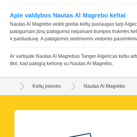
Apie valdybos Nautas Al Magrebo keltai
Nautas Al Magrebo veikti greitai keltų paslaugas tarp Algec
patogumais jūsų patogumui nepaisant trumpos trukmės keli
ir parduotuvę. A patogiomis sėdimomis vietomis pasirinkima
Ar vartojate Nautas Al Magrebas Tanger Algericas keltu arba 
tikri, kad patogią kelionę su Nautas Al Magrebo.
Keltų įmonės
Nautas Al Magrebo