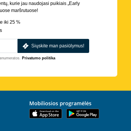
entų, kurie jau naudojasi puikiais „Early
iriuose maršrutuose!
e iki 25 %
s
Siųskite man pasiūlymus!
prenumeratos.
Privatumo politika
Mobiliosios programėlės