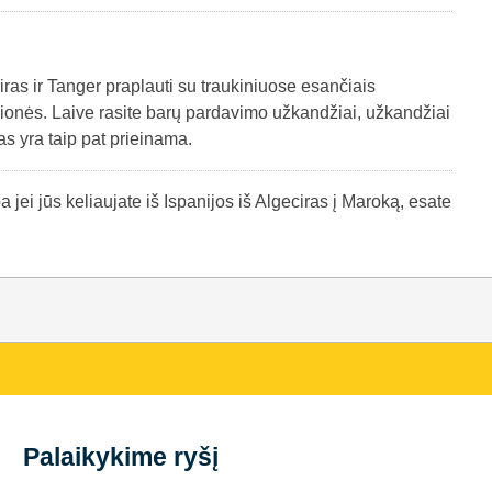
iras ir Tanger praplauti su traukiniuose esančiais
onės. Laive rasite barų pardavimo užkandžiai, užkandžiai
s yra taip pat prieinama.
jei jūs keliaujate iš Ispanijos iš Algeciras į Maroką, esate
Palaikykime ryšį