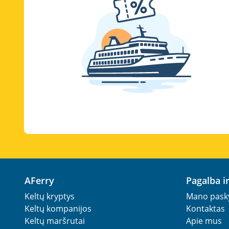
AFerry
Pagalba 
Keltų kryptys
Mano pask
Keltų kompanijos
Kontaktas
Keltų maršrutai
Apie mus