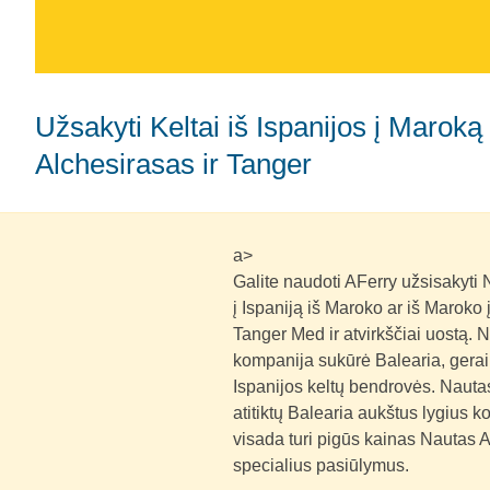
Užsakyti Keltai iš Ispanijos į Maroką su Nautas Al Magrebo keltai -
Alchesirasas ir Tanger
a>
Galite naudoti AFerry užsisakyti 
į Ispaniją iš Maroko ar iš Maroko 
Tanger Med ir atvirkščiai uostą. 
kompanija sukūrė Balearia, gerai
Ispanijos keltų bendrovės. Nautas
atitiktų Balearia aukštus lygius k
visada turi pigūs kainas Nautas A
specialius pasiūlymus.