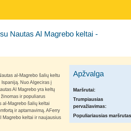
Apžvalga
Nautas al-Magrebo šalių keltu
į Ispaniją. Nuo Algeciras į
Nautas Al Magrebo yra keltų
Maršrutai:
 žinomas ir populiarus
Trumpiausias
 al-Magrebo šalių keltai
pervažiavimas:
omfortą ir aptarnavimą. AFerry
Populiariausias maršrutas
l Magrebo keltai ir naujausius