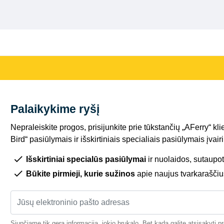
Palaikykime ryšį
Nepraleiskite progos, prisijunkite prie tūkstančių „AFerry“ kli
Bird“ pasiūlymais ir išskirtiniais specialiais pasiūlymais įva
Išskirtiniai specialūs pasiūlymai
ir nuolaidos, sutaupot
Būkite pirmieji, kurie sužinos
apie naujus tvarkaraščiu
Siunčiame tik gerą informaciją, jokio brukalo. Bet kada galite atsisakyti 