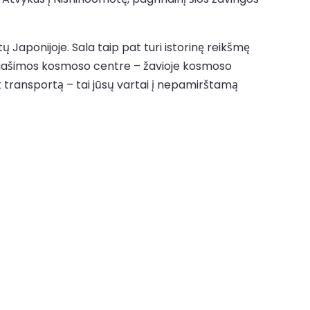
 Japonijoje. Sala taip pat turi istorinę reikšmę
anegašimos kosmoso centre – žavioje kosmoso
ik transportą – tai jūsų vartai į nepamirštamą