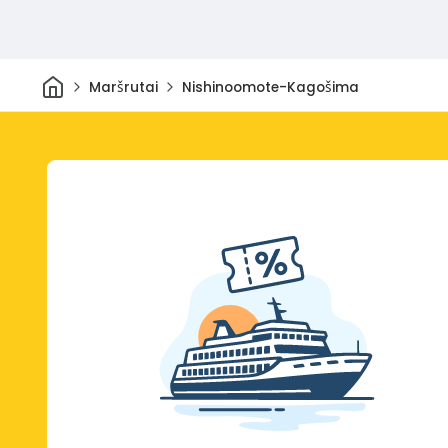
Pradžia
Maršrutai
Nishinoomote-Kagošima