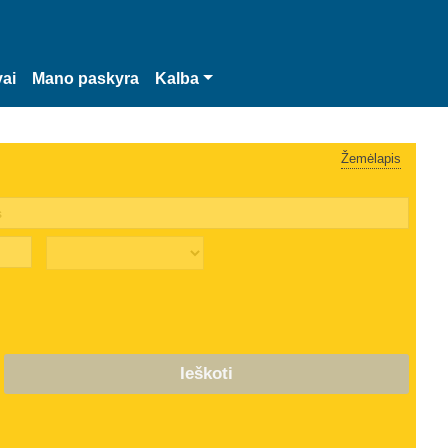
vai
Mano paskyra
Kalba
Žemėlapis
Ieškoti