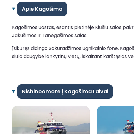
Apie Kagošima
Kagošimos uostas, esantis pietinėje Kiūšiū salos pakran
Jakušimos ir Tanegašimos salas.
Įsikūręs didingo Sakuradžimos ugnikalnio fone, Kagošim
siūlo daugybę lankytinų vietų, įskaitant karštąsias v
Nishinoomote į Kagošima Laivai