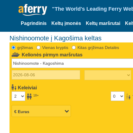
"The World's Leading Ferry Web
Pagrindinis
Keltų įmonės
Keltų maršrutai
Kel
Nishinoomote į Kagošima keltas
grįžimas
Vienas kryptis
Kitas grįžimas Detalės
Kelionės pirmyn maršrutas
Keleiviai
18+