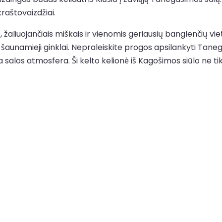
raštovaizdžiai.
aliuojančiais miškais ir vienomis geriausių banglenčių vietų
ti šaunamieji ginklai. Nepraleiskite progos apsilankyti T
a salos atmosfera. Ši kelto kelionė iš Kagošimos siūlo ne t