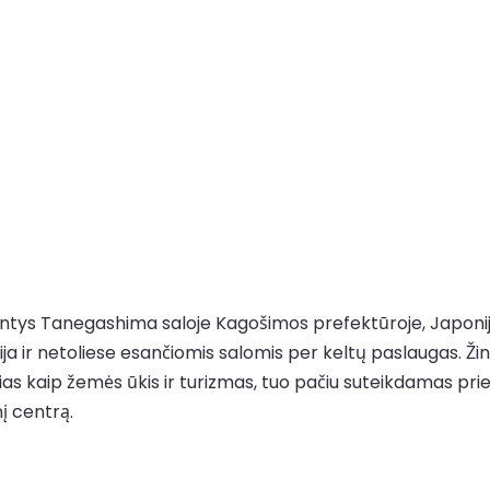
antys Tanegashima saloje Kagošimos prefektūroje, Japonijo
ija ir netoliese esančiomis salomis per keltų paslaugas. Ži
ias kaip žemės ūkis ir turizmas, tuo pačiu suteikdamas pri
į centrą.