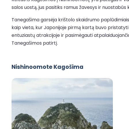
salos uostą, jus pasitiks ramus žavesys ir nuostabūs k
Tanegašima garsėja krištolo skaidrumo paplūdimiais, ž
kaip vieta, kur Japonijoje pirmą kartą buvo pristaty
entuziastų atrakcijoje ir pasimėgauti atpalaiduojanči
Tanegašimos patirtį.
Nishinoomote Kagošima