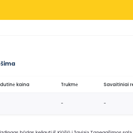
ošima
idutinė kaina
Trukmė
Savaitiniai r
-
-
zdingas būdas keliauti iš Kiūšiū į žaviąją Tanegašimos salą