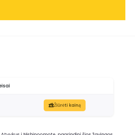
eisai
Žiūrėti kainą
. Atvykus į Nishinoomotę, pagrindinį šios žavingos