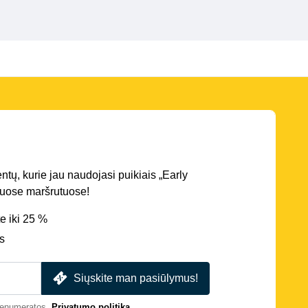
entų, kurie jau naudojasi puikiais „Early
iriuose maršrutuose!
e iki 25 %
s
Siųskite man pasiūlymus!
prenumeratos.
Privatumo politika