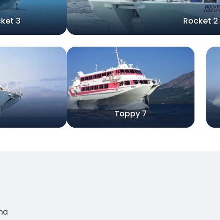
ket 3
Rocket 2
Toppy 7
ma