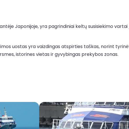
tėje Japonijoje, yra pagrindiniai keltų susisiekimo vartai į i
os uostas yra vaizdingas atspirties taškas, norint tyrinėti
ersmes, istorines vietas ir gyvybingas prekybos zonas.