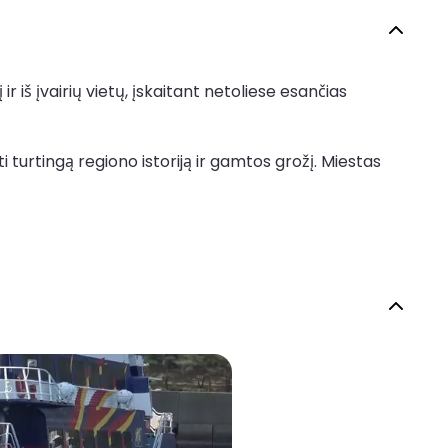
r iš įvairių vietų, įskaitant netoliese esančias
 turtingą regiono istoriją ir gamtos grožį. Miestas