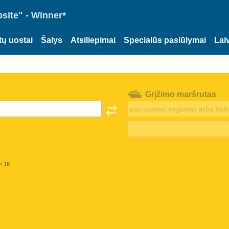
site" - Winner*
tų uostai
Šalys
Atsiliepimai
Specialūs pasiūlymai
Lai
Grįžimo maršrutas
< 18