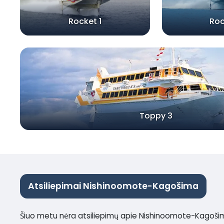
Rocket 1
Roc
Toppy 3
Atsiliepimai Nishinoomote-Kagošima
Šiuo metu nėra atsiliepimų apie Nishinoomote-Kagoši