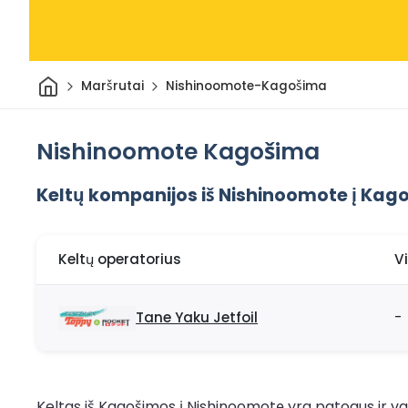
Pradžia
Maršrutai
Nishinoomote-Kagošima
Nishinoomote Kagošima
Keltų kompanijos iš Nishinoomote į Kag
Keltų operatorius
V
Tane Yaku Jetfoil
-
Keltas iš Kagošimos į Nishinoomotę yra patogus ir vai