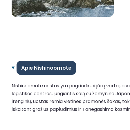
Apie Nishinoomote
Nishinoomote uostas yra pagrindiniai jūrų vartai, es
logistikos centras, jungiantis salą su žemynine Japon
įrenginių, uostas remia vietines pramonės šakas, tok
įskaitant gražius paplūdimius ir Tanegashima kosmin