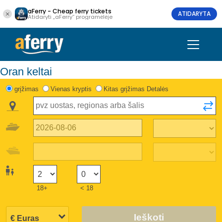
aFerry - Cheap ferry tickets
ATIDARYTA
Atidaryti „aFerry“ programėlėje
Oran keltai
grįžimas
Vienas kryptis
Kitas grįžimas Detalės
18+
< 18
Ieškoti