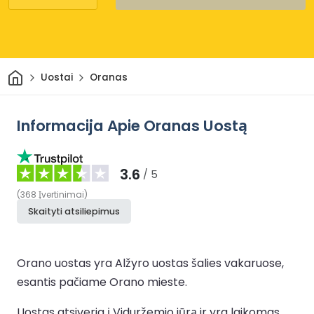
Pradžia
Uostai
Oranas
Informacija Apie Oranas Uostą
3.6
/ 5
(
368
Įvertinimai
)
Skaityti atsiliepimus
Orano uostas yra Alžyro uostas šalies vakaruose,
esantis pačiame Orano mieste.
Uostas atsiveria į Viduržemio jūrą ir yra laikomas