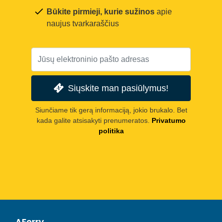
Būkite pirmieji, kurie sužinos
apie
naujus tvarkaraščius
Siųskite man pasiūlymus!
Siunčiame tik gerą informaciją, jokio brukalo. Bet
kada galite atsisakyti prenumeratos.
Privatumo
politika
AFerry