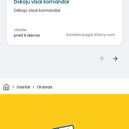
Dėkoju visai komandai
Dėkoju visai komandai
cliente
,
Surinkta pagal AFerry.com
prieš 9 dienas
Pradžia
Uostai
Oranas