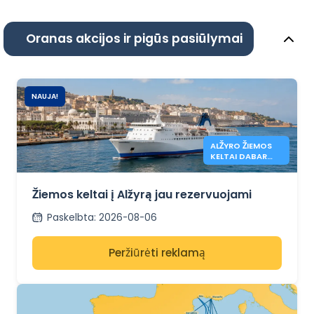
Oranas akcijos ir pigūs pasiūlymai
NAUJA!
ALŽYRO ŽIEMOS
KELTAI DABAR
ATIDARYTI
Žiemos keltai į Alžyrą jau rezervuojami
Paskelbta
:
2026-08-06
Peržiūrėti reklamą