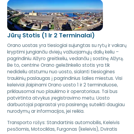
Jūrų Stotis (1 Ir 2 Terminalai)
Orano uostas yra tiesiogiai sujungtas su rytų ir vakarų
kryptimi jungiančiu dviejų važiuojamųjų dalių keliu –
pagrindiniu Alžyro greitkeliu, vedančiu į sostinę Alžyrą.
Be to, centrinė Orano geležinkelio stotis yra tik
nedideliu atstumu nuo uosto, siūlanti tiesiogines
traukinių paslaugas į pagrindinius šalies miestus. Visi
keleiviai įlaipinami Orano uosto 1 ir 2 terminaluose,
priklausomai nuo plaukimo ir operatoriaus. Tai bus
patvirtinta atvykus įregistravimo metu. Uosto
darbuotojai paprastai yra pasirengę suteikti daugiau
nurodymų ar informacijos, jei reikia.
Transporto rūšys:
Standartinis automobilis, Keleivis
pėsčiomis, Motociklas, Furgonas (keleivis), Dviratis