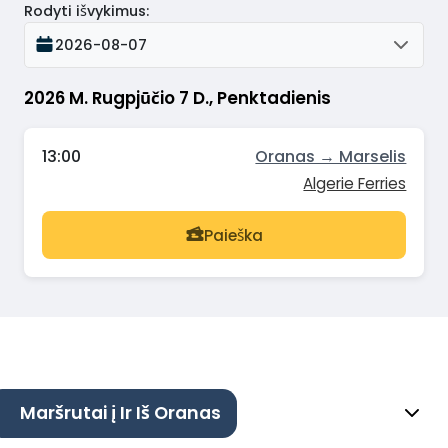
Rodyti išvykimus
:
2026-08-07
2026 M. Rugpjūčio 7 D., Penktadienis
13:00
Oranas → Marselis
Algerie Ferries
Paieška
Maršrutai į Ir Iš Oranas