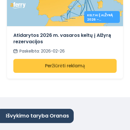
KELTAI Į ALŽYRĄ
2026 –
REZERVACIJA
ATIDARYTA
Atidarytos 2026 m. vasaros keltų į Alžyrą
rezervacijos
Paskelbta
:
2026-02-26
Peržiūrėti reklamą
Išvykimo taryba Oranas