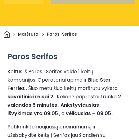
Pradžia
Maršrutai
Paros-Serifos
Paros Serifos
Keltus iš Paros į Serifos valdo 1 keltų
kompanijos.
Operatoriai apima ir
Blue Star
Ferries
.
Šiuo metu šiuo keltų maršrutu vyksta
savaitiniai reisai 2
.
Kelionė paprastai trunka
2
valandos 5 minutės
.
Ankstyviausias
išvykimas yra 09:05
, o
vėliausias – 09:05
.
Patikrinkite naujausią prieinamumą ir
užsisakykite keltą į Serifos jau šiandien su