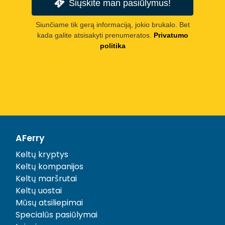
Siųskite man pasiūlymus!
Siunčiame tik gerą informaciją, jokio brukalo. Bet
kada galite atsisakyti prenumeratos.
Privatumo
politika
AFerry
Keltų kryptys
Keltų kompanijos
Keltų maršrutai
Keltų uostai
Mūsų atsiliepimai
Specialūs pasiūlymai