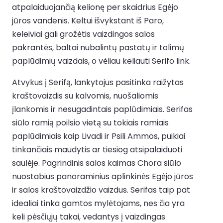
atpalaiduojančią kelionę per skaidrius Egėjo
jūros vandenis. Keltui išvykstant iš Paro,
keleiviai gali grožėtis vaizdingos salos
pakrantės, baltai nubalintų pastatų ir tolimų
paplūdimių vaizdais, o vėliau keliauti Serifo link.
Atvykus į Serifą, lankytojus pasitinka raižytas
kraštovaizdis su kalvomis, nuošaliomis
įlankomis ir nesugadintais paplūdimiais. Serifas
siūlo ramią poilsio vietą su tokiais ramiais
paplūdimiais kaip Livadi ir Psili Ammos, puikiai
tinkančiais maudytis ar tiesiog atsipalaiduoti
saulėje. Pagrindinis salos kaimas Chora siūlo
nuostabius panoraminius aplinkinės Egėjo jūros
ir salos kraštovaizdžio vaizdus. Serifas taip pat
idealiai tinka gamtos mylėtojams, nes čia yra
keli pėsčiųjų takai, vedantys į vaizdingas