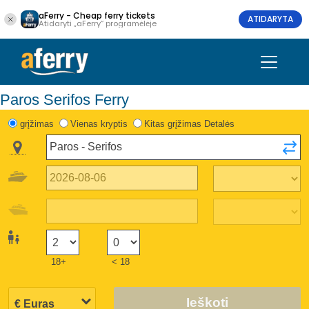
aFerry - Cheap ferry tickets
ATIDARYTA
Atidaryti „aFerry“ programėlėje
Paros Serifos Ferry
grįžimas
Vienas kryptis
Kitas grįžimas Detalės
18+
< 18
Ieškoti