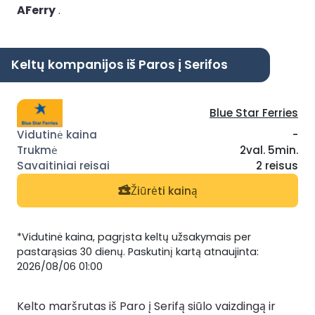
AFerry
.
Keltų kompanijos iš Paros į Serifos
Blue Star Ferries
-
2val. 5min.
2 reisus
Žiūrėti kainą
*Vidutinė kaina, pagrįsta keltų užsakymais per
pastarąsias 30 dienų. Paskutinį kartą atnaujinta:
2026/08/06 01:00
Kelto maršrutas iš Paro į Serifą siūlo vaizdingą ir