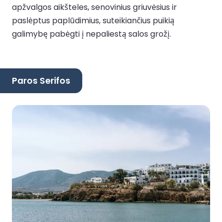
apžvalgos aikšteles, senovinius griuvėsius ir
paslėptus paplūdimius, suteikiančius puikią
galimybę pabėgti į nepaliestą salos grožį.
Paros Serifos