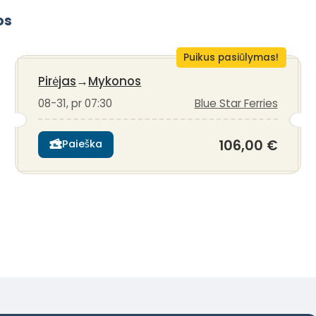
os
Puikus pasiūlymas!
Pirėjas
→
Mykonos
08-31, pr 07:30
Blue Star Ferries
106,00 €
Paieška