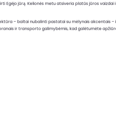
tirti Egėjo jūrą. Kelionės metu atsiveria platūs jūros vaizda
tektūra – baltai nubalinti pastatai su mėlynais akcentais – 
ranais ir transporto galimybėmis, kad galėtumėte apžiūrėt