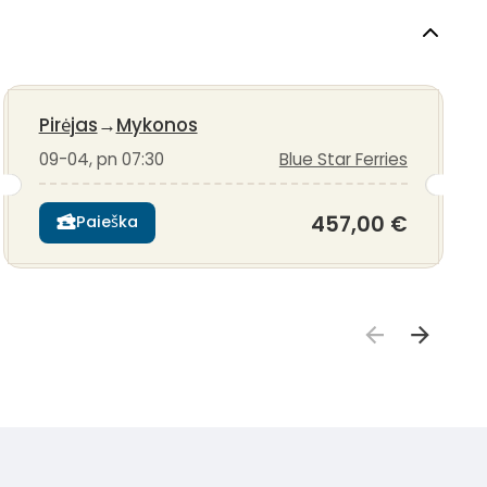
Pirėjas
→
Mykonos
09-04, pn 07:30
Blue Star Ferries
457,00 €
Paieška