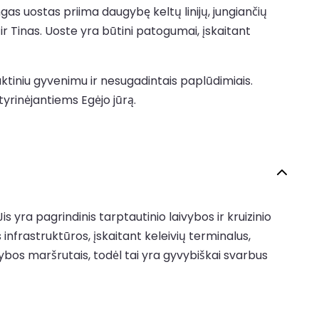
gas uostas priima daugybę keltų linijų, jungiančių
ir Tinas. Uoste yra būtini patogumai, įskaitant
aktiniu gyvenimu ir nesugadintais paplūdimiais.
tyrinėjantiems Egėjo jūrą.
is yra pagrindinis tarptautinio laivybos ir kruizinio
nfrastruktūros, įskaitant keleivių terminalus,
ivybos maršrutais, todėl tai yra gyvybiškai svarbus