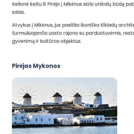
Kelionė keltu iš Pirėjo į Mikėnus siūlo unikalų būdą pa
salas.
Atvykus į Mikėnus, jus pasitiks ikoniška Kikladų archi
šurmuliuojančio uosto rajono su parduotuvėmis, resto
gyvenimą ir kultūros objektus.
Pirėjas Mykonos