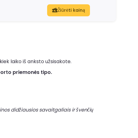
Žiūrėti kainą
iek laiko iš anksto užsisakote.
porto priemonės tipo.
nos didžiausios savaitgaliais ir švenčių