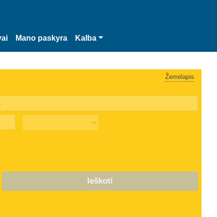
vai
Mano paskyra
Kalba
Žemėlapis
Ieškoti