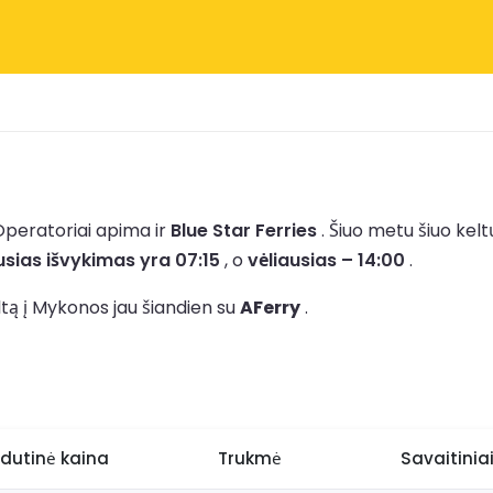
Operatoriai apima ir
Blue Star Ferries
.
Šiuo metu šiuo kel
sias išvykimas yra 07:15
, o
vėliausias – 14:00
.
ltą į Mykonos jau šiandien su
AFerry
.
idutinė kaina
Trukmė
Savaitiniai