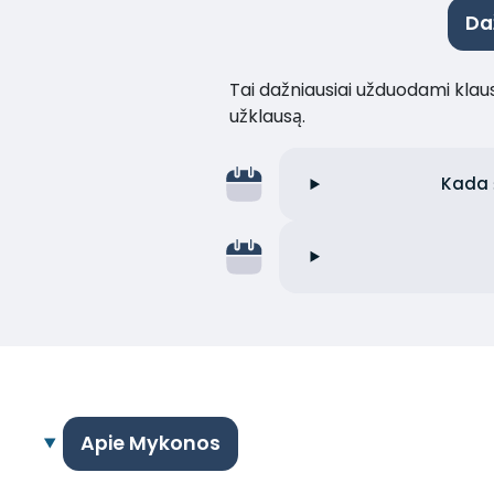
Da
Tai dažniausiai užduodami klaus
užklausą.
Kada š
Apie Mykonos