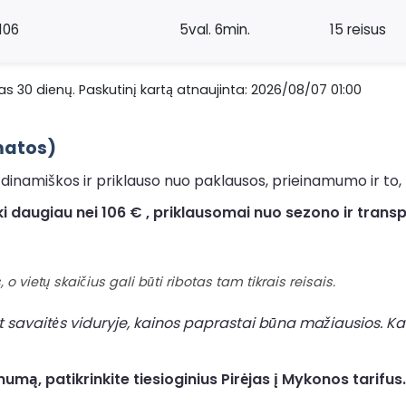
106
5val. 6min.
15 reisus
s 30 dienų. Paskutinį kartą atnaujinta: 2026/08/07 01:00
ąmatos)
inamiškos ir priklauso nuo paklausos, prieinamumo ir to, k
 daugiau nei 106 € , priklausomai nuo sezono ir trans
 o vietų skaičius gali būti ribotas tam tikrais reisais.
t savaitės viduryje, kainos paprastai būna mažiausios. Kai
mą, patikrinkite tiesioginius Pirėjas į Mykonos tarifus.