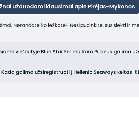
žnai užduodami klausimai apie Pirėjas-Mykonos
imai. Nerandate ko ieškote? Nesijaudinkite, susisiekti ir m
iame viešbutyje Blue Star Ferries from Piraeus galima užs
Kada galima užsiregistruoti į Hellenic Seaways keltas iš 