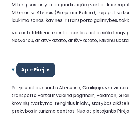
Mikėnų uostas yra pagrindiniai jūrų vartai į kosmopoli
Mikėnus su Atėnais (Pirėjumi ir Rafina), taip pat su k
laukimo zonas, kavines ir transporto galimybes, toki
Vos netoli Mikėnų miesto esantis uostas siūlo lengvą 
Nesvarbu, ar atvykstate, ar išvykstate, Mikėnų uostas 
Apie Pirėjas
Pirėjo uostas, esantis Atėnuose, Graikijoje, yra vienas 
transporto vartai ir vaidina pagrindinį vaidmenį Grai
krovinių tvarkymo įrenginius ir laivų statybos aikštele
prekybos ir turizmo centras. Nuolat plėtojantis Pirėjas 