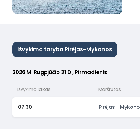
Išvykimo taryba Pirėjas-Mykonos
2026 M. Rugpjūčio 31 D., Pirmadienis
Išvykimo laikas
Maršrutas
07:30
Pirėjas
→
Mykono