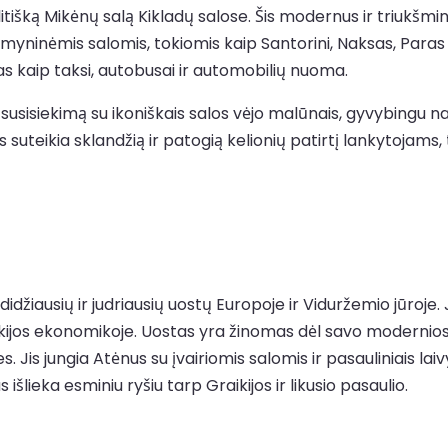
tišką Mikėnų salą Kikladų salose. Šis modernus ir triukšmin
aimyninėmis salomis, tokiomis kaip Santorini, Naksas, Paras 
as kaip taksi, autobusai ir automobilių nuoma.
susisiekimą su ikoniškais salos vėjo malūnais, gyvybingu n
suteikia sklandžią ir patogią kelionių patirtį lankytojams, 
didžiausių ir judriausių uostų Europoje ir Viduržemio jūroje. J
kijos ekonomikoje. Uostas yra žinomas dėl savo modernios i
s. Jis jungia Atėnus su įvairiomis salomis ir pasauliniais la
išlieka esminiu ryšiu tarp Graikijos ir likusio pasaulio.