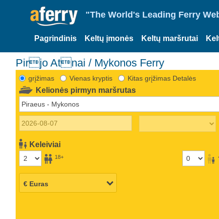
"The World's Leading Ferry Web
Pagrindinis
Keltų įmonės
Keltų maršrutai
Kel
Pirjo Atnai / Mykonos Ferry
grįžimas
Vienas kryptis
Kitas grįžimas Detalės
Kelionės pirmyn maršrutas
Keleiviai
18+