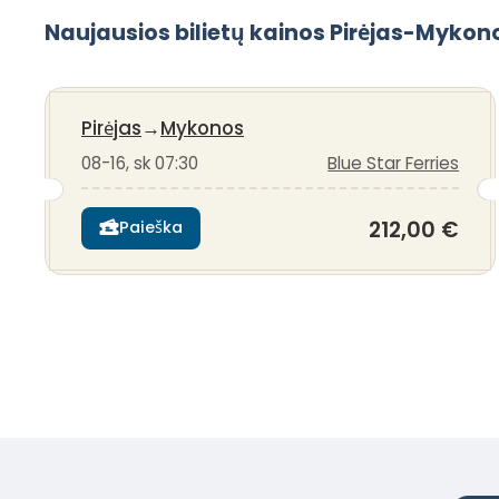
Naujausios bilietų kainos Pirėjas-Mykon
Pirėjas
→
Mykonos
08-16, sk 07:30
Blue Star Ferries
212,00 €
Paieška