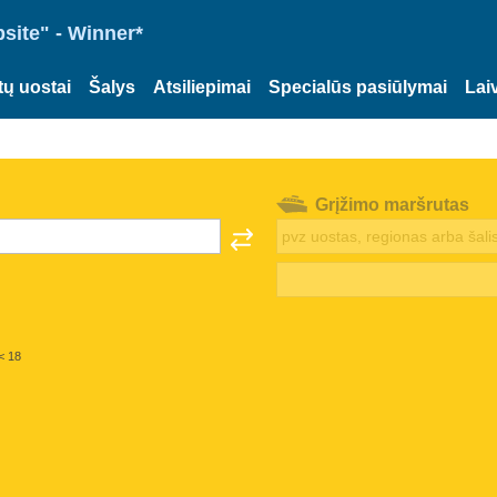
site" - Winner*
tų uostai
Šalys
Atsiliepimai
Specialūs pasiūlymai
Lai
Grįžimo maršrutas
< 18