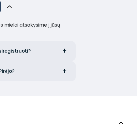
es mielai atsakysime į jūsų
iregistruoti?
Pirėjo?