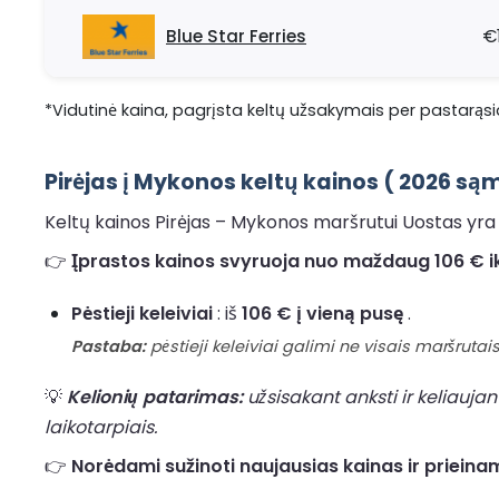
Blue Star Ferries
€
*Vidutinė kaina, pagrįsta keltų užsakymais per pastarąsia
Pirėjas į Mykonos keltų kainos ( 2026 s
Keltų kainos Pirėjas – Mykonos maršrutui Uostas yra d
👉
Įprastos kainos svyruoja nuo maždaug 106 € iki
Pėstieji keleiviai
: iš
106 € į vieną pusę
.
Pastaba:
pėstieji keleiviai galimi ne visais maršrutais,
💡
Kelionių patarimas:
užsisakant anksti ir keliaujan
laikotarpiais.
👉
Norėdami sužinoti naujausias kainas ir prieinamu