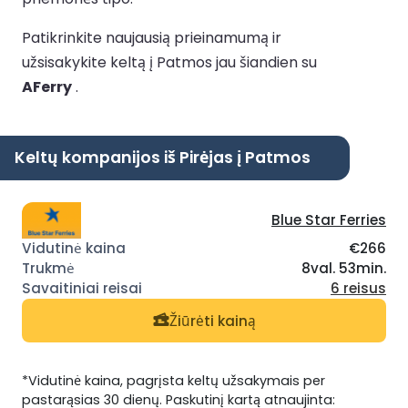
Patikrinkite naujausią prieinamumą ir
užsisakykite keltą į Patmos jau šiandien su
AFerry
.
Keltų kompanijos iš Pirėjas į Patmos
Blue Star Ferries
€266
8val. 53min.
6 reisus
Žiūrėti kainą
*Vidutinė kaina, pagrįsta keltų užsakymais per
pastarąsias 30 dienų. Paskutinį kartą atnaujinta: