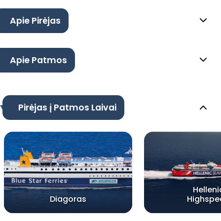
Apie Pirėjas
Apie Patmos
Pirėjas į Patmos Laivai
Helleni
Diagoras
Highspe