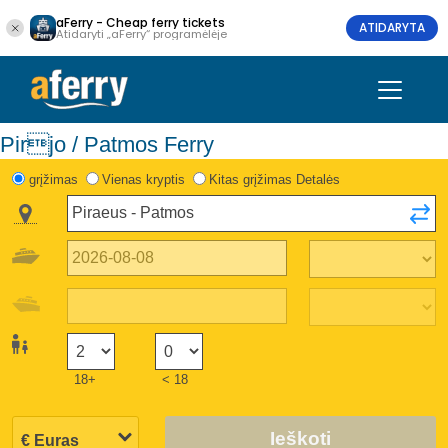
aFerry - Cheap ferry tickets
ATIDARYTA
Atidaryti „aFerry“ programėlėje
Pirjo / Patmos Ferry
grįžimas
Vienas kryptis
Kitas grįžimas Detalės
18+
< 18
Ieškoti