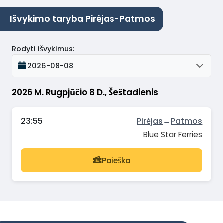
Išvykimo taryba Pirėjas-Patmos
Rodyti išvykimus
:
2026-08-08
2026 M. Rugpjūčio 8 D., Šeštadienis
23:55
Pirėjas
→
Patmos
Blue Star Ferries
Paieška