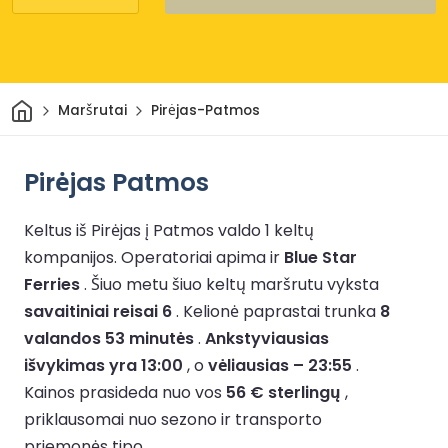
Pradžia
Maršrutai
Pirėjas-Patmos
Pirėjas Patmos
Keltus iš Pirėjas į Patmos valdo 1 keltų
kompanijos.
Operatoriai apima ir
Blue Star
Ferries
.
Šiuo metu šiuo keltų maršrutu vyksta
savaitiniai reisai 6
.
Kelionė paprastai trunka
8
valandos 53 minutės
.
Ankstyviausias
išvykimas yra 13:00
, o
vėliausias – 23:55
.
Kainos prasideda nuo vos
56 € sterlingų
,
priklausomai nuo sezono ir transporto
priemonės tipo.