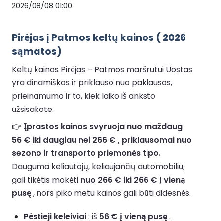
2026/08/08 01:00
Pirėjas į Patmos keltų kainos ( 2026
sąmatos)
Keltų kainos Pirėjas – Patmos maršrutui Uostas
yra dinamiškos ir priklauso nuo paklausos,
prieinamumo ir to, kiek laiko iš anksto
užsisakote.
👉
Įprastos kainos svyruoja nuo maždaug
56 € iki daugiau nei 266 € , priklausomai nuo
sezono ir transporto priemonės tipo.
Dauguma keliautojų, keliaujančių automobiliu,
gali tikėtis mokėti
nuo 266 € iki 266 € į vieną
pusę
, nors piko metu kainos gali būti didesnės.
Pėstieji keleiviai
: iš
56 € į vieną pusę
.