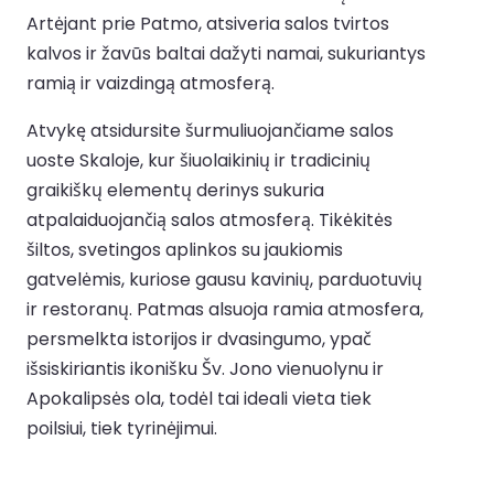
Artėjant prie Patmo, atsiveria salos tvirtos
kalvos ir žavūs baltai dažyti namai, sukuriantys
ramią ir vaizdingą atmosferą.
Atvykę atsidursite šurmuliuojančiame salos
uoste Skaloje, kur šiuolaikinių ir tradicinių
graikiškų elementų derinys sukuria
atpalaiduojančią salos atmosferą. Tikėkitės
šiltos, svetingos aplinkos su jaukiomis
gatvelėmis, kuriose gausu kavinių, parduotuvių
ir restoranų. Patmas alsuoja ramia atmosfera,
persmelkta istorijos ir dvasingumo, ypač
išsiskiriantis ikonišku Šv. Jono vienuolynu ir
Apokalipsės ola, todėl tai ideali vieta tiek
poilsiui, tiek tyrinėjimui.