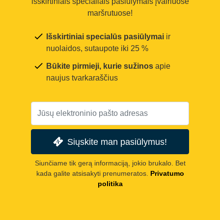
išskirtiniais specialiais pasiūlymais įvairiuose
maršrutuose!
Išskirtiniai specialūs pasiūlymai
ir
nuolaidos, sutaupote iki 25 %
Būkite pirmieji, kurie sužinos
apie
naujus tvarkaraščius
Siųskite man pasiūlymus!
Siunčiame tik gerą informaciją, jokio brukalo. Bet
kada galite atsisakyti prenumeratos.
Privatumo
politika