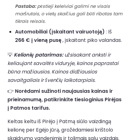
Pastaba:
pėstieji keleiviai galimi ne visais
maršrutais, o vietų skaičius gali būti ribotas tam
tikrais reisais.
Automobiliai (įskaitant vairuotoją)
: Iš
266 € į vieną pusę
, įskaitant piko valandas.
💡
Kelionių patarimas:
užsisakant anksti ir
keliaujant savaitės viduryje, kainos paprastai
būna mažiausios. Kainos didžiausios
savaitgaliais ir švenčių laikotarpiais.
👉
Norėdami sužinoti naujausias kainas ir
prieinamumą, patikrinkite tiesioginius Pirėjas
į Patmos tarifus.
Keltas keltu iš Pirėjo į Patmą siūlo vaizdingą
kelionę per Egėjo jūrą, grožėdamiesi krištolo
skaidrumo vandenimis ir tolimais salų vaizdais.