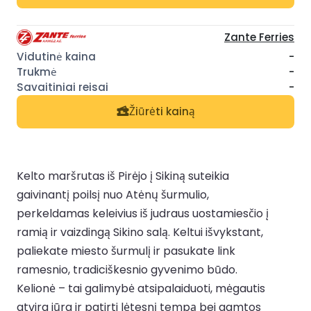
Zante Ferries
-
-
-
Žiūrėti kainą
Kelto maršrutas iš Pirėjo į Sikiną suteikia
gaivinantį poilsį nuo Atėnų šurmulio,
perkeldamas keleivius iš judraus uostamiesčio į
ramią ir vaizdingą Sikino salą. Keltui išvykstant,
paliekate miesto šurmulį ir pasukate link
ramesnio, tradiciškesnio gyvenimo būdo.
Kelionė – tai galimybė atsipalaiduoti, mėgautis
atvira jūra ir patirti lėtesnį tempą bei gamtos