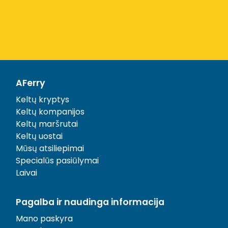
AFerry
Keltų kryptys
Keltų kompanijos
Keltų maršrutai
Keltų uostai
Mūsų atsiliepimai
Specialūs pasiūlymai
Laivai
Pagalba ir naudinga informacija
Mano paskyra