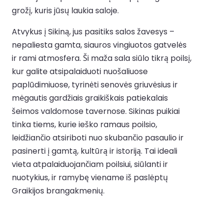
grožį, kuris jūsų laukia saloje.
Atvykus į Sikiną, jus pasitiks salos žavesys –
nepaliesta gamta, siauros vingiuotos gatvelės
ir rami atmosfera. Ši maža sala siūlo tikrą poilsį,
kur galite atsipalaiduoti nuošaliuose
paplūdimiuose, tyrinėti senovės griuvėsius ir
mėgautis gardžiais graikiškais patiekalais
šeimos valdomose tavernose. Sikinas puikiai
tinka tiems, kurie ieško ramaus poilsio,
leidžiančio atsiriboti nuo skubančio pasaulio ir
pasinerti į gamtą, kultūrą ir istoriją. Tai ideali
vieta atpalaiduojančiam poilsiui, siūlanti ir
nuotykius, ir ramybę viename iš paslėptų
Graikijos brangakmenių.