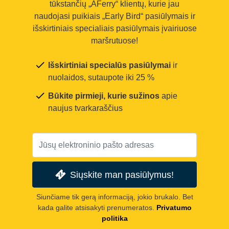
tūkstančių „AFerry“ klientų, kurie jau
naudojasi puikiais „Early Bird“ pasiūlymais ir
išskirtiniais specialiais pasiūlymais įvairiuose
maršrutuose!
Išskirtiniai specialūs pasiūlymai
ir
nuolaidos, sutaupote iki 25 %
Būkite pirmieji, kurie sužinos
apie
naujus tvarkaraščius
Siųskite man pasiūlymus!
Siunčiame tik gerą informaciją, jokio brukalo. Bet
kada galite atsisakyti prenumeratos.
Privatumo
politika