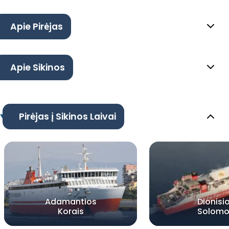
Apie Pirėjas
Apie Sikinos
Pirėjas į Sikinos Laivai
Adamantios
Dionisi
Korais
Solomo