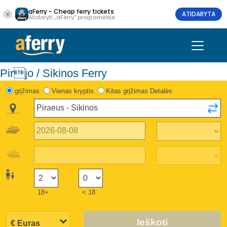
aFerry - Cheap ferry tickets
ATIDARYTA
Atidaryti „aFerry“ programėlėje
Pirjo / Sikinos Ferry
grįžimas
Vienas kryptis
Kitas grįžimas Detalės
18+
< 18
Ieškoti