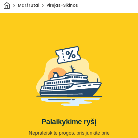
Pradžia
Maršrutai
Pirėjas-Sikinos
Palaikykime ryšį
Nepraleiskite progos, prisijunkite prie