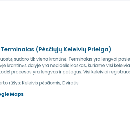
 Terminalas (Pėsčiųjų Keleivių Prieiga)
uostą sudaro tik viena krantinė. Terminalas yra lengvai pas
je krantinės dalyje yra nedidelis kioskas, kuriame visi keleiviai 
todėl procesas yra lengvas ir patogus. Visi keleiviai registruos 
rto rūšys:
Keleivis pėsčiomis, Dviratis
ogle Maps