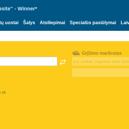
site" - Winner*
tų uostai
Šalys
Atsiliepimai
Specialūs pasiūlymai
Lai
Grįžimo maršrutas
< 18