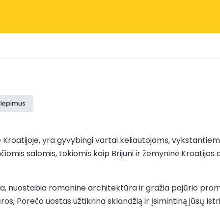
iliepimus
e Kroatijoje, yra gyvybingi vartai keliautojams, vykstantiem
čiomis salomis, tokiomis kaip Brijuni ir žemyninė Kroatijos d
, nuostabia romanine architektūra ir gražia pajūrio prom
jūros, Porečo uostas užtikrina sklandžią ir įsimintiną jūsų Ist