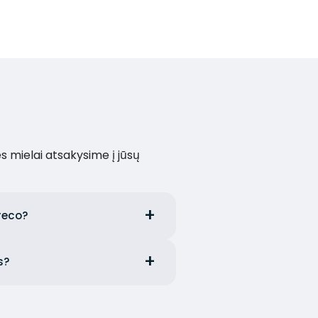
es mielai atsakysime į jūsų
oreco?
s?