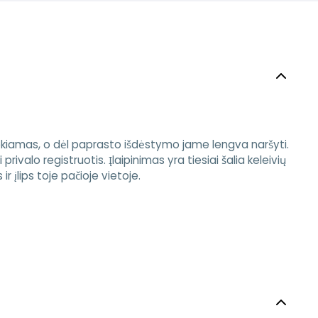
iekiamas, o dėl paprasto išdėstymo jame lengva naršyti.
privalo registruotis. Įlaipinimas yra tiesiai šalia keleivių
ir įlips toje pačioje vietoje.