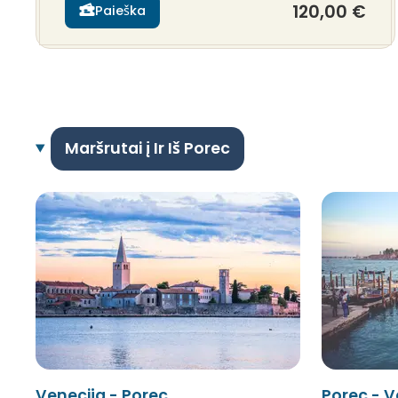
120,00 €
Paieška
Maršrutai į Ir Iš Porec
Venecija - Porec
Porec - V