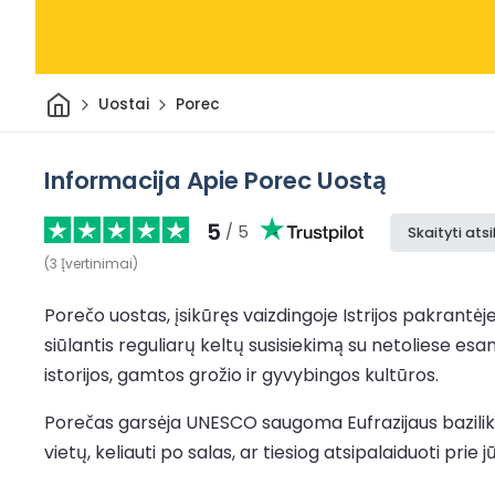
Pradžia
Uostai
Porec
Informacija Apie Porec Uostą
5
/ 5
Skaityti ats
(
3
Įvertinimai
)
Porečo uostas, įsikūręs vaizdingoje Istrijos pakrantėj
siūlantis reguliarų keltų susisiekimą su netoliese esan
istorijos, gamtos grožio ir gyvybingos kultūros.
Porečas garsėja UNESCO saugoma Eufrazijaus bazilika
vietų, keliauti po salas, ar tiesiog atsipalaiduoti prie 