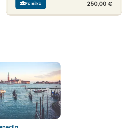
250,00 €
Paieška
enecija