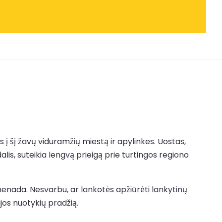
s į šį žavų viduramžių miestą ir apylinkes. Uostas,
alis, suteikia lengvą prieigą prie turtingos regiono
enada. Nesvarbu, ar lankotės apžiūrėti lankytinų
rijos nuotykių pradžią.