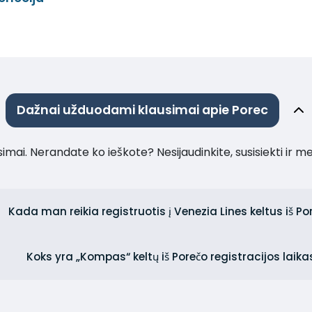
Dažnai užduodami klausimai apie Porec
imai. Nerandate ko ieškote? Nesijaudinkite, susisiekti ir m
Kada man reikia registruotis į Venezia Lines keltus iš P
Koks yra „Kompas“ keltų iš Porečo registracijos laika