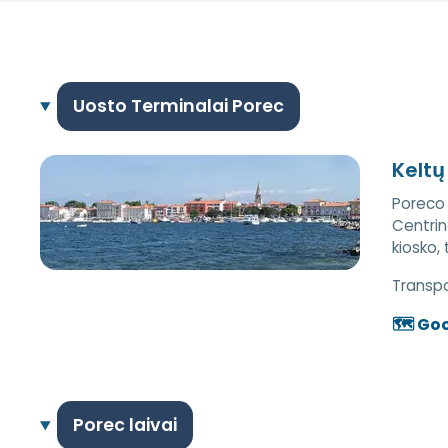
Uosto Terminalai Porec
Keltų
Poreco 
Centrinė
kiosko, 
Transpo
🗺️ Go
Porec laivai