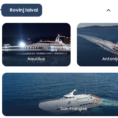
Rovinj laivai
Nautilus
Antonij
San Frangisk