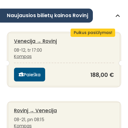
Naujausios bilietų kainos Rovinj
Puikus pasiūlymas!
Venecija
→
Rovinj
08-12, tr 17:00
Kompas
188,00 €
Paieška
Rovinj
→
Venecija
08-21, pn 08:15
Kompas