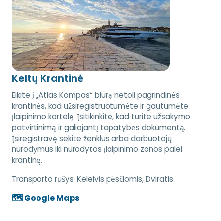
Keltų Krantinė
Eikite į „Atlas Kompas“ biurą netoli pagrindinės
krantinės, kad užsiregistruotumėte ir gautumėte
įlaipinimo kortelę. Įsitikinkite, kad turite užsakymo
patvirtinimą ir galiojantį tapatybės dokumentą.
Įsiregistravę sekite ženklus arba darbuotojų
nurodymus iki nurodytos įlaipinimo zonos palei
krantinę.
Transporto rūšys:
Keleivis pėsčiomis, Dviratis
🗺️ Google Maps