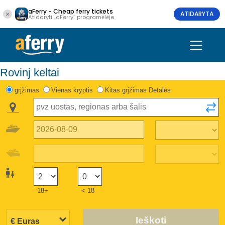
aFerry - Cheap ferry tickets
ATIDARYTA
Atidaryti „aFerry“ programėlėje
Rovinj keltai
grįžimas
Vienas kryptis
Kitas grįžimas Detalės
18+
< 18
Ieškoti