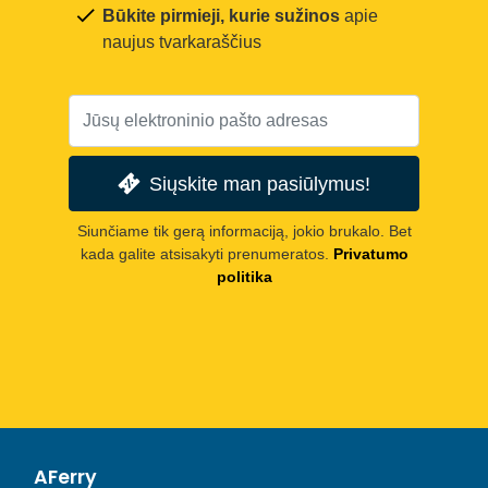
Būkite pirmieji, kurie sužinos
apie
naujus tvarkaraščius
Siųskite man pasiūlymus!
Siunčiame tik gerą informaciją, jokio brukalo. Bet
kada galite atsisakyti prenumeratos.
Privatumo
politika
AFerry