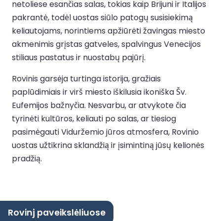
netoliese esančias salas, tokias kaip Brijuni ir Italijos
pakrantė, todėl uostas siūlo patogų susisiekimą
keliautojams, norintiems apžiūrėti žavingas miesto
akmenimis grįstas gatveles, spalvingus Venecijos
stiliaus pastatus ir nuostabų pajūrį.
Rovinis garsėja turtinga istorija, gražiais
paplūdimiais ir virš miesto iškilusia ikoniška Šv.
Eufemijos bažnyčia. Nesvarbu, ar atvykote čia
tyrinėti kultūros, keliauti po salas, ar tiesiog
pasimėgauti Viduržemio jūros atmosfera, Rovinio
uostas užtikrina sklandžią ir įsimintiną jūsų kelionės
pradžią.
Rovinj paveikslėliuose