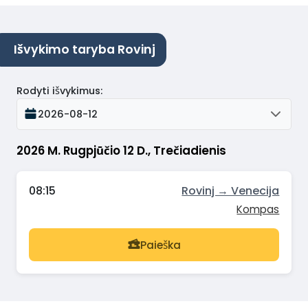
Išvykimo taryba Rovinj
Rodyti išvykimus
:
2026-08-12
2026 M. Rugpjūčio 12 D., Trečiadienis
08:15
Rovinj → Venecija
Kompas
Paieška