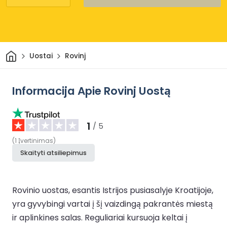
Pradžia
Uostai
Rovinj
Informacija Apie Rovinj Uostą
1
/ 5
(
1
Įvertinimas
)
Skaityti atsiliepimus
Rovinio uostas, esantis Istrijos pusiasalyje Kroatijoje,
yra gyvybingi vartai į šį vaizdingą pakrantės miestą
ir aplinkines salas. Reguliariai kursuoja keltai į