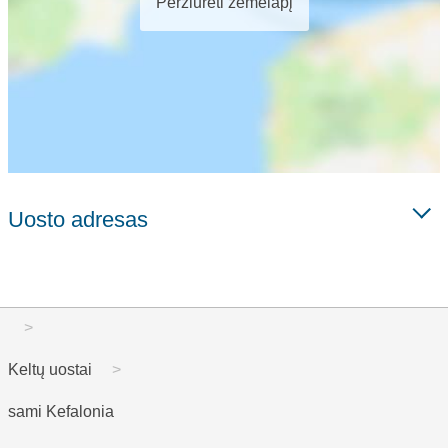
Peržiūrėti žemėlapį
Uosto adresas
Keltų uostai
sami Kefalonia