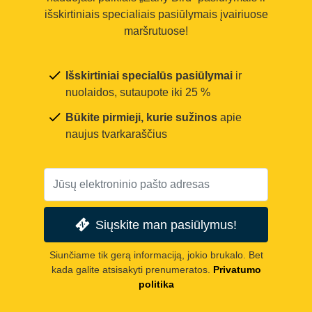
išskirtiniais specialiais pasiūlymais įvairiuose
maršrutuose!
Išskirtiniai specialūs pasiūlymai
ir
nuolaidos, sutaupote iki 25 %
Būkite pirmieji, kurie sužinos
apie
naujus tvarkaraščius
Siųskite man pasiūlymus!
Siunčiame tik gerą informaciją, jokio brukalo. Bet
kada galite atsisakyti prenumeratos.
Privatumo
politika