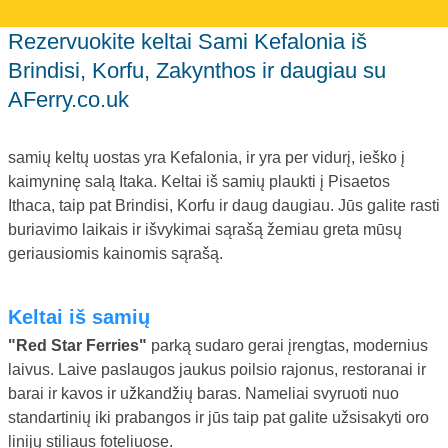
Rezervuokite keltai Sami Kefalonia iš
Brindisi, Korfu, Zakynthos ir daugiau su
AFerry.co.uk
samių keltų uostas yra Kefalonia, ir yra per vidurį, ieško į
kaimyninę salą Itaka. Keltai iš samių plaukti į Pisaetos
Ithaca, taip pat Brindisi, Korfu ir daug daugiau. Jūs galite rasti
buriavimo laikais ir išvykimai sąrašą žemiau greta mūsų
geriausiomis kainomis sąrašą.
Keltai iš samių
"Red Star Ferries"
parką sudaro gerai įrengtas, modernius
laivus. Laive paslaugos jaukus poilsio rajonus, restoranai ir
barai ir kavos ir užkandžių baras. Nameliai svyruoti nuo
standartinių iki prabangos ir jūs taip pat galite užsisakyti oro
linijų stiliaus foteliuose.