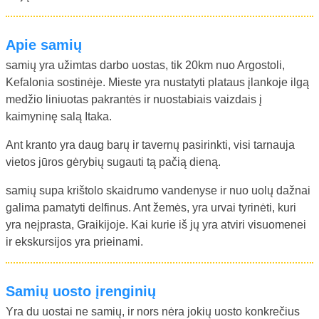
Apie samių
samių yra užimtas darbo uostas, tik 20km nuo Argostoli,
Kefalonia sostinėje. Mieste yra nustatyti plataus įlankoje ilgą
medžio liniuotas pakrantės ir nuostabiais vaizdais į
kaimyninę salą Itaka.
Ant kranto yra daug barų ir tavernų pasirinkti, visi tarnauja
vietos jūros gėrybių sugauti tą pačią dieną.
samių supa krištolo skaidrumo vandenyse ir nuo uolų dažnai
galima pamatyti delfinus. Ant žemės, yra urvai tyrinėti, kuri
yra neįprasta, Graikijoje. Kai kurie iš jų yra atviri visuomenei
ir ekskursijos yra prieinami.
samių uosto įrenginių
Yra du uostai ne samių, ir nors nėra jokių uosto konkrečius