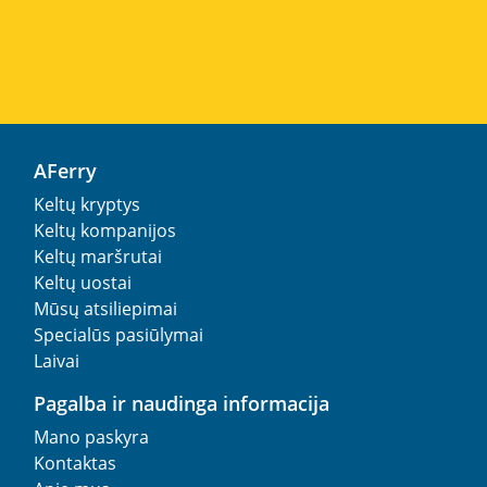
AFerry
Keltų kryptys
Keltų kompanijos
Keltų maršrutai
Keltų uostai
Mūsų atsiliepimai
Specialūs pasiūlymai
Laivai
Pagalba ir naudinga informacija
Mano paskyra
Kontaktas