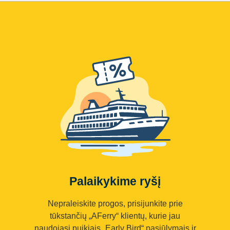
Palaikykime ryšį
Nepraleiskite progos, prisijunkite prie
tūkstančių „AFerry“ klientų, kurie jau
naudojasi puikiais „Early Bird“ pasiūlymais ir