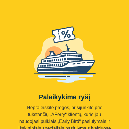
Palaikykime ryšį
Nepraleiskite progos, prisijunkite prie
tūkstančių „AFerry“ klientų, kurie jau
naudojasi puikiais „Early Bird“ pasiūlymais ir
išskirtiniais specialiais pasiūlymais įvairiuose