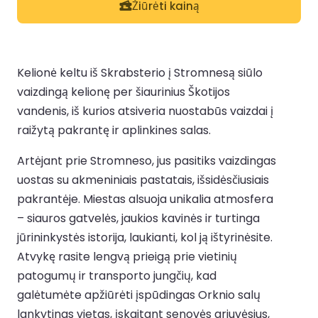
Žiūrėti kainą
Kelionė keltu iš Skrabsterio į Stromnesą siūlo
vaizdingą kelionę per šiaurinius Škotijos
vandenis, iš kurios atsiveria nuostabūs vaizdai į
raižytą pakrantę ir aplinkines salas.
Artėjant prie Stromneso, jus pasitiks vaizdingas
uostas su akmeniniais pastatais, išsidėsčiusiais
pakrantėje. Miestas alsuoja unikalia atmosfera
– siauros gatvelės, jaukios kavinės ir turtinga
jūrininkystės istorija, laukianti, kol ją ištyrinėsite.
Atvykę rasite lengvą prieigą prie vietinių
patogumų ir transporto jungčių, kad
galėtumėte apžiūrėti įspūdingas Orknio salų
lankytinas vietas, įskaitant senovės griuvėsius,