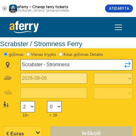
aFerry - Cheap ferry tickets
ATIDARYTA
Atidaryti „aFerry“ programėlėje
Scrabster / Stromness Ferry
grįžimas
Vienas kryptis
Kitas grįžimas Detalės
18+
< 18
Ieškoti