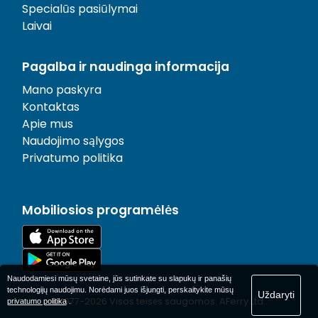
Specialūs pasiūlymai
Laivai
Pagalba ir naudinga informacija
Mano paskyra
Kontaktas
Apie mus
Naudojimo sąlygos
Privatumo politika
Mobiliosios programėlės
Naudodamiesi mūsų svetaine, jūs sutinkate su slapukų ir panašių
technologijų naudojimu. Norėdami juos išjungti, perskaitykite mūsų
Uždaryti
© 1977-
2026
Visos teisės saugomos. AFerry Ltd..
privatumo politika
.