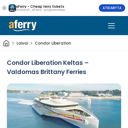
aFerry - Cheap ferry tickets
ATIDARYTA
Atidaryti „aFerry“ programėlėje
Pradžia
Laivai
Condor Liberation
Condor Liberation Keltas –
Valdomas Brittany Ferries