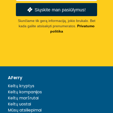
Siųskite man pasiūlymus!
Siunčiame tik gerą informaciją, jokio brukalo. Bet
kada galite atsisakyti prenumeratos.
Privatumo
politika
AFerry
Keltų kryptys
Keltų kompanijos
Keltų maršrutai
Keltų uostai
Mūsų atsiliepimai