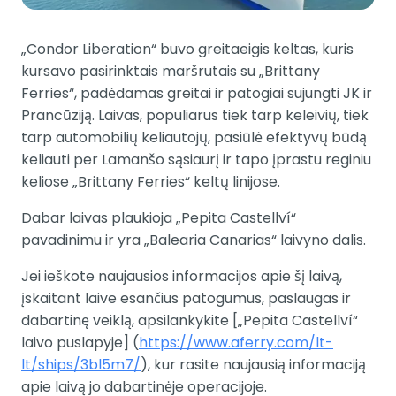
„Condor Liberation“ buvo greitaeigis keltas, kuris
kursavo pasirinktais maršrutais su „Brittany
Ferries“, padėdamas greitai ir patogiai sujungti JK ir
Prancūziją. Laivas, populiarus tiek tarp keleivių, tiek
tarp automobilių keliautojų, pasiūlė efektyvų būdą
keliauti per Lamanšo sąsiaurį ir tapo įprastu reginiu
keliose „Brittany Ferries“ keltų linijose.
Dabar laivas plaukioja „Pepita Castellví“
pavadinimu ir yra „Balearia Canarias“ laivyno dalis.
Jei ieškote naujausios informacijos apie šį laivą,
įskaitant laive esančius patogumus, paslaugas ir
dabartinę veiklą, apsilankykite [„Pepita Castellví“
laivo puslapyje] (
https://www.aferry.com/lt-
lt/ships/3bl5m7/
), kur rasite naujausią informaciją
apie laivą jo dabartinėje operacijoje.