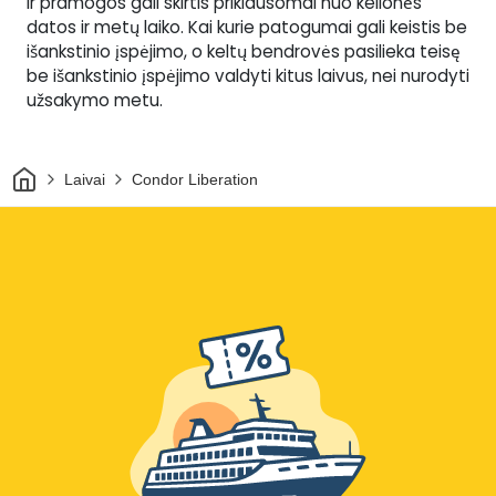
ir pramogos gali skirtis priklausomai nuo kelionės
datos ir metų laiko. Kai kurie patogumai gali keistis be
išankstinio įspėjimo, o keltų bendrovės pasilieka teisę
be išankstinio įspėjimo valdyti kitus laivus, nei nurodyti
užsakymo metu.
Pradžia
Laivai
Condor Liberation