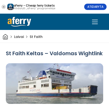
aFerry - Cheap ferry tickets
ATIDARYTA
Atidaryti „aFerry“ programėlėje
Pradžia
Laivai
St Faith
St Faith Keltas – Valdomas Wightlink