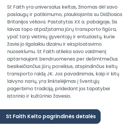
St Faith yra universalus keltas, žinomas dėl savo
paslaugų ir patikimumo, plaukiojantis su Didžiosios
Britanijos vėliava. Pastatytas XX a. pabaigoje, šis
laivas tapo atpažįstama jūrų transporto figūra,
ypač tarp vietinių gyventojų ir entuziastų, kurie
žavisi jo ilgalaikiu dizainu ir eksploatavimo
nuoseklumu. St Faith atlieka savo vaidmenį
aptarnaujant bendruomenes per dešimtmečius
besikeičiančius jūrų poreikius, atspindinčius keltų
transporto raidą JK. Jos pavadinimas, kaip ir kitų
laivyno narių, yra linktelėjimas į šventųjų
pagerbimo tradiciją, pridedant jos tapatybei
istorinio ir kultūrinio žavesio.
St Faith Kelto pagrindinės detalės