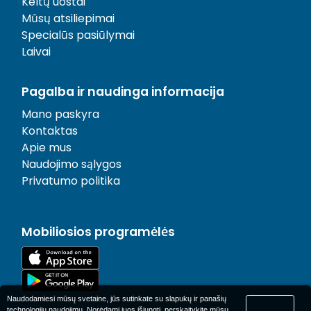
Keltų uostai
Mūsų atsiliepimai
Specialūs pasiūlymai
Laivai
Pagalba ir naudinga informacija
Mano paskyra
Kontaktas
Apie mus
Naudojimo sąlygos
Privatumo politika
Mobiliosios programėlės
Naudodamiesi mūsų svetaine, jūs sutinkate su slapukų ir panašių
technologijų naudojimu. Norėdami juos išjungti, perskaitykite mūsų