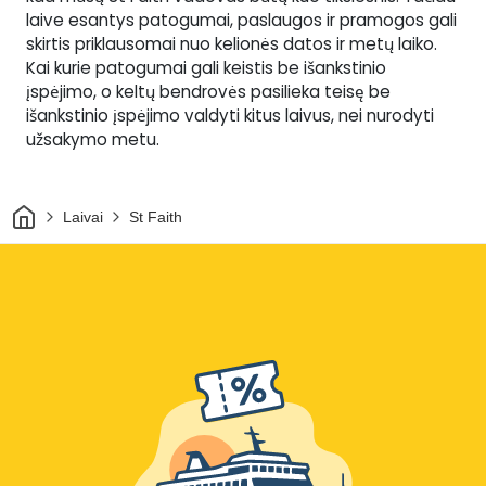
laive esantys patogumai, paslaugos ir pramogos gali
skirtis priklausomai nuo kelionės datos ir metų laiko.
Kai kurie patogumai gali keistis be išankstinio
įspėjimo, o keltų bendrovės pasilieka teisę be
išankstinio įspėjimo valdyti kitus laivus, nei nurodyti
užsakymo metu.
Pradžia
Laivai
St Faith