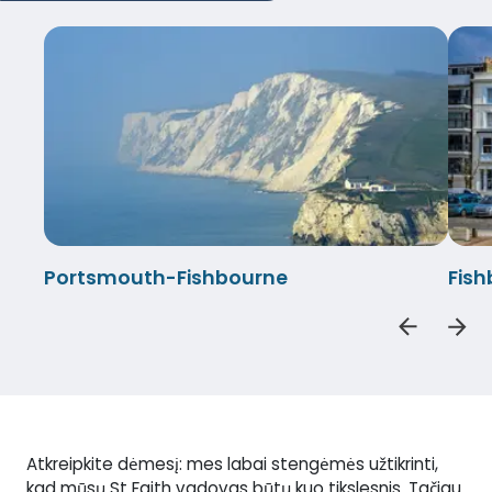
Portsmouth-Fishbourne
Fis
Atkreipkite dėmesį: mes labai stengėmės užtikrinti,
kad mūsų St Faith vadovas būtų kuo tikslesnis. Tačiau