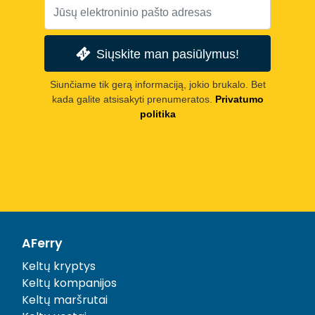
Siųskite man pasiūlymus!
Siunčiame tik gerą informaciją, jokio brukalo. Bet
kada galite atsisakyti prenumeratos.
Privatumo
politika
AFerry
Keltų kryptys
Keltų kompanijos
Keltų maršrutai