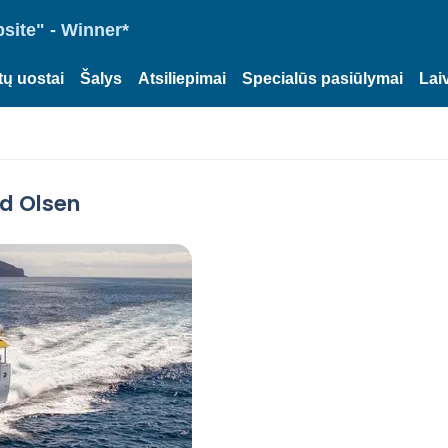
site" - Winner*
tų uostai
Šalys
Atsiliepimai
Specialūs pasiūlymai
Lai
ed Olsen