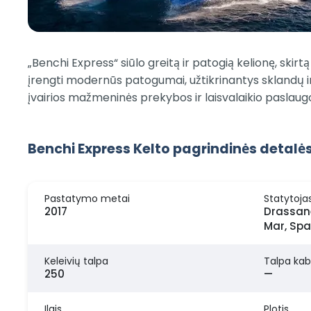
„Benchi Express“ siūlo greitą ir patogią kelionę, skir
įrengti modernūs patogumai, užtikrinantys sklandų ir a
įvairios mažmeninės prekybos ir laisvalaikio paslaug
Benchi Express Kelto pagrindinės detalė
Pastatymo metai
Statytoja
2017
Drassan
Mar, Spa
Keleivių talpa
Talpa kab
250
—
Ilgis
Plotis