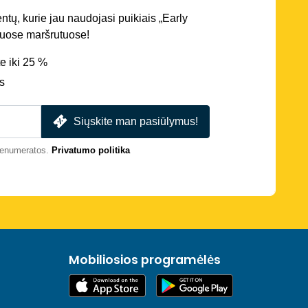
entų, kurie jau naudojasi puikiais „Early
iriuose maršrutuose!
e iki 25 %
s
Siųskite man pasiūlymus!
prenumeratos.
Privatumo politika
Mobiliosios programėlės