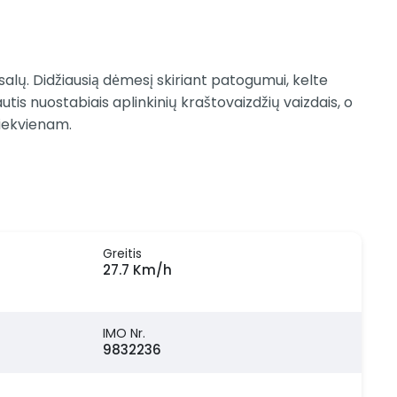
 salų. Didžiausią dėmesį skiriant patogumui, kelte
utis nuostabiais aplinkinių kraštovaizdžių vaizdais, o
kiekvienam.
Greitis
27.7 Km/h
IMO Nr.
9832236