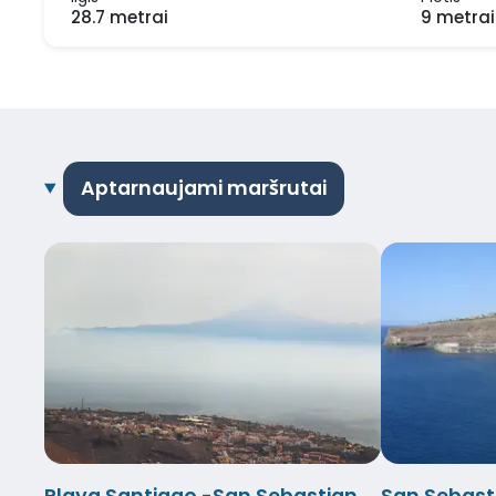
28.7 metrai
9 metrai
Aptarnaujami maršrutai
Playa Santiago -San Sebastian
San Sebast