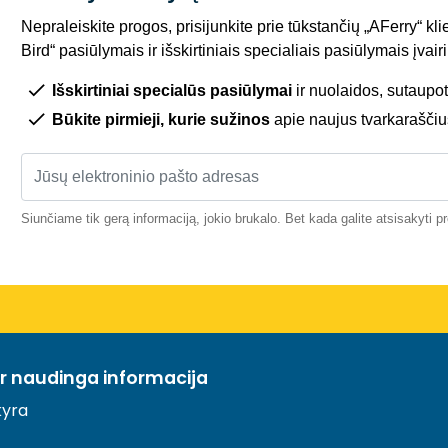
Nepraleiskite progos, prisijunkite prie tūkstančių „AFerry“ kli
Bird“ pasiūlymais ir išskirtiniais specialiais pasiūlymais įva
Išskirtiniai specialūs pasiūlymai
ir nuolaidos, sutaupot
Būkite pirmieji, kurie sužinos
apie naujus tvarkaraščiu
Siunčiame tik gerą informaciją, jokio brukalo. Bet kada galite atsisakyti 
ir naudinga informacija
yra