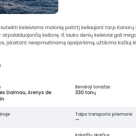
tą suteikti keleiviams malonią patirtį keliaujant tarp Kanarų
tpalaiduojančią kelionę. Iš lauko denių keleiviai gali mėga
os, įskaitant neapmuitinamą apsipirkimą, užtikrina kažką 
s
s
Bendroji tonažas
es Dalmau, Arenys de
330 tonų
in
inoje
Talpa transporto priemonė
—
Kaladžių skaičius