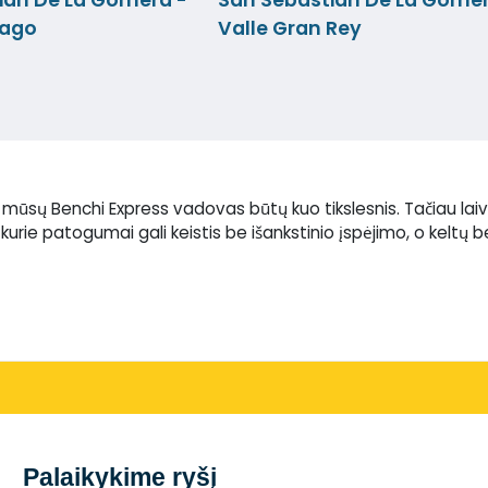
iago
Valle Gran Rey
d mūsų Benchi Express vadovas būtų kuo tikslesnis. Tačiau l
i kurie patogumai gali keistis be išankstinio įspėjimo, o keltų 
Palaikykime ryšį