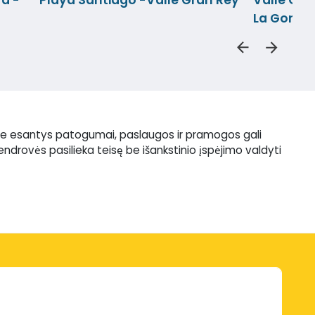
La Gomer
aive esantys patogumai, paslaugos ir pramogos gali
bendrovės pasilieka teisę be išankstinio įspėjimo valdyti