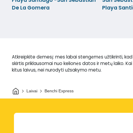
De La Gomera
Playa Sant
Atkreipkite dėmesį: mes labai stengėmės užtikrinti, ka
skirtis priklausomai nuo kelionės datos ir metų laiko. Ka
kitus laivus, nei nurodyti užsakymo metu.
Pradžia
Laivai
Benchi Express