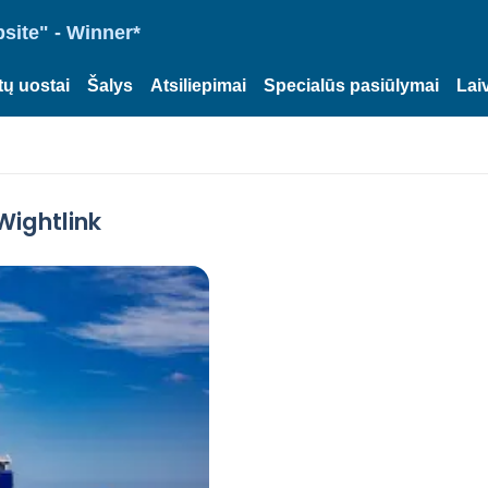
site" - Winner*
tų uostai
Šalys
Atsiliepimai
Specialūs pasiūlymai
Lai
Wightlink