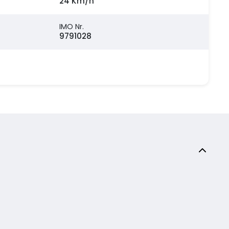
24 Km/h
IMO Nr.
9791028