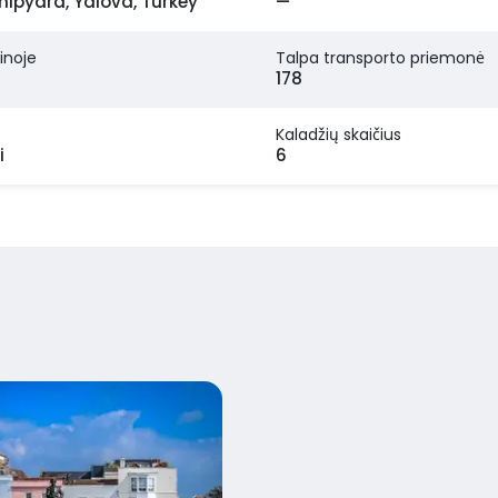
ipyard, Yalova, Turkey
—
inoje
Talpa transporto priemonė
178
Kaladžių skaičius
i
6