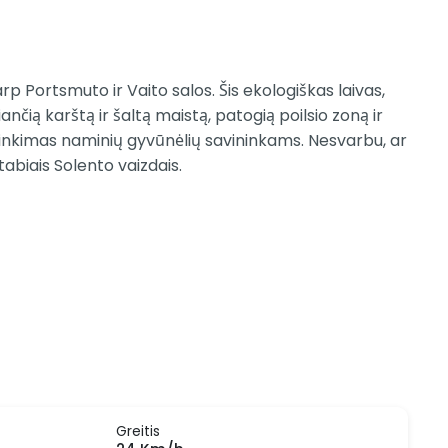
p Portsmuto ir Vaito salos. Šis ekologiškas laivas,
nčią karštą ir šaltą maistą, patogią poilsio zoną ir
irinkimas naminių gyvūnėlių savininkams. Nesvarbu, ar
stabiais Solento vaizdais.
Greitis