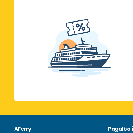
AFerry
Pagalba 