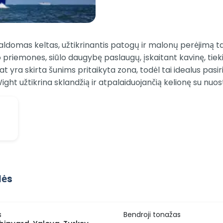
ldomas keltas, užtikrinantis patogų ir malonų perėjimą tar
o priemones, siūlo daugybę paslaugų, įskaitant kavinę, tiekia
t yra skirta šunims pritaikyta zona, todėl tai idealus pas
f Wight užtikrina sklandžią ir atpalaiduojančią kelionę su nuo
lės
s
Bendroji tonažas