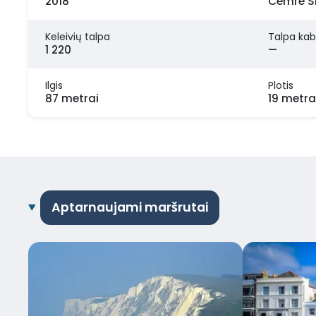
2018
Cemre Sh
Keleivių talpa
Talpa kab
1 220
—
Ilgis
Plotis
87 metrai
19 metra
Aptarnaujami maršrutai