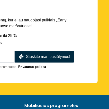
entų, kurie jau naudojasi puikiais „Early
iriuose maršrutuose!
e iki 25 %
s
Siųskite man pasiūlymus!
prenumeratos.
Privatumo politika
Mobiliosios programėlės