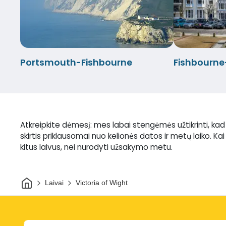
Portsmouth-Fishbourne
Fishbourn
Atkreipkite dėmesį: mes labai stengėmės užtikrinti, ka
skirtis priklausomai nuo kelionės datos ir metų laiko. Ka
kitus laivus, nei nurodyti užsakymo metu.
Pradžia
Laivai
Victoria of Wight