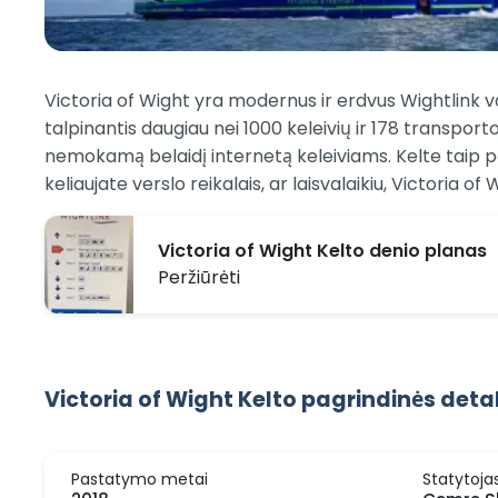
Victoria of Wight yra modernus ir erdvus Wightlink va
talpinantis daugiau nei 1000 keleivių ir 178 transport
nemokamą belaidį internetą keleiviams. Kelte taip pa
keliaujate verslo reikalais, ar laisvalaikiu, Victoria o
Victoria of Wight Kelto denio planas
Peržiūrėti
Victoria of Wight Kelto pagrindinės deta
Pastatymo metai
Statytoja