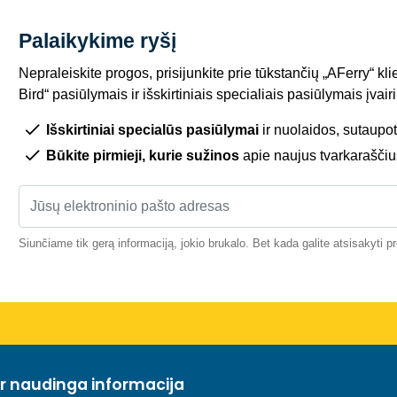
Palaikykime ryšį
Nepraleiskite progos, prisijunkite prie tūkstančių „AFerry“ kli
Bird“ pasiūlymais ir išskirtiniais specialiais pasiūlymais įva
Išskirtiniai specialūs pasiūlymai
ir nuolaidos, sutaupot
Būkite pirmieji, kurie sužinos
apie naujus tvarkaraščiu
Siunčiame tik gerą informaciją, jokio brukalo. Bet kada galite atsisakyti 
ir naudinga informacija