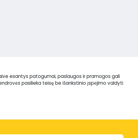
 laive esantys patogumai, paslaugos ir pramogos gali
bendrovės pasilieka teisę be išankstinio įspėjimo valdyti