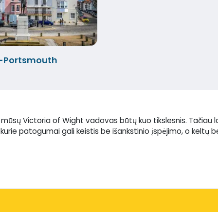
e-Portsmouth
d mūsų Victoria of Wight vadovas būtų kuo tikslesnis. Tačiau
i kurie patogumai gali keistis be išankstinio įspėjimo, o keltų 