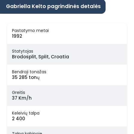
Gabriella Kelto pagrindinės detalės
Pastatymo metai
1992
Statytojas
Brodosplit, Split, Croatia
Bendroji tonažas
35 285 tonų
Greitis
37 Km/h
Keleivių talpa
2 400
Talpa kabinoje