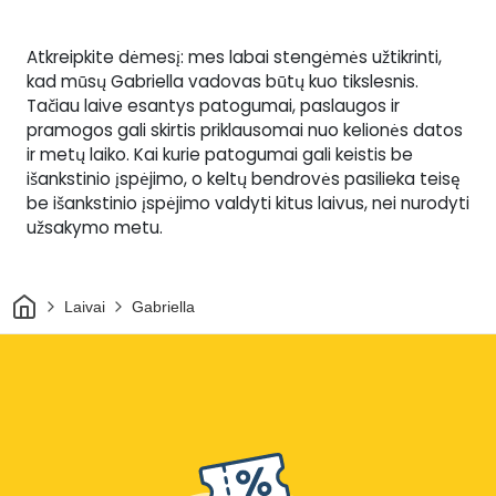
Atkreipkite dėmesį: mes labai stengėmės užtikrinti,
kad mūsų Gabriella vadovas būtų kuo tikslesnis.
Tačiau laive esantys patogumai, paslaugos ir
pramogos gali skirtis priklausomai nuo kelionės datos
ir metų laiko. Kai kurie patogumai gali keistis be
išankstinio įspėjimo, o keltų bendrovės pasilieka teisę
be išankstinio įspėjimo valdyti kitus laivus, nei nurodyti
užsakymo metu.
Pradžia
Laivai
Gabriella