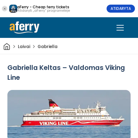
aFerry - Cheap ferry tickets
ATIDARYTA
Atidaryti „aFerry“ programėlėje
Pradžia
Laivai
Gabriella
Gabriella Keltas – Valdomas Viking
Line