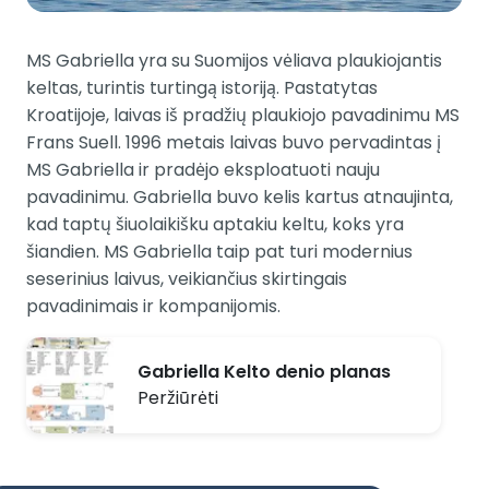
MS Gabriella yra su Suomijos vėliava plaukiojantis
keltas, turintis turtingą istoriją. Pastatytas
Kroatijoje, laivas iš pradžių plaukiojo pavadinimu MS
Frans Suell. 1996 metais laivas buvo pervadintas į
MS Gabriella ir pradėjo eksploatuoti nauju
pavadinimu. Gabriella buvo kelis kartus atnaujinta,
kad taptų šiuolaikišku aptakiu keltu, koks yra
šiandien. MS Gabriella taip pat turi modernius
seserinius laivus, veikiančius skirtingais
pavadinimais ir kompanijomis.
Gabriella Kelto denio planas
Peržiūrėti