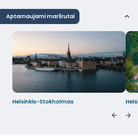
Aptarnaujami maršrutai
Helsinkis-Stokholmas
Hel