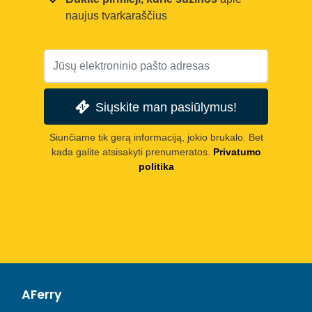
naujus tvarkaraščius
Siųskite man pasiūlymus!
Siunčiame tik gerą informaciją, jokio brukalo. Bet
kada galite atsisakyti prenumeratos.
Privatumo
politika
AFerry