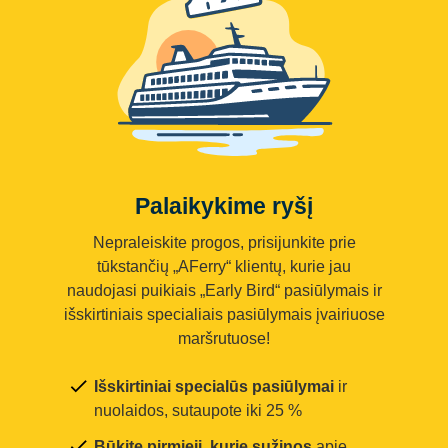
Palaikykime ryšį
Nepraleiskite progos, prisijunkite prie
tūkstančių „AFerry“ klientų, kurie jau
naudojasi puikiais „Early Bird“ pasiūlymais ir
išskirtiniais specialiais pasiūlymais įvairiuose
maršrutuose!
Išskirtiniai specialūs pasiūlymai
ir
nuolaidos, sutaupote iki 25 %
Būkite pirmieji, kurie sužinos
apie