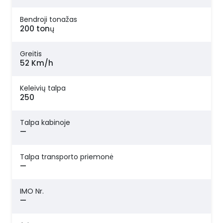
Bendroji tonažas
200 tonų
Greitis
52 Km/h
Keleivių talpa
250
Talpa kabinoje
—
Talpa transporto priemonė
—
IMO Nr.
—