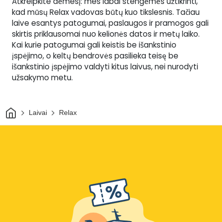
Atkreipkite dėmesį: mes labai stengėmės užtikrinti,
kad mūsų Relax vadovas būtų kuo tikslesnis. Tačiau
laive esantys patogumai, paslaugos ir pramogos gali
skirtis priklausomai nuo kelionės datos ir metų laiko.
Kai kurie patogumai gali keistis be išankstinio
įspėjimo, o keltų bendrovės pasilieka teisę be
išankstinio įspėjimo valdyti kitus laivus, nei nurodyti
užsakymo metu.
Pradžia
Laivai
Relax