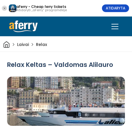
aFerry - Cheap ferry tickets
ATIDARYTA
Atidaryti „aFerry“ programėlėje
Pradžia
Laivai
Relax
Relax Keltas – Valdomas Alilauro