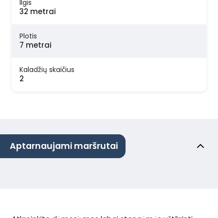
Ilgis
32 metrai
Plotis
7 metrai
Kaladžių skaičius
2
Aptarnaujami maršrutai