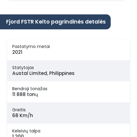
Fjord FSTR Kelto pagrindinės detalės
Pastatymo metai
2021
Statytojas
Austal Limited, Philippines
Bendroji tonažas
11 888 tonų
Greitis
68 Km/h
Keleivių talpa
1 200