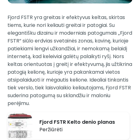
Fjord FSTR yra greitas ir efektyvus keltas, skirtas
tiems, kurie nori keliauti greitai ir patogiai. Su
elegantišku dizainu ir moderniais patogumais „Fjord
FSTR“ siūlo erdvias svetainės zonas, kavinę, kurioje
patiekiami lengvi užkandžiai, ir nemokamą belaidį
internetą, kad keleiviai galėtų palaikyti ryšį. Nors
keltas orientuotas į greitį ir efektyvumą, jis užtikrina
patogią kelionę, kurioje yra pakankamai vietos
atsipalaiduoti ir mėgautis kelione. Idealiai tinkantis
tiek verslo, tiek laisvalaikio keliautojams, Fjord FSTR
suderina patogumą su sklandžiu ir maloniu
perėjimu.
Fjord FSTR Kelto denio planas
Peržiūrėti