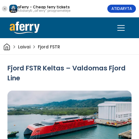
aFerry - Cheap ferry tickets
ATIDARYTA
Atidaryti „aFerry“ programėlėje
Pradžia
Laivai
Fjord FSTR
Fjord FSTR Keltas – Valdomas Fjord
Line