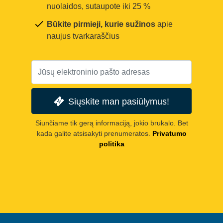
nuolaidos, sutaupote iki 25 %
Būkite pirmieji, kurie sužinos
apie
naujus tvarkaraščius
Siųskite man pasiūlymus!
Siunčiame tik gerą informaciją, jokio brukalo. Bet
kada galite atsisakyti prenumeratos.
Privatumo
politika