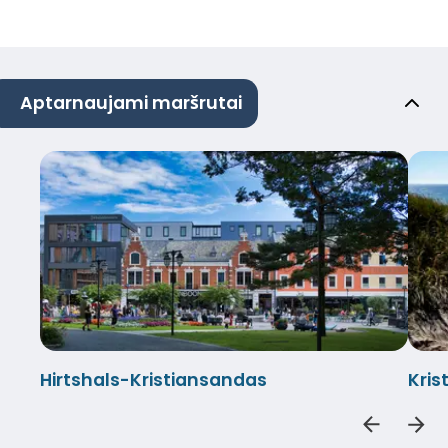
Aptarnaujami maršrutai
Hirtshals-Kristiansandas
Kris