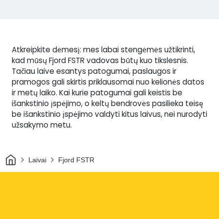
Atkreipkite dėmesį: mes labai stengėmės užtikrinti,
kad mūsų Fjord FSTR vadovas būtų kuo tikslesnis.
Tačiau laive esantys patogumai, paslaugos ir
pramogos gali skirtis priklausomai nuo kelionės datos
ir metų laiko. Kai kurie patogumai gali keistis be
išankstinio įspėjimo, o keltų bendrovės pasilieka teisę
be išankstinio įspėjimo valdyti kitus laivus, nei nurodyti
užsakymo metu.
Pradžia
Laivai
Fjord FSTR