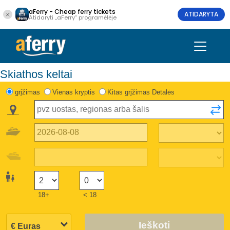
aFerry - Cheap ferry tickets
ATIDARYTA
Atidaryti „aFerry“ programėlėje
Skiathos keltai
grįžimas
Vienas kryptis
Kitas grįžimas Detalės
18+
< 18
Ieškoti