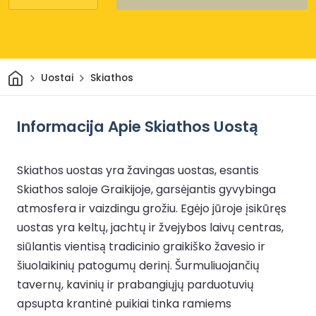
Pradžia
Uostai
Skiathos
Informacija Apie Skiathos Uostą
Skiathos uostas yra žavingas uostas, esantis
Skiathos saloje Graikijoje, garsėjantis gyvybinga
atmosfera ir vaizdingu grožiu. Egėjo jūroje įsikūręs
uostas yra keltų, jachtų ir žvejybos laivų centras,
siūlantis vientisą tradicinio graikiško žavesio ir
šiuolaikinių patogumų derinį. Šurmuliuojančių
tavernų, kavinių ir prabangiųjų parduotuvių
apsupta krantinė puikiai tinka ramiems