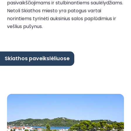
pasivaikščiojimams ir stulbinantiems saulėlydžiams.
Netoli Skiathos miesto yra patogus vartai
norintiems tyrinėti auksinius salos paplūdimius ir
vešlius pušynus.
Skiathos paveikslėliuose