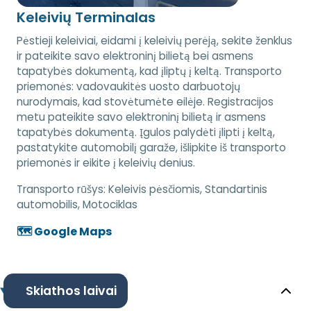
Keleivių Terminalas
Pėstieji keleiviai, eidami į keleivių perėją, sekite ženklus
ir pateikite savo elektroninį bilietą bei asmens
tapatybės dokumentą, kad įliptų į keltą. Transporto
priemonės: vadovaukitės uosto darbuotojų
nurodymais, kad stovėtumėte eilėje. Registracijos
metu pateikite savo elektroninį bilietą ir asmens
tapatybės dokumentą. Įgulos palydėti įlipti į keltą,
pastatykite automobilį garaže, išlipkite iš transporto
priemonės ir eikite į keleivių denius.
Transporto rūšys:
Keleivis pėsčiomis, Standartinis
automobilis, Motociklas
🗺️ Google Maps
Skiathos laivai