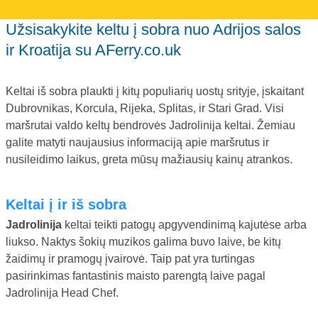
Užsisakykite keltu į sobra nuo Adrijos salos
ir Kroatija su AFerry.co.uk
Keltai iš sobra plaukti į kitų populiarių uostų srityje, įskaitant
Dubrovnikas, Korcula, Rijeka, Splitas, ir Stari Grad. Visi
maršrutai valdo keltų bendrovės Jadrolinija keltai. Žemiau
galite matyti naujausius informaciją apie maršrutus ir
nusileidimo laikus, greta mūsų mažiausių kainų atrankos.
Keltai į ir iš sobra
Jadrolinija
keltai teikti patogų apgyvendinimą kajutėse arba
liukso. Naktys šokių muzikos galima buvo laive, be kitų
žaidimų ir pramogų įvairovė. Taip pat yra turtingas
pasirinkimas fantastinis maisto parengtą laive pagal
Jadrolinija Head Chef.