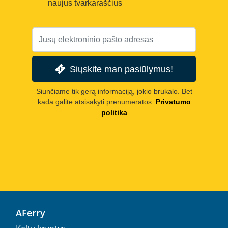
naujus tvarkaraščius
Siųskite man pasiūlymus!
Siunčiame tik gerą informaciją, jokio brukalo. Bet
kada galite atsisakyti prenumeratos.
Privatumo
politika
AFerry