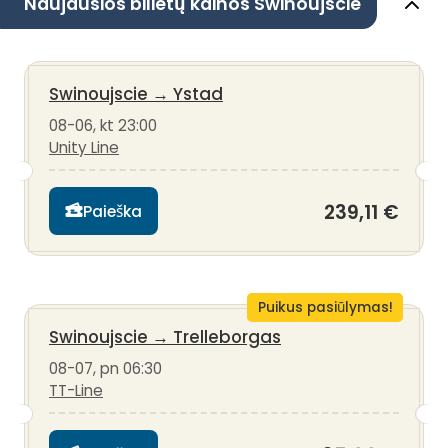
Naujausios bilietų kainos Swinoujscie
Swinoujscie
→
Ystad
08-06, kt 23:00
Unity Line
239,11 €
Paieška
Puikus pasiūlymas!
Swinoujscie
→
Trelleborgas
08-07, pn 06:30
TT-Line