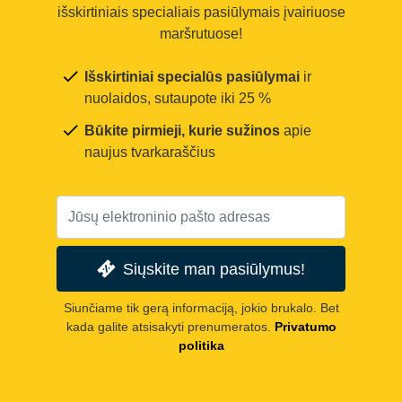
išskirtiniais specialiais pasiūlymais įvairiuose
maršrutuose!
Išskirtiniai specialūs pasiūlymai
ir
nuolaidos, sutaupote iki 25 %
Būkite pirmieji, kurie sužinos
apie
naujus tvarkaraščius
Siųskite man pasiūlymus!
Siunčiame tik gerą informaciją, jokio brukalo. Bet
kada galite atsisakyti prenumeratos.
Privatumo
politika