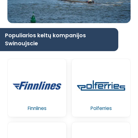
Populiarios keltų kompanijos
Swinoujscie
Finnlines
Polferries