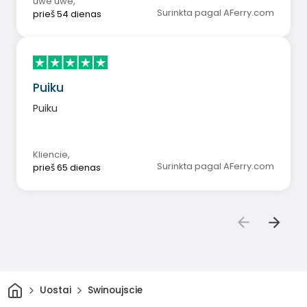
uwe uwe
,
Surinkta pagal AFerry.com
prieš 54 dienas
Puiku
Puiku
Kliencie
,
Surinkta pagal AFerry.com
prieš 65 dienas
Pradžia
Uostai
Swinoujscie