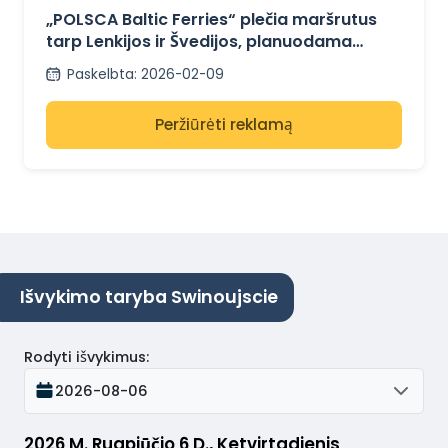
PLANUS
„POLSCA Baltic Ferries“ plečia maršrutus
tarp Lenkijos ir Švedijos, planuodama
keltus į Gdanską ir Karlshamną.
Paskelbta
:
2026-02-09
Peržiūrėti reklamą
Išvykimo taryba Swinoujscie
Rodyti išvykimus
:
2026-08-06
2026 M. Rugpjūčio 6 D., Ketvirtadienis