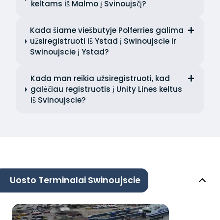
keltams iš Malmo į Svinoujsčį?
Kada šiame viešbutyje Polferries galima
užsiregistruoti iš Ystad į Swinoujscie ir
Swinoujscie į Ystad?
Kada man reikia užsiregistruoti, kad
galėčiau registruotis į Unity Lines keltus
iš Svinoujscie?
Uosto Terminalai Swinoujscie