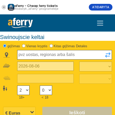
aFerry - Cheap ferry tickets
ATIDARYTA
Atidaryti „aFerry“ programėlėje
Swinoujscie keltai
grįžimas
Vienas kryptis
Kitas grįžimas Detalės
18+
< 18
Ieškoti