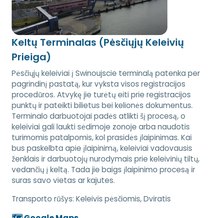
Keltų Terminalas (Pėsčiųjų Keleivių
Prieiga)
Pėsčiųjų keleiviai į Swinoujscie terminalą patenka per
pagrindinį pastatą, kur vyksta visos registracijos
procedūros. Atvykę jie turėtų eiti prie registracijos
punktų ir pateikti bilietus bei kelionės dokumentus.
Terminalo darbuotojai padės atlikti šį procesą, o
keleiviai gali laukti sėdimoje zonoje arba naudotis
turimomis patalpomis, kol prasidės įlaipinimas. Kai
bus paskelbta apie įlaipinimą, keleiviai vadovausis
ženklais ir darbuotojų nurodymais prie keleivinių tiltų,
vedančių į keltą. Tada jie baigs įlaipinimo procesą ir
suras savo vietas ar kajutes.
Transporto rūšys:
Keleivis pėsčiomis, Dviratis
🗺️ Google Maps