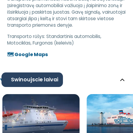
Įsiregistravę automobiliai važiuoja į įlaipinimo zoną ir
išsirikiuoja į paskirtas juostas. Gavę signalą, vairuotojai
atsargiai įlipa į keltą ir stovi tam skirtose vietose
transporto priemonės denyje.
Transporto rūšys:
Standartinis automobilis,
Motociklas, Furgonas (keleivis)
🗺️ Google Maps
Swinoujscie laivai