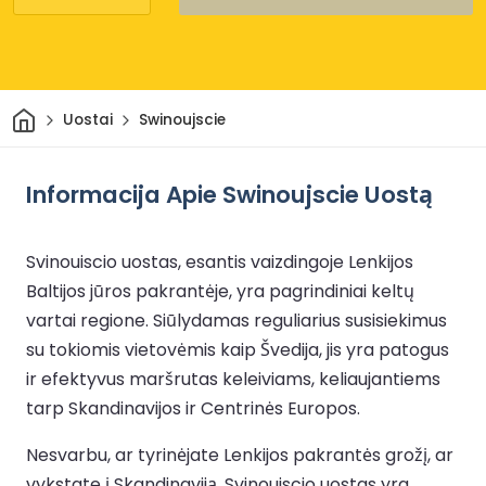
Pradžia
Uostai
Swinoujscie
Informacija Apie Swinoujscie Uostą
Svinouiscio uostas, esantis vaizdingoje Lenkijos
Baltijos jūros pakrantėje, yra pagrindiniai keltų
vartai regione. Siūlydamas reguliarius susisiekimus
su tokiomis vietovėmis kaip Švedija, jis yra patogus
ir efektyvus maršrutas keleiviams, keliaujantiems
tarp Skandinavijos ir Centrinės Europos.
Nesvarbu, ar tyrinėjate Lenkijos pakrantės grožį, ar
vykstate į Skandinaviją, Svinouiscio uostas yra