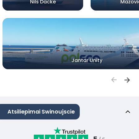
Nils Dacke
Mazovi
Jantar Unity
Atsiliepimai Swinoujscie