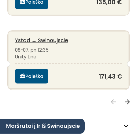
135,00 €
Paieška
Ystad
→
Swinoujscie
08-07, pn 12:35
Unity Line
171,43 €
Paieška
Maršrutai į Ir Iš Swinoujscie