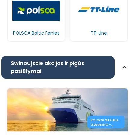
POLSCA Baltic Ferries
TT-Line
Swinoujscie akcijos ir pigūs
pasiūlymai
POLSCA SKELBIA
GDANSKO–
KARLSHAMNO
MARŠRUTO