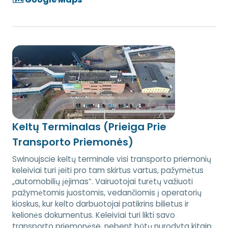
Keltų Terminalas (Prieiga Prie
Transporto Priemonės)
Swinoujscie keltų terminale visi transporto priemonių
keleiviai turi įeiti pro tam skirtus vartus, pažymėtus
„automobilių įėjimas“. Vairuotojai turėtų važiuoti
pažymėtomis juostomis, vedančiomis į operatorių
kioskus, kur kelto darbuotojai patikrins bilietus ir
kelionės dokumentus. Keleiviai turi likti savo
transporto priemonėse, nebent būtų nurodyta kitaip.