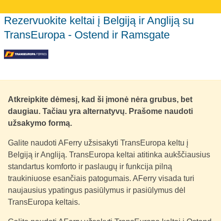
Rezervuokite keltai į Belgiją ir Angliją su
TransEuropa - Ostend ir Ramsgate
Atkreipkite dėmesį, kad ši įmonė nėra grubus, bet
daugiau. Tačiau yra alternatyvų. Prašome naudoti
užsakymo formą.
Galite naudoti AFerry užsisakyti TransEuropa keltu į
Belgiją ir Angliją. TransEuropa keltai atitinka aukščiausius
standartus komforto ir paslaugų ir funkcija pilną
traukiniuose esančiais patogumais. AFerry visada turi
naujausius ypatingus pasiūlymus ir pasiūlymus dėl
TransEuropa keltais.