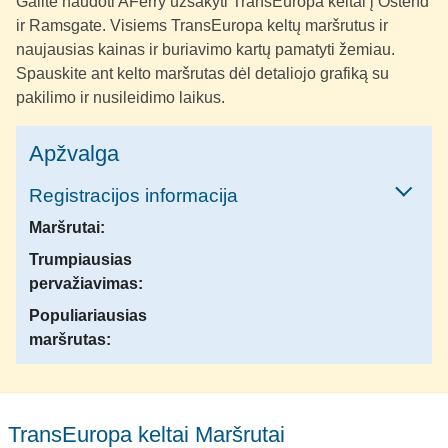
Galite naudoti AFerry užsakyti TransEuropa keltai į Ostend
ir Ramsgate. Visiems TransEuropa keltų maršrutus ir
naujausias kainas ir buriavimo kartų pamatyti žemiau.
Spauskite ant kelto maršrutas dėl detaliojo grafiką su
pakilimo ir nusileidimo laikus.
Apžvalga
Registracijos informacija
Maršrutai:
Trumpiausias
pervažiavimas:
Populiariausias
maršrutas:
TransEuropa keltai Maršrutai