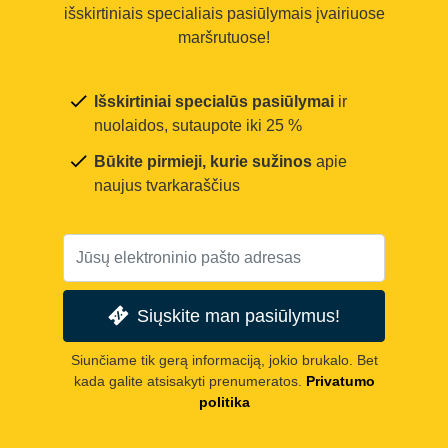
išskirtiniais specialiais pasiūlymais įvairiuose
maršrutuose!
Išskirtiniai specialūs pasiūlymai
ir
nuolaidos, sutaupote iki 25 %
Būkite pirmieji, kurie sužinos
apie
naujus tvarkaraščius
Siųskite man pasiūlymus!
Siunčiame tik gerą informaciją, jokio brukalo. Bet
kada galite atsisakyti prenumeratos.
Privatumo
politika