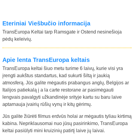
Eteriniai Viešbučio informacija
TransEuropa Keltai tarp Ramsgate ir Ostend nesinešioja
pėdų keleivių.
Apie lenta TransEuropa keltais
TransEuropa keltai šiuo metu turime 6 laivų, kurie visi yra
įrengti aukštus standartus, kad sukurti šiltą ir jaukią
atmosferą. Jūs galite mėgautis prabangus anglų, Belgijos ar
Italijos patiekalą į a la carte restorane ar pasimėgauti
lengvais pavalgyti užkandinėje srityje kartu su baru laive
aptarnauja įvairių rūšių vynų ir kitų gėrimų.
Jūs galite žiūrėti filmus erdvūs holai ar mėgautis tyliau kirtimą
kabina. Nepriklausomai nuo jūsų pasirinkimo, TransEuropa
keltai pasiūlyti mini kruizinių patirtį laive jų laivai.