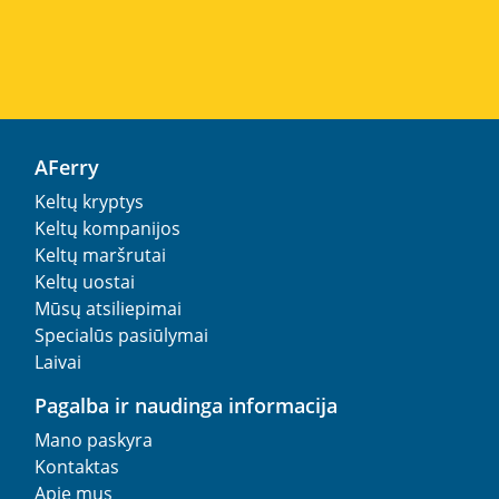
AFerry
Keltų kryptys
Keltų kompanijos
Keltų maršrutai
Keltų uostai
Mūsų atsiliepimai
Specialūs pasiūlymai
Laivai
Pagalba ir naudinga informacija
Mano paskyra
Kontaktas
Apie mus