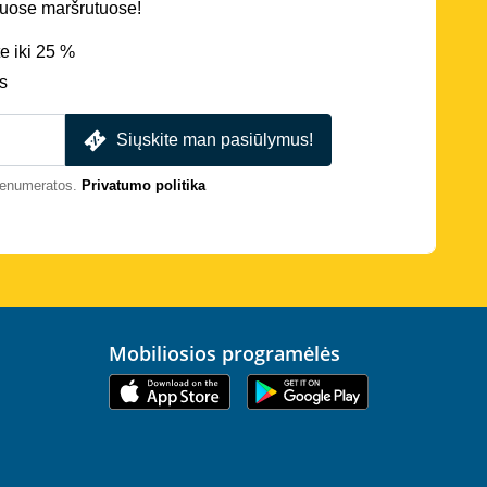
iriuose maršrutuose!
e iki 25 %
s
Siųskite man pasiūlymus!
prenumeratos.
Privatumo politika
Mobiliosios programėlės