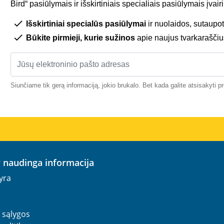
Bird“ pasiūlymais ir išskirtiniais specialiais pasiūlymais įva
Išskirtiniai specialūs pasiūlymai
ir nuolaidos, sutaupot
Būkite pirmieji, kurie sužinos
apie naujus tvarkaraščiu
Siunčiame tik gerą informaciją, jokio brukalo. Bet kada galite atsisakyti 
ir naudinga informacija
yra
 sąlygos