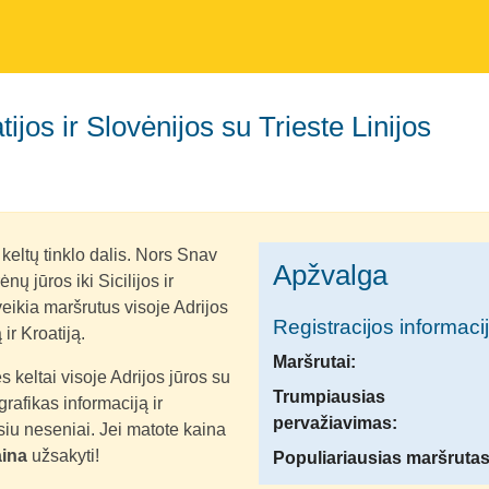
 keltų tinklo dalis. Nors Snav
Apžvalga
nų jūros iki Sicilijos ir
veikia maršrutus visoje Adrijos
Registracijos informaci
 ir Kroatiją.
Maršrutai:
s keltai visoje Adrijos jūros su
Trumpiausias
rafikas informaciją ir
pervažiavimas:
siu neseniai. Jei matote kaina
aina
užsakyti!
Populiariausias maršrutas