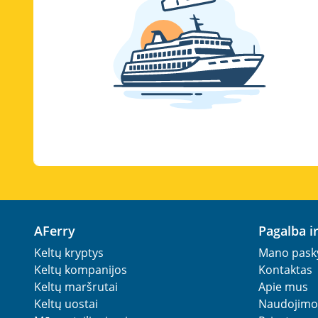
AFerry
Pagalba 
Keltų kryptys
Mano pask
Keltų kompanijos
Kontaktas
Keltų maršrutai
Apie mus
Keltų uostai
Naudojimo