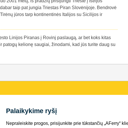
uo 2001 metų, iš pradžių prisijungti Trieste į Istrijos
dabar taip pat jungia Triestas Piran Slovėnijoje. Bendrovė
irėnų jūros tarp kontinentinės Italijos su Sicilijos ir
esto Linijos Piranas į Rovinj paslaugą, ar bet koks kitas
i ir patogų kelionę saugiai, žinodami, kad jūs turite daug su
Palaikykime ryšį
Nepraleiskite progos, prisijunkite prie tūkstančių „AFerry“ kli