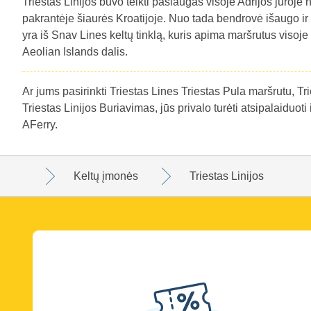
Triestas Linijos buvo teikti paslaugas visoje Adrijos jūroje n
pakrantėje šiaurės Kroatijoje. Nuo tada bendrovė išaugo ir 
yra iš Snav Lines keltų tinklą, kuris apima maršrutus visoje T
Aeolian Islands dalis.
Ar jums pasirinkti Triestas Lines Triestas Pula maršrutu, Tri
Triestas Linijos Buriavimas, jūs privalo turėti atsipalaiduot
AFerry.
Keltų įmonės
Triestas Linijos