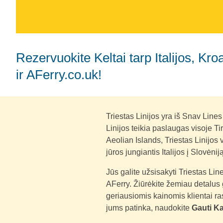
Rezervuokite Keltai tarp Italijos, Kroatijos ir Slovėnijos su Trieste Linijos
ir AFerry.co.uk!
Triestas Linijos yra iš Snav Lines
Linijos teikia paslaugas visoje Tirė
Aeolian Islands, Triestas Linijos 
jūros jungiantis Italijos į Slovėniją
Jūs galite užsisakyti Triestas Line
AFerry. Žiūrėkite žemiau detalus g
geriausiomis kainomis klientai ra
jums patinka, naudokite
Gauti K