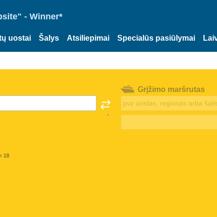
site" - Winner*
tų uostai
Šalys
Atsiliepimai
Specialūs pasiūlymai
Lai
Grįžimo maršrutas
< 18