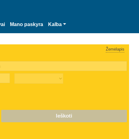
vai
Mano paskyra
Kalba
Žemėlapis
Ieškoti