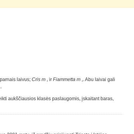
sparnais laivus;
Cris m
, ir
Fiammetta m
,. Abu laivai gali
.
 teikti aukščiausios klasės paslaugomis, įskaitant baras,