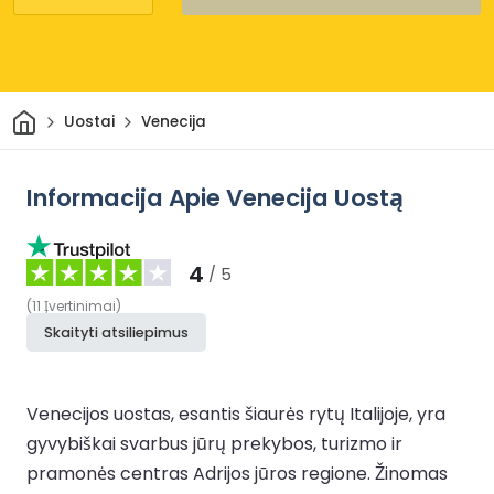
Pradžia
Uostai
Venecija
Informacija Apie Venecija Uostą
4
/ 5
(
11
Įvertinimai
)
Skaityti atsiliepimus
Venecijos uostas, esantis šiaurės rytų Italijoje, yra
gyvybiškai svarbus jūrų prekybos, turizmo ir
pramonės centras Adrijos jūros regione. Žinomas