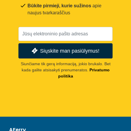
Būkite pirmieji, kurie sužinos
apie
naujus tvarkaraščius
Siųskite man pasiūlymus!
Siunčiame tik gerą informaciją, jokio brukalo. Bet
kada galite atsisakyti prenumeratos.
Privatumo
politika
AFerry