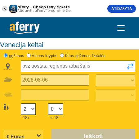
aFerry - Cheap ferry tickets
ATIDARYTA
Atidaryti „aFerry“ programėlėje
Venecija keltai
grįžimas
Vienas kryptis
Kitas grįžimas Detalės
18+
< 18
Ieškoti