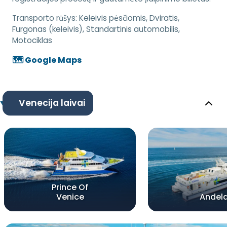
Transporto rūšys:
Keleivis pėsčiomis, Dviratis,
Furgonas (keleivis), Standartinis automobilis,
Motociklas
🗺️ Google Maps
Venecija laivai
Prince Of
Venice
Andel