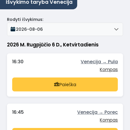
Išvykimo taryba Venecija
Rodyti išvykimus
:
2026-08-06
2026 M. Rugpjūčio 6 D., Ketvirtadienis
16:30
Venecija → Pula
Kompas
Paieška
16:45
Venecija → Porec
Kompas