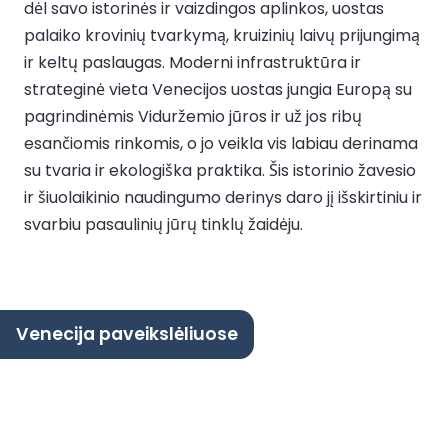
dėl savo istorinės ir vaizdingos aplinkos, uostas
palaiko krovinių tvarkymą, kruizinių laivų prijungimą
ir keltų paslaugas. Moderni infrastruktūra ir
strateginė vieta Venecijos uostas jungia Europą su
pagrindinėmis Viduržemio jūros ir už jos ribų
esančiomis rinkomis, o jo veikla vis labiau derinama
su tvaria ir ekologiška praktika. Šis istorinio žavesio
ir šiuolaikinio naudingumo derinys daro jį išskirtiniu ir
svarbiu pasaulinių jūrų tinklų žaidėju.
Venecija paveikslėliuose