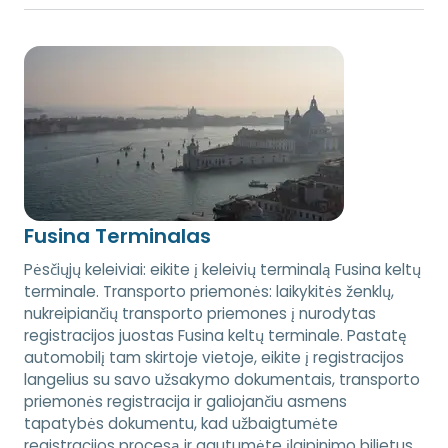
Fusina Terminalas
Pėsčiųjų keleiviai: eikite į keleivių terminalą Fusina keltų
terminale. Transporto priemonės: laikykitės ženklų,
nukreipiančių transporto priemones į nurodytas
registracijos juostas Fusina keltų terminale. Pastatę
automobilį tam skirtoje vietoje, eikite į registracijos
langelius su savo užsakymo dokumentais, transporto
priemonės registracija ir galiojančiu asmens
tapatybės dokumentu, kad užbaigtumėte
registracijos procesą ir gautumėte įlaipinimo bilietus.