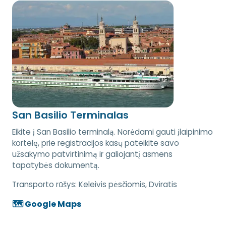
San Basilio Terminalas
Eikite į San Basilio terminalą. Norėdami gauti įlaipinimo
kortelę, prie registracijos kasų pateikite savo
užsakymo patvirtinimą ir galiojantį asmens
tapatybės dokumentą.
Transporto rūšys:
Keleivis pėsčiomis, Dviratis
🗺️ Google Maps