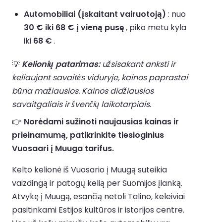
Automobiliai (įskaitant vairuotoją)
: nuo
30 € iki 68 € į vieną pusę
, piko metu kyla
iki
68 €
.
💡
Kelionių patarimas:
užsisakant anksti ir
keliaujant savaitės viduryje, kainos paprastai
būna mažiausios. Kainos didžiausios
savaitgaliais ir švenčių laikotarpiais.
👉
Norėdami sužinoti naujausias kainas ir
prieinamumą, patikrinkite tiesioginius
Vuosaari į Muuga tarifus.
Kelto kelionė iš Vuosario į Muugą suteikia
vaizdingą ir patogų kelią per Suomijos įlanką.
Atvykę į Muugą, esančią netoli Talino, keleiviai
pasitinkami Estijos kultūros ir istorijos centre.