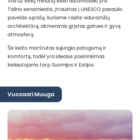
Vos už kelių minučių kelio automobiliu yra
Talino senamiestis, įtrauktas į UNESCO pasaulio
paveldo sąrašą, kuriame rasite viduramžių
architektūrą, akmenimis grįstas gatves ir gyvą
atmosferą.
Šis kelto maršrutas sujungia patogumą ir
komfortą, todėl yra idealus pasirinkimas
keliautojams tarp Suomijos ir Estijos.
Vuosaari Muuga