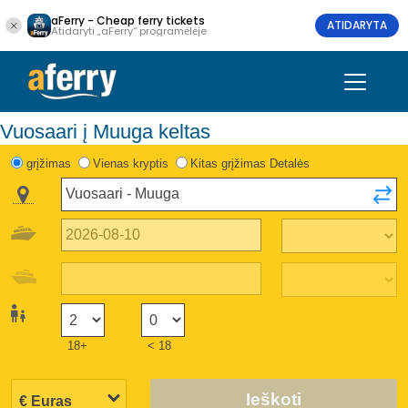
aFerry - Cheap ferry tickets
ATIDARYTA
Atidaryti „aFerry“ programėlėje
Vuosaari į Muuga keltas
grįžimas
Vienas kryptis
Kitas grįžimas Detalės
18+
< 18
Ieškoti