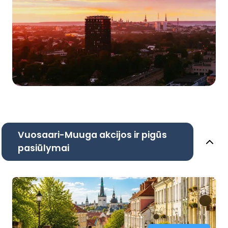
Vuosaari-Muuga akcijos ir pigūs
pasiūlymai