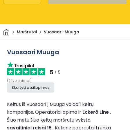
Pradžia
Maršrutai
Vuosaari-Muuga
Vuosaari Muuga
5
/ 5
(
2
Įvertinimai
)
Skaityti atsiliepimus
Keltus iš Vuosaari į Muuga valdo 1 keltų
kompanijos.
Operatoriai apima ir
Eckerö Line
.
Šiuo metu šiuo keltų maršrutu vyksta
savaitiniai reisai 15
.
Kelionė paprastai trunka