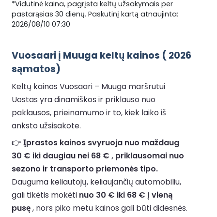
*Vidutinė kaina, pagrįsta keltų užsakymais per
pastarąsias 30 dienų. Paskutinį kartą atnaujinta:
2026/08/10 07:30
Vuosaari į Muuga keltų kainos ( 2026
sąmatos)
Keltų kainos Vuosaari – Muuga maršrutui
Uostas yra dinamiškos ir priklauso nuo
paklausos, prieinamumo ir to, kiek laiko iš
anksto užsisakote.
👉
Įprastos kainos svyruoja nuo maždaug
30 € iki daugiau nei 68 € , priklausomai nuo
sezono ir transporto priemonės tipo.
Dauguma keliautojų, keliaujančių automobiliu,
gali tikėtis mokėti
nuo 30 € iki 68 € į vieną
pusę
, nors piko metu kainos gali būti didesnės.