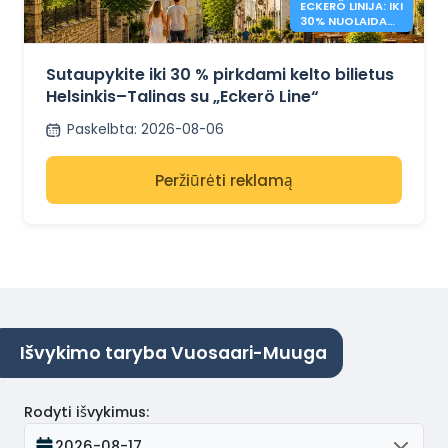
ECKERÖ LINIJA: IKI
30% NUOLAIDA
HELSINKIS –
TALINAS
Sutaupykite iki 30 % pirkdami kelto bilietus
Helsinkis–Talinas su „Eckerö Line“
Paskelbta
:
2026-08-06
Peržiūrėti reklamą
Išvykimo taryba Vuosaari-Muuga
Rodyti išvykimus
:
2026-08-17