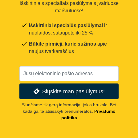
išskirtiniais specialiais pasiūlymais įvairiuose
maršrutuose!
Išskirtiniai specialūs pasiūlymai
ir
nuolaidos, sutaupote iki 25 %
Būkite pirmieji, kurie sužinos
apie
naujus tvarkaraščius
Siųskite man pasiūlymus!
Siunčiame tik gerą informaciją, jokio brukalo. Bet
kada galite atsisakyti prenumeratos.
Privatumo
politika