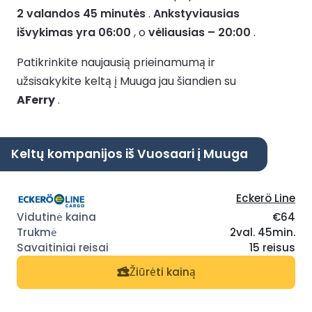
2 valandos 45 minutės
.
Ankstyviausias
išvykimas yra 06:00
, o
vėliausias – 20:00
.
Patikrinkite naujausią prieinamumą ir
užsisakykite keltą į Muuga jau šiandien su
AFerry
.
Keltų kompanijos iš Vuosaari į Muuga
Eckerö Line
€64
2val. 45min.
15 reisus
Žiūrėti kainą