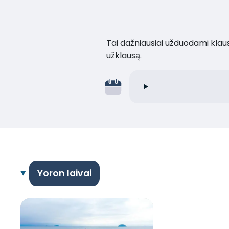
Tai dažniausiai užduodami klaus
užklausą.
Yoron laivai