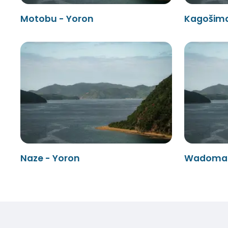
Motobu - Yoron
Kagošima
Naze - Yoron
Wadomari