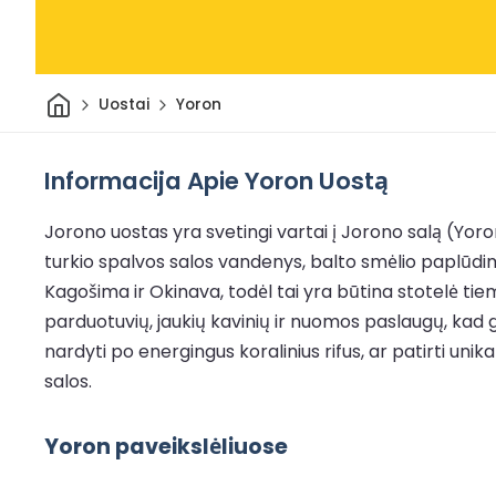
Pradžia
Uostai
Yoron
Informacija Apie Yoron Uostą
Jorono uostas yra svetingi vartai į Jorono salą (Yoron
turkio spalvos salos vandenys, balto smėlio paplūdim
Kagošima ir Okinava, todėl tai yra būtina stotelė tiems
parduotuvių, jaukių kavinių ir nuomos paslaugų, kad 
nardyti po energingus koralinius rifus, ar patirti un
salos.
Yoron paveikslėliuose