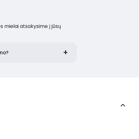
es mielai atsakysime į jūsų
ono?