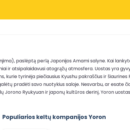
jima), paslėptą perlą Japonijos Amami salyne. Kai lankytoja
iai ir atsipalaidavusi atogrąžų atmosfera. Uostas yra gyv
, kurie tyrinėja piečiausius Kyushu pakraščius ir šiaurines R
galėtų pradėti savo nuotykius saloje. Nesvarbu, ar esate č
ikalų Jorono Ryukyuan ir japonų kultūros derinį, Yoron uos
Populiarios keltų kompanijos Yoron