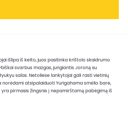
i išlipa iš kelto, juos pasitinka krištolo skaidrumo
ybiškai svarbus mazgas, jungiantis Joroną su
yukyu salas. Netoliese lankytojai gali rasti vietinių
ia norėdami atsipalaiduoti Yurigahama smėlio bare,
tas yra pirmasis žingsnis į nepamirštamą pabėgimą iš