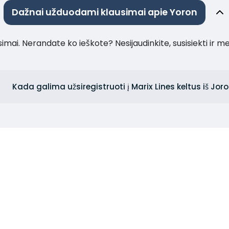
Dažnai užduodami klausimai apie Yoron
imai. Nerandate ko ieškote? Nesijaudinkite, susisiekti ir m
Kada galima užsiregistruoti į Marix Lines keltus iš Jor