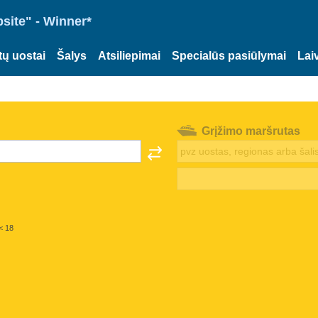
site" - Winner*
tų uostai
Šalys
Atsiliepimai
Specialūs pasiūlymai
Lai
Grįžimo maršrutas
< 18