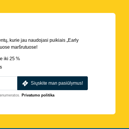
entų, kurie jau naudojasi puikiais „Early
iriuose maršrutuose!
e iki 25 %
s
Siųskite man pasiūlymus!
prenumeratos.
Privatumo politika