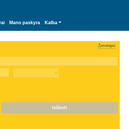
vai
Mano paskyra
Kalba
Žemėlapis
Ieškoti