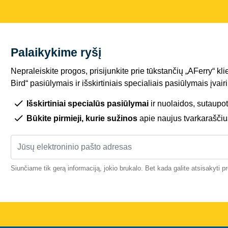
Palaikykime ryšį
Nepraleiskite progos, prisijunkite prie tūkstančių „AFerry“ kli
Bird“ pasiūlymais ir išskirtiniais specialiais pasiūlymais įva
Išskirtiniai specialūs pasiūlymai
ir nuolaidos, sutaupot
Būkite pirmieji, kurie sužinos
apie naujus tvarkaraščiu
Siunčiame tik gerą informaciją, jokio brukalo. Bet kada galite atsisakyti 