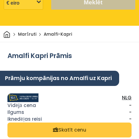
Meklēt
Sākums
Maršruti
Amalfi-Kapri
Amalfi Kapri Prāmis
Prāmju kompānijas no Amalfi uz Kapri
NLG
-
-
-
Skatīt cenu