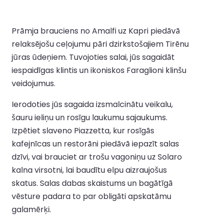
Prāmja brauciens no Amalfi uz Kapri piedāvā
relaksējošu ceļojumu pāri dzirkstošajiem Tirēnu
jūras ūdeņiem. Tuvojoties salai, jūs sagaidāt
iespaidīgas klintis un ikoniskos Faraglioni klinšu
veidojumus.
Ierodoties jūs sagaida izsmalcinātu veikalu,
šauru ieliņu un rosīgu laukumu sajaukums.
Izpētiet slaveno Piazzetta, kur rosīgās
kafejnīcas un restorāni piedāvā iepazīt salas
dzīvi, vai brauciet ar trošu vagoniņu uz Solaro
kalna virsotni, lai baudītu elpu aizraujošus
skatus. Salas dabas skaistums un bagātīgā
vēsture padara to par obligāti apskatāmu
galamērķi.