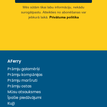
Mēs sūtām tikai labu informāciju, nekādu
surogātpastu. Atteikties no abonēšanas var
jebkurā laikā.
Privātuma politika
AFerry
Prāmju galamērķi
Prāmju kompānijas
Prāmju maršruti
Prāmju ostas
Mūsu atsauksmes
Īpašie piedāvājumi
Kuģi