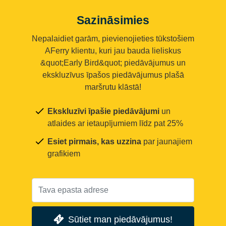
Sazināsimies
Nepalaidiet garām, pievienojieties tūkstošiem
AFerry klientu, kuri jau bauda lieliskus
&quot;Early Bird&quot; piedāvājumus un
ekskluzīvus īpašos piedāvājumus plašā
maršrutu klāstā!
Ekskluzīvi īpašie piedāvājumi
un
atlaides ar ietaupījumiem līdz pat 25%
Esiet pirmais, kas uzzina
par jaunajiem
grafikiem
Sūtiet man piedāvājumus!