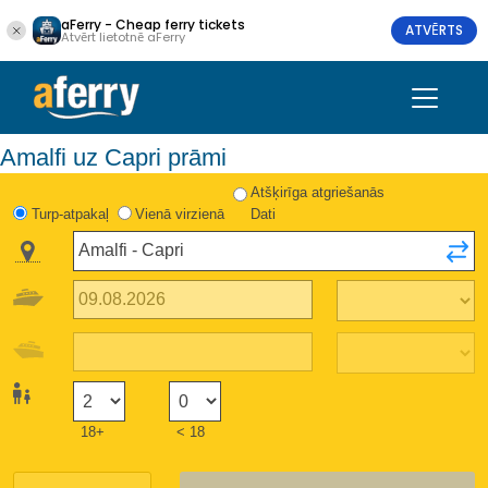
aFerry - Cheap ferry tickets
ATVĒRTS
Atvērt lietotnē aFerry
Amalfi uz Capri prāmi
Atšķirīga atgriešanās
Turp-atpakaļ
Vienā virzienā
Dati
18+
< 18