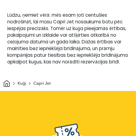
Lūdzu, ņemiet vērā: mēs esam ļoti centušies
nodrošināt, lai mūsu Capri Jet nosaukums būtu pēc
iespējas precīzāks. Tomēr uz kuģa pieejamās ērtības,
pakalpojumi un izklaide var atšķirties atkarībā no
ceļojuma datuma un gada laika. Dažas ērtības var
mainīties bez iepriekšēja brīdinājuma, un prāmju
kompānijas patur tiesības bez iepriekšēja brīdinājuma
apkalpot kuģus, kas nav norādīti rezervācijas brīdī.
Sākums
Kuģi
Capri Jet