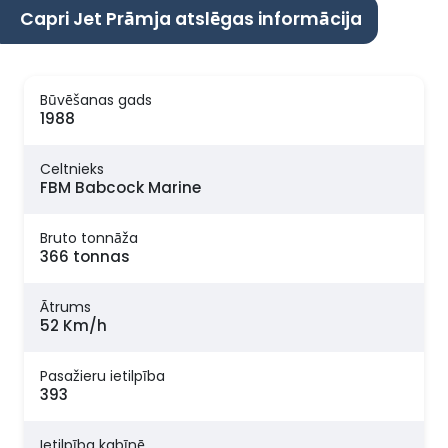
Capri Jet Prāmja atslēgas informācija
Būvēšanas gads
1988
Celtnieks
FBM Babcock Marine
Bruto tonnāža
366 tonnas
Ātrums
52 Km/h
Pasažieru ietilpība
393
Ietilpība kabīnē