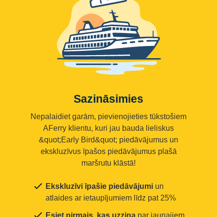
Sazināsimies
Nepalaidiet garām, pievienojieties tūkstošiem
AFerry klientu, kuri jau bauda lieliskus
&quot;Early Bird&quot; piedāvājumus un
ekskluzīvus īpašos piedāvājumus plašā
maršrutu klāstā!
Ekskluzīvi īpašie piedāvājumi
un
atlaides ar ietaupījumiem līdz pat 25%
Esiet pirmais, kas uzzina
par jaunajiem