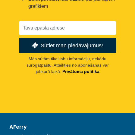
grafikiem
Sūtiet man piedāvājumus!
Mēs sūtām tikai labu informāciju, nekādu
surogātpastu. Atteikties no abonēšanas var
jebkurā laikā.
Privātuma politika
AFerry