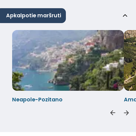
Apkalpotie maršruti
Neapole-Pozitano
Amal