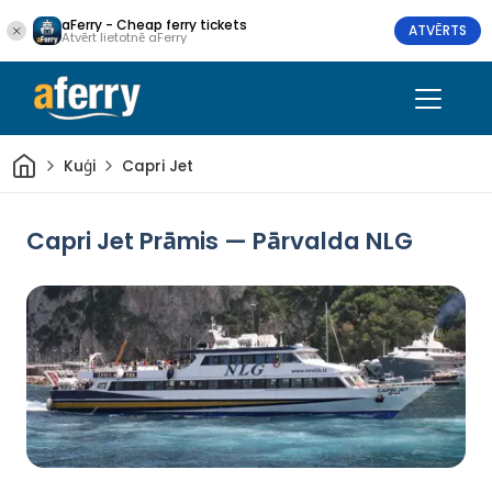
aFerry - Cheap ferry tickets
ATVĒRTS
Atvērt lietotnē aFerry
Sākums
Kuģi
Capri Jet
Capri Jet Prāmis — Pārvalda NLG