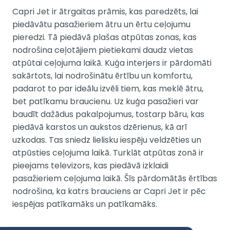
Capri Jet ir ātrgaitas prāmis, kas paredzēts, lai
piedāvātu pasažieriem ātru un ērtu ceļojumu
pieredzi. Tā piedāvā plašas atpūtas zonas, kas
nodrošina ceļotājiem pietiekami daudz vietas
atpūtai ceļojuma laikā. Kuģa interjers ir pārdomāti
sakārtots, lai nodrošinātu ērtību un komfortu,
padarot to par ideālu izvēli tiem, kas meklē ātru,
bet patīkamu braucienu. Uz kuģa pasažieri var
baudīt dažādus pakalpojumus, tostarp bāru, kas
piedāvā karstos un aukstos dzērienus, kā arī
uzkodas. Tas sniedz lielisku iespēju veldzēties un
atpūsties ceļojuma laikā. Turklāt atpūtas zonā ir
pieejams televizors, kas piedāvā izklaidi
pasažieriem ceļojuma laikā. Šīs pārdomātās ērtības
nodrošina, ka katrs brauciens ar Capri Jet ir pēc
iespējas patīkamāks un patīkamāks.